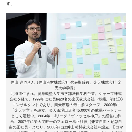
す。
仲山 進也さん（仲山考材株式会社 代表取締役、楽天株式会社 楽
天大学学長）
北海道生まれ。慶應義塾大学法学部法律学科卒業。シャープ株式
会社を経て、1999年に社員約20名の楽天株式会社へ移籍。初代EC
コンサルタントであり、楽天市場の最古参スタッフ。2000年に
「楽天大学」を設立、楽天市場出店者45,000社の成長パートナー
として活動中。2004年、Jリーグ「ヴィッセル神戸」の経営に参
画。2007年に楽天で唯一のフェロー風正社員（兼業自由・勤怠自
由の正社員）となり、2008年には仲山考材株式会社を設立、Eコマ