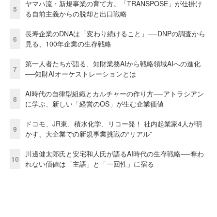
ヤマハ流・新規事業の育て方。「TRANSPOSE」が仕掛け
5
る自前主義からの脱却と出口戦略
長寿企業のDNAは「変わり続けること」──DNPの調査から
6
見る、100年企業の生存戦略
第一人者たちが語る、知財業務AIから戦略領域AIへの進化
7
──知財AIオーケストレーションとは
AI時代の自律型組織とカルチャーの作り方──アトラシアン
8
に学ぶ、新しい「経営のOS」が生む企業価値
ドコモ、JR東、積水化学、リコー発！ 社内起業家4人が明
9
かす、大企業での新規事業挑戦の“リアル”
川邊健太郎氏と安宅和人氏が語るAI時代の生存戦略──奪わ
10
れない価値は「主語」と「一回性」に宿る