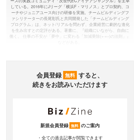
ースの実践コミュニティ「次世代ECアイデアジャングル」を主宰
している。2016年にJリーグ「横浜F・マリノス」とプロ契約、コ
ーチやジュニアユース向けの研修を実施。チームビルディングフ
ァシリテーターの長尾彰氏と共同開発した「チームビルディング
プログラム」は、ネット/リアルを問わず、企業経営に劇的な進化
を生み出すとの定評がある。著書に、『組織にいながら、自由に
働く。 仕事の不安が「夢中」に変わる「加減乗除(+-×÷)の法則」』
などがある。
会員登録
すると、
無料
続きをお読みいただけます
新規会員登録
のご案内
無料
・全ての過去記事が閲覧できます