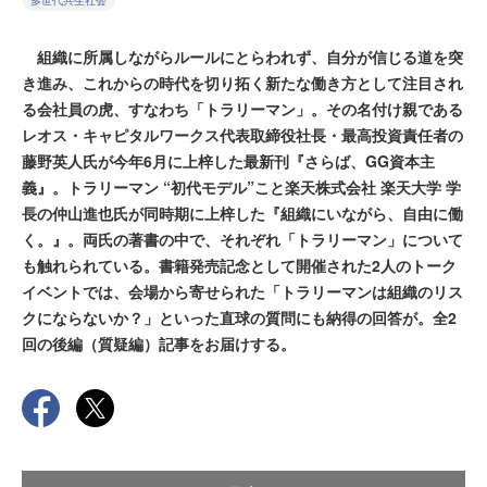
多世代共生社会
組織に所属しながらルールにとらわれず、自分が信じる道を突
き進み、これからの時代を切り拓く新たな働き方として注目され
る会社員の虎、すなわち「トラリーマン」。その名付け親である
レオス・キャピタルワークス代表取締役社長・最高投資責任者の
藤野英人氏が今年6月に上梓した最新刊『さらば、GG資本主
義』。トラリーマン “初代モデル”こと楽天株式会社 楽天大学 学
長の仲山進也氏が同時期に上梓した『組織にいながら、自由に働
く。』。両氏の著書の中で、それぞれ「トラリーマン」について
も触れられている。書籍発売記念として開催された2人のトーク
イベントでは、会場から寄せられた「トラリーマンは組織のリス
クにならないか？」といった直球の質問にも納得の回答が。全2
回の後編（質疑編）記事をお届けする。