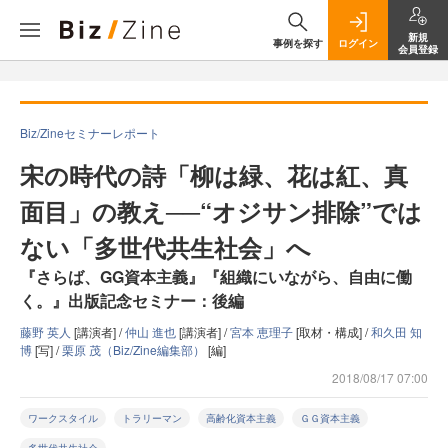
新規
事例を探す
ログイン
会員登録
Biz/Zineセミナーレポート
宋の時代の詩「柳は緑、花は紅、真
面目」の教え──“オジサン排除”では
ない「多世代共生社会」へ
『さらば、GG資本主義』『組織にいながら、自由に働
く。』出版記念セミナー：後編
藤野 英人
[講演者] /
仲山 進也
[講演者] /
宮本 恵理子
[取材・構成] /
和久田 知
博
[写] /
栗原 茂（Biz/Zine編集部）
[編]
2018/08/17 07:00
ワークスタイル
トラリーマン
高齢化資本主義
ＧＧ資本主義