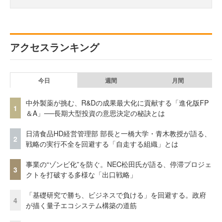
アクセスランキング
今日
週間
月間
中外製薬が挑む、R&Dの成果最大化に貢献する「進化版FP
1
＆A」──長期大型投資の意思決定の秘訣とは
日清食品HD経営管理部 部長と一橋大学・青木教授が語る、
2
戦略の実行不全を回避する「自走する組織」とは
事業の“ゾンビ化”を防ぐ。NEC松田氏が語る、停滞プロジェ
3
クトを打破する多様な「出口戦略」
「基礎研究で勝ち、ビジネスで負ける」を回避する。政府
4
が描く量子エコシステム構築の道筋