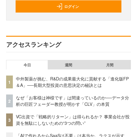
ログイン
アクセスランキング
今日
週間
月間
中外製薬が挑む、R&Dの成果最大化に貢献する「進化版FP
1
＆A」──長期大型投資の意思決定の秘訣とは
なぜ「お客様は神様です」は間違っているのか──データ分
2
析の巨匠フェーダー教授が明かす「CLV」の本質
VC出資で「戦略的リターン」は得られるか？ 事業会社が投
3
資を無駄にしないための“3つの問い”
「AIで作れるからSaaSは不要」は本当か。ラクスが示す、