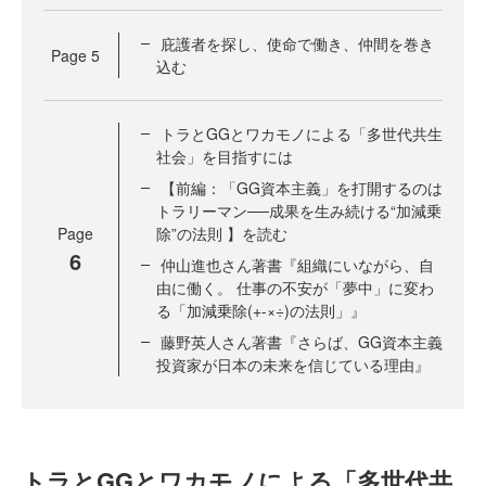
庇護者を探し、使命で働き、仲間を巻き
Page
5
込む
トラとGGとワカモノによる「多世代共生
社会」を目指すには
【前編：「GG資本主義」を打開するのは
トラリーマン──成果を生み続ける“加減乗
Page
除”の法則 】を読む
6
仲山進也さん著書『組織にいながら、自
由に働く。 仕事の不安が「夢中」に変わ
る「加減乗除(+-×÷)の法則」』
藤野英人さん著書『さらば、GG資本主義
投資家が日本の未来を信じている理由』
トラとGGとワカモノによる「多世代共