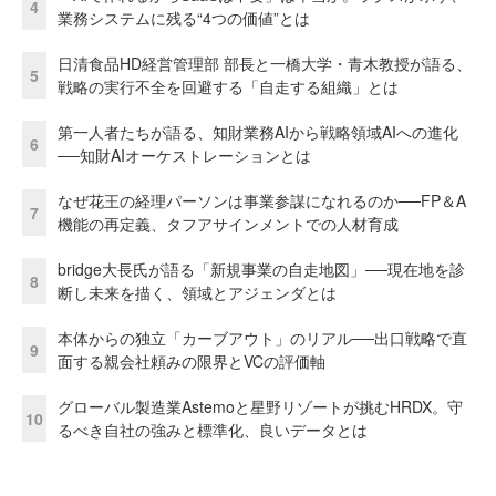
4
業務システムに残る“4つの価値”とは
日清食品HD経営管理部 部長と一橋大学・青木教授が語る、
5
戦略の実行不全を回避する「自走する組織」とは
第一人者たちが語る、知財業務AIから戦略領域AIへの進化
6
──知財AIオーケストレーションとは
なぜ花王の経理パーソンは事業参謀になれるのか──FP＆A
7
機能の再定義、タフアサインメントでの人材育成
bridge大長氏が語る「新規事業の自走地図」──現在地を診
8
断し未来を描く、領域とアジェンダとは
本体からの独立「カーブアウト」のリアル──出口戦略で直
9
面する親会社頼みの限界とVCの評価軸
グローバル製造業Astemoと星野リゾートが挑むHRDX。守
10
るべき自社の強みと標準化、良いデータとは