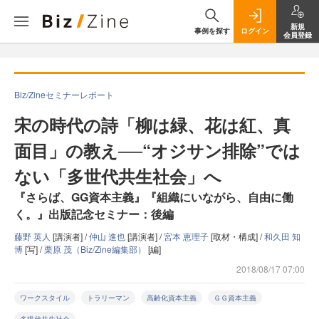
新規
事例を探す
ログイン
会員登録
Biz/Zineセミナーレポート
宋の時代の詩「柳は緑、花は紅、真
面目」の教え──“オジサン排除”では
ない「多世代共生社会」へ
『さらば、GG資本主義』『組織にいながら、自由に働
く。』出版記念セミナー：後編
藤野 英人
[講演者] /
仲山 進也
[講演者] /
宮本 恵理子
[取材・構成] /
和久田 知
博
[写] /
栗原 茂（Biz/Zine編集部）
[編]
2018/08/17 07:00
ワークスタイル
トラリーマン
高齢化資本主義
ＧＧ資本主義