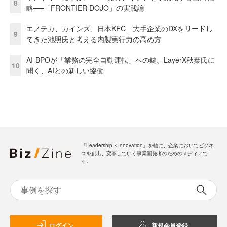
8
略──「FRONTIER DOJO」の実践論
エノテカ、カインズ、日本KFC 大手企業のDXをリードし
9
てきた池照氏と考える内製実行力の高め方
AI-BPOが「業務の完全自動運転」への鍵。LayerX秋葉氏に
10
聞く、AIとの新しい協働
「Leadership ☓ Innovation」を軸に、企業においてビジネ
スを創出、変革していく事業開発者のためのメディアで
す。
ログイン
新規会員登録