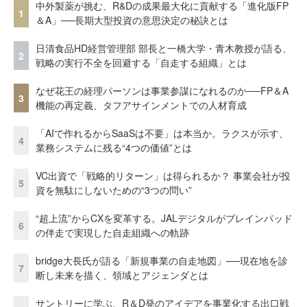
中外製薬が挑む、R&Dの成果最大化に貢献する「進化版FP
1
＆A」──長期大型投資の意思決定の秘訣とは
日清食品HD経営管理部 部長と一橋大学・青木教授が語る、
2
戦略の実行不全を回避する「自走する組織」とは
なぜ花王の経理パーソンは事業参謀になれるのか──FP＆A
3
機能の再定義、タフアサインメントでの人材育成
「AIで作れるからSaaSは不要」は本当か。ラクスが示す、
4
業務システムに残る“4つの価値”とは
VC出資で「戦略的リターン」は得られるか？ 事業会社が投
5
資を無駄にしないための“3つの問い”
“超上流”からCXを変革する。JALデジタルがブレインパッド
6
の伴走で実現した自走組織への軌跡
bridge大長氏が語る「新規事業の自走地図」──現在地を診
7
断し未来を描く、領域とアジェンダとは
サントリーに学ぶ、R＆D発のアイデアを事業化する出口戦