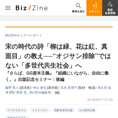
新規
事例を探す
ログイン
会員登録
Biz/Zineセミナーレポート
宋の時代の詩「柳は緑、花は紅、真
面目」の教え──“オジサン排除”では
ない「多世代共生社会」へ
『さらば、GG資本主義』『組織にいながら、自由に働
く。』出版記念セミナー：後編
藤野 英人
[講演者] /
仲山 進也
[講演者] /
宮本 恵理子
[取材・構成] /
和久田 知
博
[写] /
栗原 茂（Biz/Zine編集部）
[編]
2018/08/17 07:00
ワークスタイル
トラリーマン
高齢化資本主義
ＧＧ資本主義