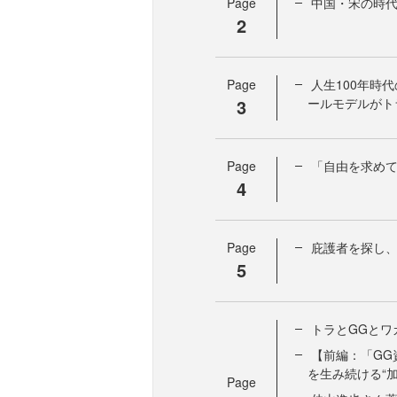
Page
中国・宋の時
2
Page
人生100年時
3
ールモデルがト
Page
「自由を求め
4
Page
庇護者を探し
5
トラとGGとワ
【前編：「GG
を生み続ける“加
Page