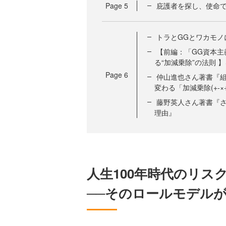
Page
5
庇護者を探し、使命
トラとGGとワカモノ
【前編：「GG資本主
る“加減乗除”の法則 
Page
6
仲山進也さん著書『組
変わる「加減乗除(+-×
藤野英人さん著書『さ
理由』
人生100年時代のリス
──そのロールモデル