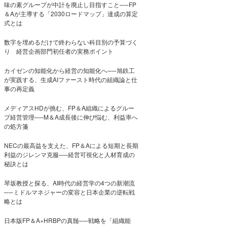
味の素グループが中計を廃止し目指すこと──FP
＆Aが主導する「2030ロードマップ」達成の算定
式とは
数字を埋めるだけで終わらない科目別の予算づく
り 経営企画部門初任者の実務ポイント
カイゼンの知能化から経営の知能化へ──旭鉄工
が実践する、生成AIファースト時代の組織論と仕
事の再定義
メディアスHDが挑む、FP＆A組織によるグルー
プ経営管理──M＆A成長後に伸び悩む、利益率へ
の処方箋
NECの最高益を支えた、FP＆Aによる短期と長期
利益のジレンマ克服──経営可視化と人材育成の
秘訣とは
琴坂教授と探る、AI時代の経営学の4つの新潮流
──ミドルマネジャーの変容と日本企業の逆転戦
略とは
日本版FP＆A×HRBPの真髄──戦略を「組織能