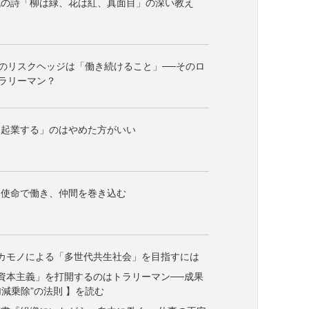
代の詩「柳は緑、花は紅、真面目」の深い教え
代のリスクヘッジは「働き続けること」──そのロ
ラリーマン？
て起業する」のはやめた方がいい
、使命で働き、仲間を巻き込む
カモノによる「多世代共生社会」を目指すには
資本主義」を打開するのはトラリーマン──成果
減乗除”の法則 】を読む