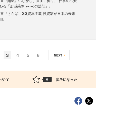
書『組織にいながら、自由に働く。 仕事の不安
る「加減乗除(+-×÷)の法則」』
書『さらば、GG資本主義 投資家が日本の未来
由』
3
4
5
6
NEXT
たか？
参考になった
0