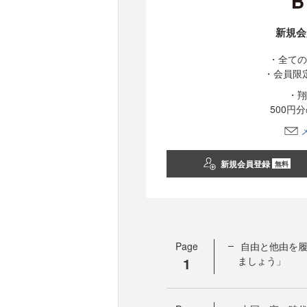
新規会
・全ての
・会員限
・翔
500円
新規会員登録
無料
Page
自由と他由を
1
ましょう」