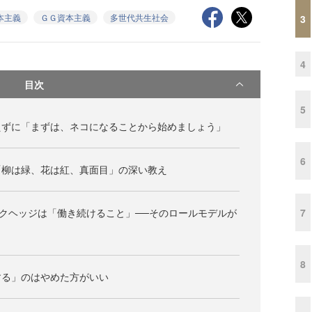
本主義
ＧＧ資本主義
多世代共生社会
3
4
目次
5
えずに「まずは、ネコになることから始めましょう」
6
「柳は緑、花は紅、真面目」の深い教え
7
スクヘッジは「働き続けること」──そのロールモデルが
8
する」のはやめた方がいい