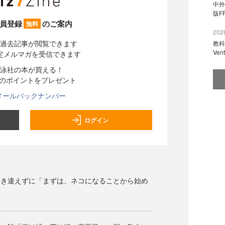
中外
版F
員登録
のご案内
無料
2026
過去記事が閲覧できます
教科
Ve
定メルマガを受信できます
泳社の本が買える！
分のポイントをプレゼント
メールバックナンバー
ログイン
履き違えずに「まずは、ネコになることから始め