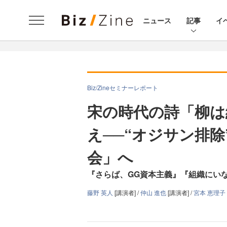
ニュース
記事
イ
Biz/Zineセミナーレポート
宋の時代の詩「柳は
え──“オジサン排
会」へ
『さらば、GG資本主義』『組織にい
藤野 英人
[講演者] /
仲山 進也
[講演者] /
宮本 恵理子