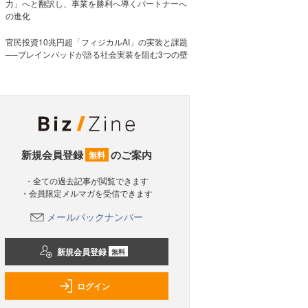
力」へと翻訳し、事業を勝利へ導くパートナーへ
の進化
官民投資10兆円超「フィジカルAI」の実装と課題
──ブレインパッドが語る社会実装を阻む3つの壁
新規会員登録
のご案内
無料
・全ての過去記事が閲覧できます
・会員限定メルマガを受信できます
メールバックナンバー
新規会員登録
無料
ログイン