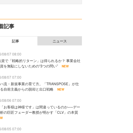
着記事
記事
ニュース
/08/07 08:00
出資で「戦略的リターン」は得られるか？ 事業会社
資を無駄にしないための“3つの問い”
NEW
/08/07 07:00
ハ流・新規事業の育て方。「TRANSPOSE」が仕
る自前主義からの脱却と出口戦略
NEW
/08/06 07:00
「お客様は神様です」は間違っているのか──デー
析の巨匠フェーダー教授が明かす「CLV」の本質
EW
/08/05 07:00