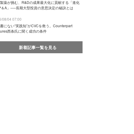
製薬が挑む、R&Dの成果最大化に貢献する「進化
P＆A」──長期大型投資の意思決定の秘訣とは
/08/04 07:00
書にない“実践知”がCVCを救う。Counterpart
ntures西条氏に聞く成功の条件
新着記事一覧を見る