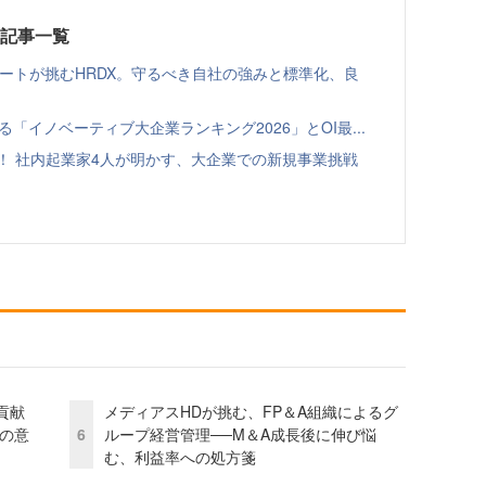
載記事一覧
ゾートが挑むHRDX。守るべき自社の強みと標準化、良
る「イノベーティブ大企業ランキング2026」とOI最...
！ 社内起業家4人が明かす、大企業での新規事業挑戦
貢献
メディアスHDが挑む、FP＆A組織によるグ
資の意
6
ループ経営管理──M＆A成長後に伸び悩
む、利益率への処方箋