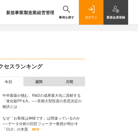
新規事業
製造業
経営管理
事例を探す
ログイン
新規
会員登録
クセスランキング
今日
週間
月間
中外製薬が挑む、R&Dの成果最大化に貢献する
「進化版FP＆A」──長期大型投資の意思決定の
秘訣とは
なぜ「お客様は神様です」は間違っているのか
──データ分析の巨匠フェーダー教授が明かす
「CLV」の本質
NEW