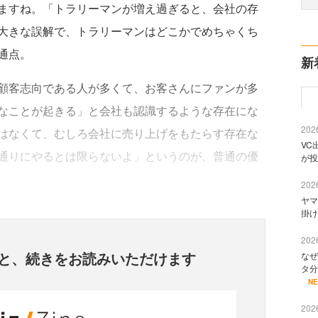
ますね。「トラリーマンが増え過ぎると、会社の存
大きな誤解で、トラリーマンはどこかでめちゃくち
通点。
新
顧客志向である人が多くて、お客さんにファンが多
なことが起きる」と会社も認識するような存在にな
2026
はなくて、むしろ会社に売り上げをもたらす存在な
VC
通りにやるとは限らないよ」というのが、普通の優
が投
2026
ヤマ
掛け
2026
と、
続きをお読みいただけます
なぜ
タ分
N
2026