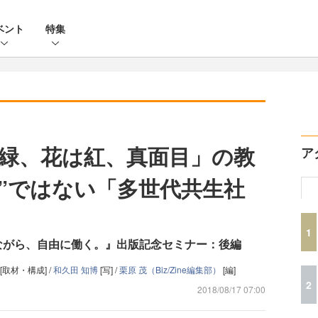
ベント
特集
緑、花は紅、真面目」の教
ア
除”ではない「多世代共生社
1
ながら、自由に働く。』出版記念セミナー：後編
[取材・構成] /
和久田 知博
[写] /
栗原 茂（Biz/Zine編集部）
[編]
2
2018/08/17 07:00