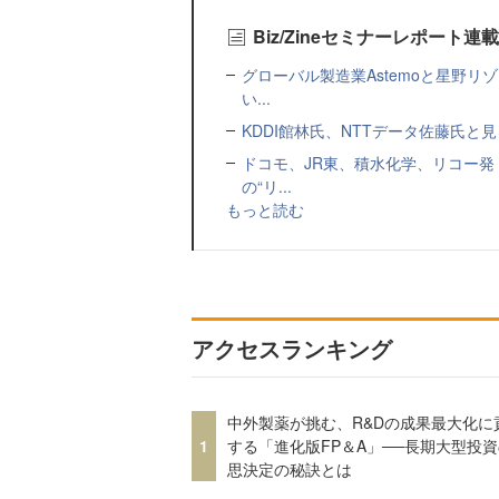
Biz/Zineセミナーレポート連
グローバル製造業Astemoと星野リ
い...
KDDI館林氏、NTTデータ佐藤氏と見
ドコモ、JR東、積水化学、リコー発
の“リ...
もっと読む
アクセスランキング
中外製薬が挑む、R&Dの成果最大化に
1
する「進化版FP＆A」──長期大型投
思決定の秘訣とは