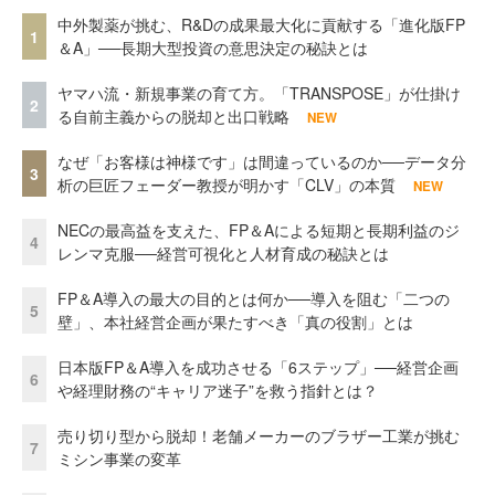
中外製薬が挑む、R&Dの成果最大化に貢献する「進化版FP
1
＆A」──長期大型投資の意思決定の秘訣とは
ヤマハ流・新規事業の育て方。「TRANSPOSE」が仕掛け
2
る自前主義からの脱却と出口戦略
NEW
なぜ「お客様は神様です」は間違っているのか──データ分
3
析の巨匠フェーダー教授が明かす「CLV」の本質
NEW
NECの最高益を支えた、FP＆Aによる短期と長期利益のジ
4
レンマ克服──経営可視化と人材育成の秘訣とは
FP＆A導入の最大の目的とは何か──導入を阻む「二つの
5
壁」、本社経営企画が果たすべき「真の役割」とは
日本版FP＆A導入を成功させる「6ステップ」──経営企画
6
や経理財務の“キャリア迷子”を救う指針とは？
売り切り型から脱却！老舗メーカーのブラザー工業が挑む
7
ミシン事業の変革