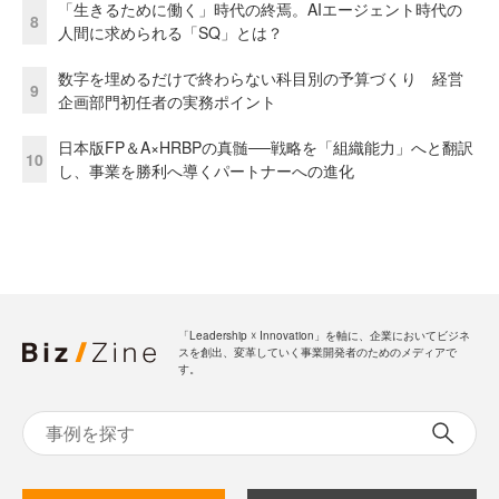
「生きるために働く」時代の終焉。AIエージェント時代の
8
人間に求められる「SQ」とは？
数字を埋めるだけで終わらない科目別の予算づくり 経営
9
企画部門初任者の実務ポイント
日本版FP＆A×HRBPの真髄──戦略を「組織能力」へと翻訳
10
し、事業を勝利へ導くパートナーへの進化
「Leadership ☓ Innovation」を軸に、企業においてビジネ
スを創出、変革していく事業開発者のためのメディアで
す。