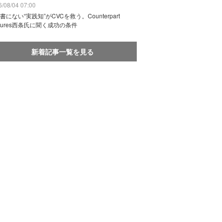
/08/04 07:00
書にない“実践知”がCVCを救う。Counterpart
ntures西条氏に聞く成功の条件
新着記事一覧を見る