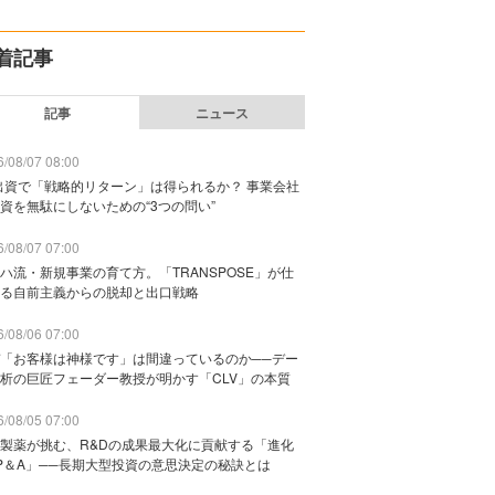
着記事
記事
ニュース
/08/07 08:00
出資で「戦略的リターン」は得られるか？ 事業会社
資を無駄にしないための“3つの問い”
/08/07 07:00
ハ流・新規事業の育て方。「TRANSPOSE」が仕
る自前主義からの脱却と出口戦略
/08/06 07:00
「お客様は神様です」は間違っているのか──デー
析の巨匠フェーダー教授が明かす「CLV」の本質
/08/05 07:00
製薬が挑む、R&Dの成果最大化に貢献する「進化
P＆A」──長期大型投資の意思決定の秘訣とは