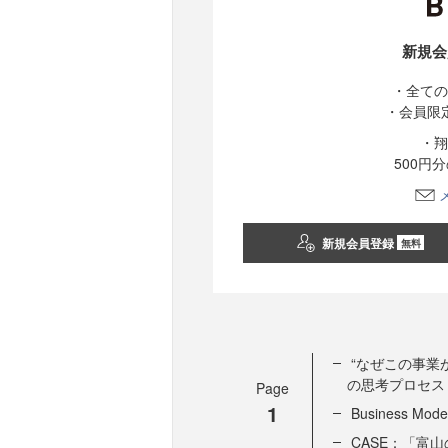
新規会
・全ての
・会員限
・翔
500円
新規会員登録
無料
“なぜこの事業が成
の思考プロセス
Page
1
Business 
CASE：「富