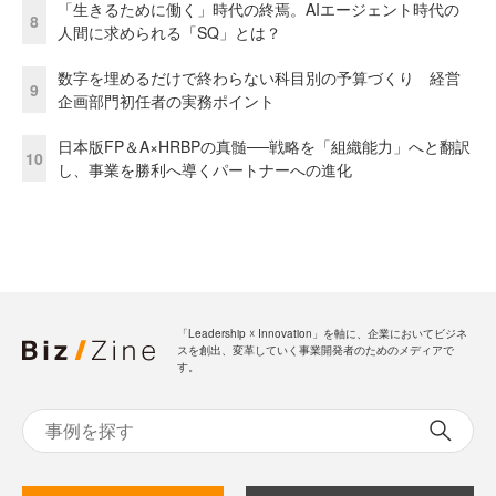
「生きるために働く」時代の終焉。AIエージェント時代の
8
人間に求められる「SQ」とは？
数字を埋めるだけで終わらない科目別の予算づくり 経営
9
企画部門初任者の実務ポイント
日本版FP＆A×HRBPの真髄──戦略を「組織能力」へと翻訳
10
し、事業を勝利へ導くパートナーへの進化
「Leadership ☓ Innovation」を軸に、企業においてビジネ
スを創出、変革していく事業開発者のためのメディアで
す。