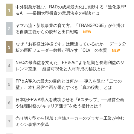
中外製薬が挑む、R&Dの成果最大化に貢献する「進化版FP
1
＆A」──長期大型投資の意思決定の秘訣とは
ヤマハ流・新規事業の育て方。「TRANSPOSE」が仕掛け
2
る自前主義からの脱却と出口戦略
NEW
なぜ「お客様は神様です」は間違っているのか──データ分
3
析の巨匠フェーダー教授が明かす「CLV」の本質
NEW
NECの最高益を支えた、FP＆Aによる短期と長期利益のジ
4
レンマ克服──経営可視化と人材育成の秘訣とは
FP＆A導入の最大の目的とは何か──導入を阻む「二つの
5
壁」、本社経営企画が果たすべき「真の役割」とは
日本版FP＆A導入を成功させる「6ステップ」──経営企画
6
や経理財務の“キャリア迷子”を救う指針とは？
売り切り型から脱却！老舗メーカーのブラザー工業が挑む
7
ミシン事業の変革