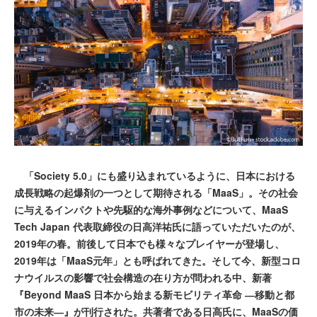
「Society 5.0」にも盛り込まれているように、日本における
成長戦略の起爆剤の一つとして期待される「MaaS」。その社会
に与えるインパクトや先駆的な海外事例などについて、MaaS
Tech Japan 代表取締役の日高洋祐氏に語っていただいたのが、
2019年の春。前後して日本でも様々なプレイヤーが登場し、
2019年は「MaaS元年」とも呼ばれてきた。そして今、新型コロ
ナウイルスの影響で社会構造の在り方が問われる中、新著
『Beyond MaaS 日本から始まる新モビリティ革命 ―移動と都
市の未来―』が刊行された。共著者である日高氏に、MaaSの価