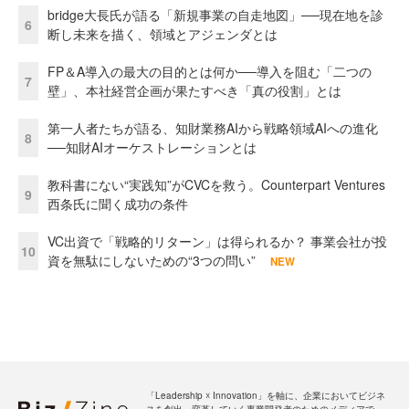
bridge大長氏が語る「新規事業の自走地図」──現在地を診
6
断し未来を描く、領域とアジェンダとは
FP＆A導入の最大の目的とは何か──導入を阻む「二つの
7
壁」、本社経営企画が果たすべき「真の役割」とは
第一人者たちが語る、知財業務AIから戦略領域AIへの進化
8
──知財AIオーケストレーションとは
教科書にない“実践知”がCVCを救う。Counterpart Ventures
9
西条氏に聞く成功の条件
VC出資で「戦略的リターン」は得られるか？ 事業会社が投
10
資を無駄にしないための“3つの問い”
NEW
「Leadership ☓ Innovation」を軸に、企業においてビジネ