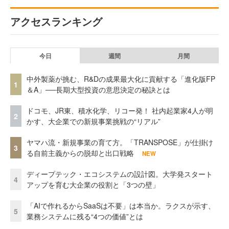
アクセスランキング
今日
週間
月間
中外製薬が挑む、R&Dの成果最大化に貢献する「進化版FP
1
＆A」──長期大型投資の意思決定の秘訣とは
ドコモ、JR東、積水化学、リコー発！ 社内起業家4人が明
2
かす、大企業での新規事業挑戦の“リアル”
ヤマハ流・新規事業の育て方。「TRANSPOSE」が仕掛け
3
る自前主義からの脱却と出口戦略
NEW
ディープテック・エコシステムの設計図。大学発スタート
4
アップを育む大企業の役割と「3つの壁」
「AIで作れるからSaaSは不要」は本当か。ラクスが示す、
5
業務システムに残る“4つの価値”とは