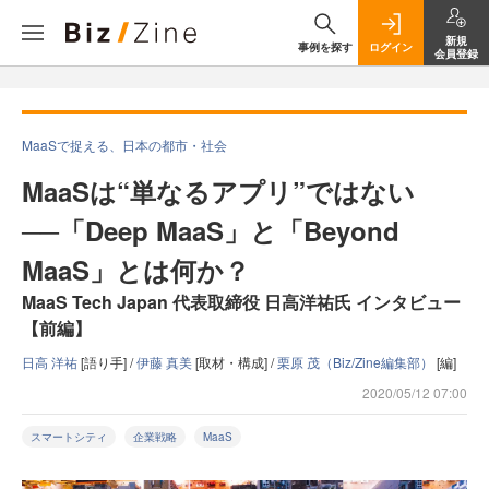
新規
事例を探す
ログイン
会員登録
MaaSで捉える、日本の都市・社会
MaaSは“単なるアプリ”ではない
──「Deep MaaS」と「Beyond
MaaS」とは何か？
MaaS Tech Japan 代表取締役 日高洋祐氏 インタビュー
【前編】
日高 洋祐
[語り手] /
伊藤 真美
[取材・構成] /
栗原 茂（Biz/Zine編集部）
[編]
2020/05/12 07:00
スマートシティ
企業戦略
MaaS