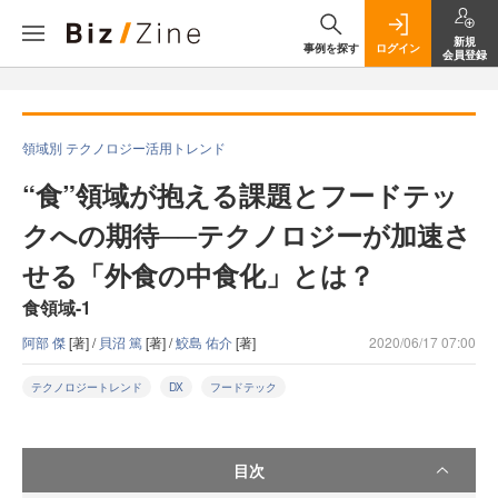
新規
事例を探す
ログイン
会員登録
領域別 テクノロジー活用トレンド
“食”領域が抱える課題とフードテッ
クへの期待──テクノロジーが加速さ
せる「外食の中食化」とは？
食領域-1
阿部 傑
[著] /
貝沼 篤
[著] /
鮫島 佑介
[著]
2020/06/17 07:00
テクノロジートレンド
DX
フードテック
目次