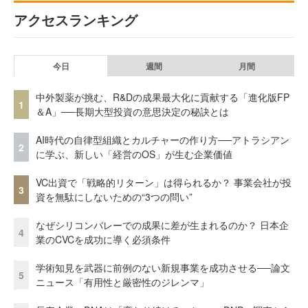
アクセスランキング
今日
週間
月間
中外製薬が挑む、R&Dの成果最大化に貢献する「進化版FP
1
＆A」──長期大型投資の意思決定の秘訣とは
AI時代の自律型組織とカルチャーの作り方──アトラシアン
2
に学ぶ、新しい「経営のOS」が生む企業価値
VC出資で「戦略的リターン」は得られるか？ 事業会社が投
3
資を無駄にしないための“3つの問い”
なぜシリコンバレーでの成果に差が生まれるのか？ 日本企
4
業のCVCを成功に導く必須条件
学術知見を武器に前例のない新規事業を成功させる──論文
5
ニュース「有用性と厳密性のジレンマ」