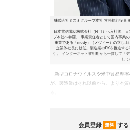
株式会社ミスミグループ本社 常務執行役員 兼 ID企業体社長 
日本電信電話株式会社（NTT）へ入社後、日
プ本社へ参画。 事業責任者として国内事業
事業である「meviy」（メヴィー）の立ち上げ
企業体社長に就任。製造業のDXを推進する
引。 インターネット黎明期から一貫して「
して
新型コロナウイルスや米中貿易摩擦
が、製造業はそれ以前から、より本質
る。
会員登録
する
無料