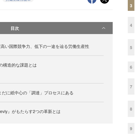
3
4
目次
だ高い国際競争力、低下の一途を辿る労働生産性
5
の構造的な課題とは
6
7
まだに紙中心の「調達」プロセスにある
8
eviy』がもたらす2つの革新とは
9