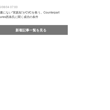
/08/04 07:00
書にない“実践知”がCVCを救う。Counterpart
ntures西条氏に聞く成功の条件
新着記事一覧を見る