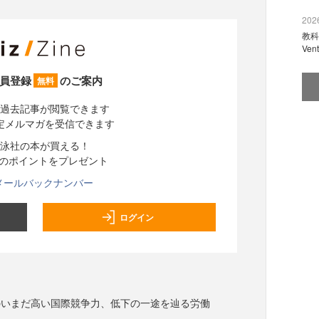
2026
教科
Ve
員登録
のご案内
無料
過去記事が閲覧できます
定メルマガを受信できます
泳社の本が買える！
分のポイントをプレゼント
メールバックナンバー
ログイン
のいまだ高い国際競争力、低下の一途を辿る労働