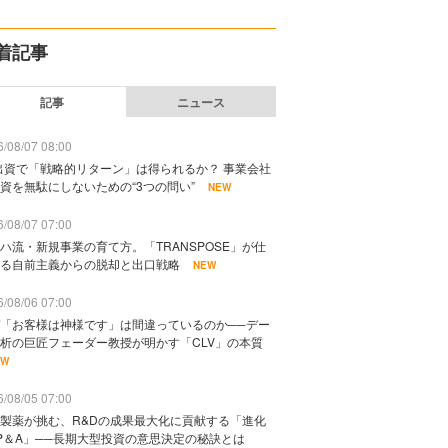
着記事
記事
ニュース
/08/07 08:00
出資で「戦略的リターン」は得られるか？ 事業会社
資を無駄にしないための“3つの問い”
NEW
/08/07 07:00
ハ流・新規事業の育て方。「TRANSPOSE」が仕
る自前主義からの脱却と出口戦略
NEW
/08/06 07:00
「お客様は神様です」は間違っているのか──デー
析の巨匠フェーダー教授が明かす「CLV」の本質
EW
/08/05 07:00
製薬が挑む、R&Dの成果最大化に貢献する「進化
P＆A」──長期大型投資の意思決定の秘訣とは