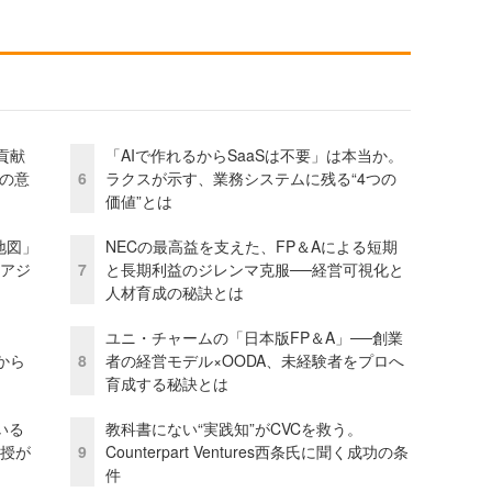
貢献
「AIで作れるからSaaSは不要」は本当か。
資の意
6
ラクスが示す、業務システムに残る“4つの
価値”とは
地図」
NECの最高益を支えた、FP＆Aによる短期
とアジ
7
と長期利益のジレンマ克服──経営可視化と
人材育成の秘訣とは
ユニ・チャームの「日本版FP＆A」──創業
から
8
者の経営モデル×OODA、未経験者をプロへ
育成する秘訣とは
いる
教科書にない“実践知”がCVCを救う。
教授が
9
Counterpart Ventures西条氏に聞く成功の条
件