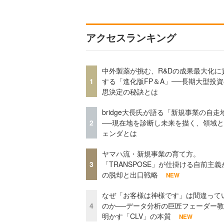
アクセスランキング
中外製薬が挑む、R&Dの成果最大化に
1
する「進化版FP＆A」──長期大型投
思決定の秘訣とは
bridge大長氏が語る「新規事業の自走
2
──現在地を診断し未来を描く、領域
ェンダとは
ヤマハ流・新規事業の育て方。
3
「TRANSPOSE」が仕掛ける自前主義
の脱却と出口戦略
NEW
なぜ「お客様は神様です」は間違って
4
のか──データ分析の巨匠フェーダー
明かす「CLV」の本質
NEW