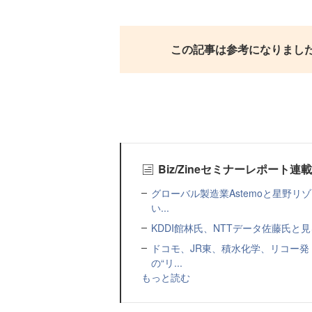
この記事は参考になりまし
Biz/Zineセミナーレポート連
グローバル製造業Astemoと星野リ
い...
KDDI館林氏、NTTデータ佐藤氏と見
ドコモ、JR東、積水化学、リコー発
の“リ...
もっと読む