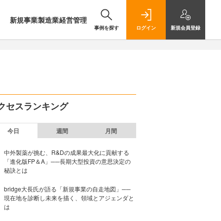
新規事業
製造業
経営管理
事例を探す
ログイン
新規
会員登録
クセスランキング
今日
週間
月間
中外製薬が挑む、R&Dの成果最大化に貢献する
「進化版FP＆A」──長期大型投資の意思決定の
秘訣とは
bridge大長氏が語る「新規事業の自走地図」──
現在地を診断し未来を描く、領域とアジェンダと
は