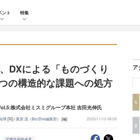
ベント
特集
、DXによる「ものづくり
ア
2つの構造的な課題への処方
1
 レポートVol.5:株式会社ミスミグループ本社 吉田光伸氏
 知博
[写] /
栗原 茂（Biz/Zine編集部）
[編]
2020/11/13 08:00
2
労働生産性改革