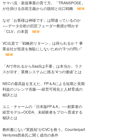
ヤマハ流・新規事業の育て方。「TRANSPOSE」
が仕掛ける自前主義からの脱却と出口戦略
NEW
なぜ「お客様は神様です」は間違っているのか
──データ分析の巨匠フェーダー教授が明かす
「CLV」の本質
NEW
VC出資で「戦略的リターン」は得られるか？ 事
業会社が投資を無駄にしないための“3つの問い”
NEW
「AIで作れるからSaaSは不要」は本当か。ラク
スが示す、業務システムに残る“4つの価値”とは
NECの最高益を支えた、FP＆Aによる短期と長期
利益のジレンマ克服──経営可視化と人材育成の
秘訣とは
ユニ・チャームの「日本版FP＆A」──創業者の
経営モデル×OODA、未経験者をプロへ育成する
秘訣とは
教科書にない“実践知”がCVCを救う。Counterpart
Ventures西条氏に聞く成功の条件