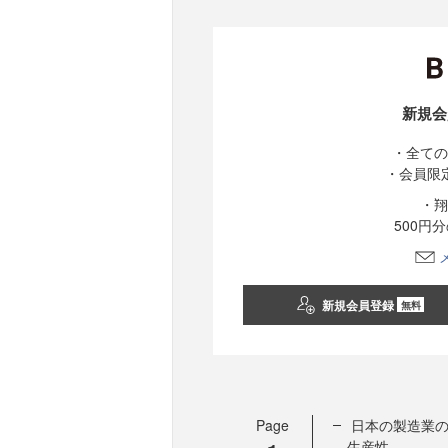
新規会
・全ての
・会員限
・翔
500円
新規会員登録
無料
Page
日本の製造業
生産性