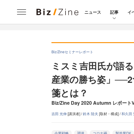
ニュース
記事
イ
Biz/Zineセミナーレポート
ミスミ吉田氏が語る
産業の勝ち姿」──
箋とは？
Biz/Zine Day 2020 Autumn
吉田 光伸
[講演者] /
鈴木 陸夫
[取材・構成] /
和久田
企業戦略
調達
コロナ禍
製造業DX