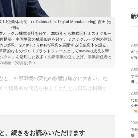
新
(※ID=Industrial Digital Manufacturing) 吉田 光
伸氏
本オラクル株式会社を経て、2008年から株式会社ミスミグルー
の再構築・中国事業の成長加速を経て、ミスミグループ内の新規
に従事。 2018年よりmeviy事業を展開するID企業体を設立、
2026
革新的なものづくりプラットフォームとしてmeviyの成長を牽
VC
デジタル」を活用した数多くの新事業の立ち上げ、事業責任者と
が投
の経歴・実績を持つ。
2026
ヤマ
など、外部環境の変化の影響は確かに大きい。だ
掛け
的で構造的な問題を抱えてきたと吉田氏は指摘す
2026
なぜ
タ分
N
2026
中外
と、
続きをお読みいただけます
版F