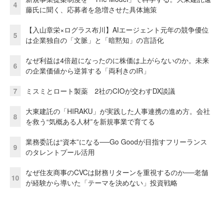
4
藤氏に聞く、応募者を急増させた具体施策
【入山章栄×ログラス布川】AIエージェント元年の競争優位
5
は企業独自の「文脈」と「暗黙知」の言語化
なぜ利益は4倍超になったのに株価は上がらないのか。未来
6
の企業価値から逆算する「両利きのIR」
7
ミスミとロート製薬 2社のCIOが交わすDX談議
大東建託の「HIRAKU」が実践した人事連携の進め方。会社
8
を救う“気概ある人材”を新規事業で育てる
業務委託は“資本”になる──Go Goodが目指すフリーランス
9
のタレントプール活用
なぜ住友商事のCVCは財務リターンを重視するのか──老舗
10
が経験から導いた「テーマを決めない」投資戦略