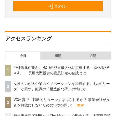
ログイン
アクセスランキング
今日
週間
月間
中外製薬が挑む、R&Dの成果最大化に貢献する「進化版FP
1
＆A」──長期大型投資の意思決定の秘訣とは
女性の力が大企業のイノベーションを加速する。4人のリー
2
ダーが示す、組織の「構造的な壁」の壊し方
VC出資で「戦略的リターン」は得られるか？ 事業会社が投
3
資を無駄にしないための“3つの問い”
NEW
新規事業提案制度を「The Model」で科学する。大東建託遠