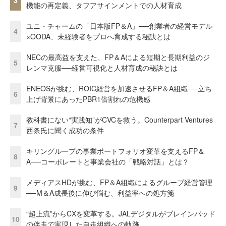
機能の再定義、タフアサインメントでの人材育成
ユニ・チャームの「日本版FP＆A」──創業者の経営モデル
4
×OODA、未経験者をプロへ育成する秘訣とは
NECの最高益を支えた、FP＆Aによる短期と長期利益のジ
5
レンマ克服──経営可視化と人材育成の秘訣とは
ENEOSが挑む、ROIC経営を加速させるFP＆A組織──立ち
6
上げ背景にあったPBR1倍割れの危機感
教科書にない“実践知”がCVCを救う。Counterpart Ventures
7
西条氏に聞く成功の条件
キリングループの事業ポートフォリオ変革を支えるFP＆
8
A──コーポレートと事業会社の「戦略対話」とは？
メディアスHDが挑む、FP＆A組織によるグループ経営管理
9
──M＆A成長後に伸び悩む、利益率への処方箋
“超上流”からCXを変革する。JALデジタルがブレインパッド
10
の伴走で実現した自走組織への軌跡