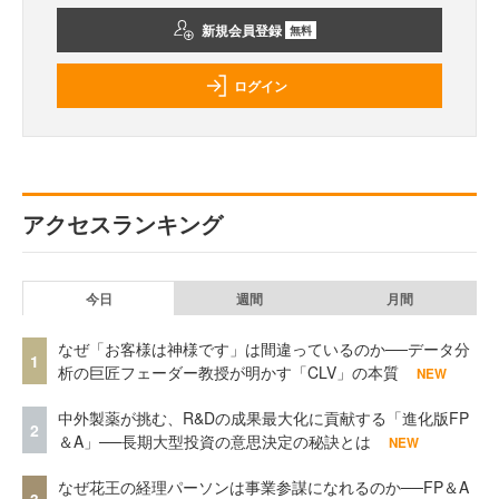
新規会員登録
無料
ログイン
アクセスランキング
今日
週間
月間
なぜ「お客様は神様です」は間違っているのか──データ分
1
析の巨匠フェーダー教授が明かす「CLV」の本質
NEW
中外製薬が挑む、R&Dの成果最大化に貢献する「進化版FP
2
＆A」──長期大型投資の意思決定の秘訣とは
NEW
なぜ花王の経理パーソンは事業参謀になれるのか──FP＆A
3