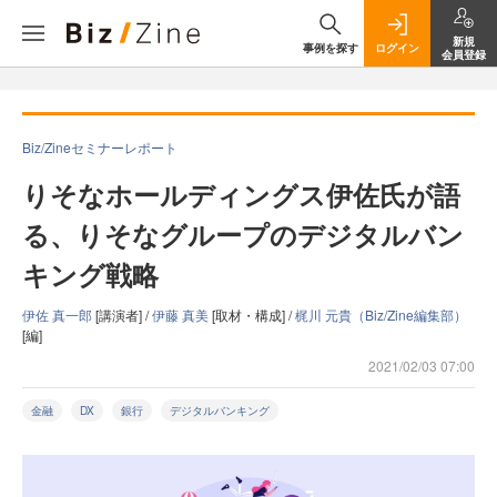
新規
事例を探す
ログイン
会員登録
Biz/Zineセミナーレポート
りそなホールディングス伊佐氏が語
る、りそなグループのデジタルバン
キング戦略
伊佐 真一郎
[講演者] /
伊藤 真美
[取材・構成] /
梶川 元貴（Biz/Zine編集部）
[編]
2021/02/03 07:00
金融
DX
銀行
デジタルバンキング