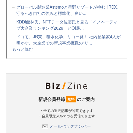
グローバル製造業Astemoと星野リゾートが挑むHRDX。
守るべき自社の強みと標準化、良い...
KDDI館林氏、NTTデータ佐藤氏と見る「イノベーティ
ブ大企業ランキング2026」とOI最...
ドコモ、JR東、積水化学、リコー発！ 社内起業家4人が
明かす、大企業での新規事業挑戦の“リ...
もっと読む
新規会員登録
のご案内
無料
・全ての過去記事が閲覧できます
・会員限定メルマガを受信できます
メールバックナンバー