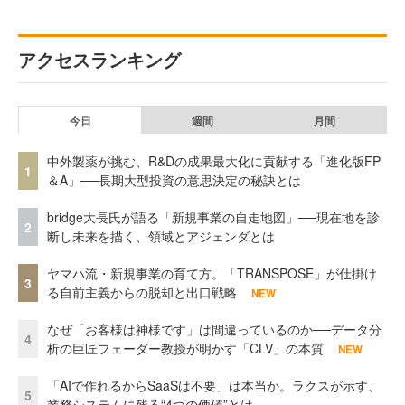
アクセスランキング
今日
週間
月間
中外製薬が挑む、R&Dの成果最大化に貢献する「進化版FP
1
＆A」──長期大型投資の意思決定の秘訣とは
bridge大長氏が語る「新規事業の自走地図」──現在地を診
2
断し未来を描く、領域とアジェンダとは
ヤマハ流・新規事業の育て方。「TRANSPOSE」が仕掛け
3
る自前主義からの脱却と出口戦略
NEW
なぜ「お客様は神様です」は間違っているのか──データ分
4
析の巨匠フェーダー教授が明かす「CLV」の本質
NEW
「AIで作れるからSaaSは不要」は本当か。ラクスが示す、
5
業務システムに残る“4つの価値”とは