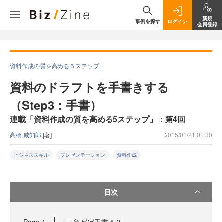
新規
事例を探す
ログイン
会員登録
資料作成の質を高める５ステップ
資料のドラフトを手書きする
（Step3：手書）
連載「資料作成の質を高める5ステップ」：第4回
高橋 威知郎
[著]
2015/01/21 01:30
ビジネススキル
プレゼンテーション
資料作成
目次
Page
1
急がば手書き？