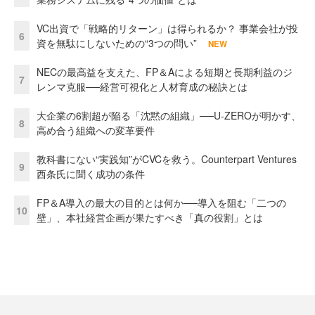
VC出資で「戦略的リターン」は得られるか？ 事業会社が投
6
資を無駄にしないための“3つの問い”
NEW
NECの最高益を支えた、FP＆Aによる短期と長期利益のジ
7
レンマ克服──経営可視化と人材育成の秘訣とは
大企業の6割超が陥る「沈黙の組織」──U-ZEROが明かす、
8
高め合う組織への変革要件
教科書にない“実践知”がCVCを救う。Counterpart Ventures
9
西条氏に聞く成功の条件
FP＆A導入の最大の目的とは何か──導入を阻む「二つの
10
壁」、本社経営企画が果たすべき「真の役割」とは