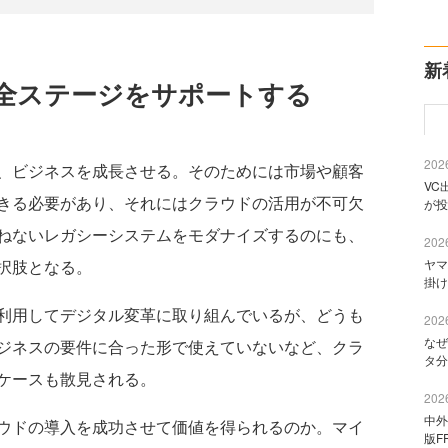
新
の全ステージをサポートする
2026
、ビジネスを成長させる。そのためには市場や顧客
VC
きる必要があり、それにはクラウドの活用が不可欠
が投
ねないレガシーシステムをモダナイズするのにも、
2026
ヤマ
択肢となる。
掛け
利用してデジタル変革に取り組んでいるが、どうも
2026
なぜ
ジネスの要件に合った形で使えていないなど、クラ
タ分
ケースも散見される。
2026
中外
ウドの導入を成功させて価値を得られるのか。マイ
版F