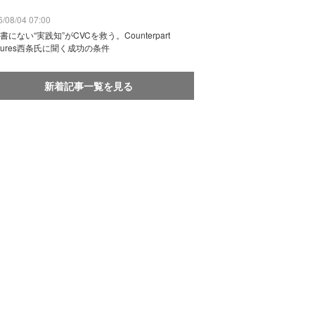
/08/04 07:00
書にない“実践知”がCVCを救う。Counterpart
ntures西条氏に聞く成功の条件
新着記事一覧を見る