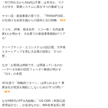
「AIで作れるからSaaSは不要」は本当か。ラク
スが示す、業務システムに残る“4つの価値”とは
ヤマハ流・新規事業の育て方。「TRANSPOSE」
が仕掛ける自前主義からの脱却と出口戦略
NEW
ドコモ、JR東、積水化学、リコー発！ 社内起業
家4人が明かす、大企業での新規事業挑戦の“リア
ル”
ディープテック・エコシステムの設計図。大学発
スタートアップを育む大企業の役割と「3つの
壁」
なぜ「お客様は神様です」は間違っているのか
──データ分析の巨匠フェーダー教授が明かす
「CLV」の本質
VC出資で「戦略的リターン」は得られるか？ 事
業会社が投資を無駄にしないための“3つの問い”
NEW
なぜAI時代のFP＆A組織に「US-CMA（米国公認
管理会計士）」が必須なのか。IMA名誉会長に聞