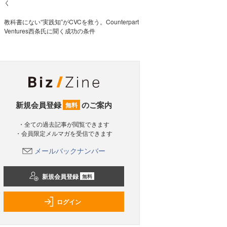
く
教科書にない“実践知”がCVCを救う。Counterpart
Ventures西条氏に聞く成功の条件
新規会員登録
のご案内
無料
・全ての過去記事が閲覧できます
・会員限定メルマガを受信できます
メールバックナンバー
新規会員登録
無料
ログイン