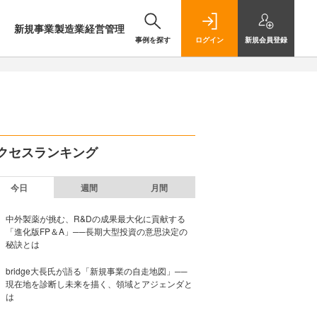
新規事業
製造業
経営管理
事例を探す
ログイン
新規
会員登録
クセスランキング
今日
週間
月間
中外製薬が挑む、R&Dの成果最大化に貢献する
「進化版FP＆A」──長期大型投資の意思決定の
秘訣とは
bridge大長氏が語る「新規事業の自走地図」──
現在地を診断し未来を描く、領域とアジェンダと
は