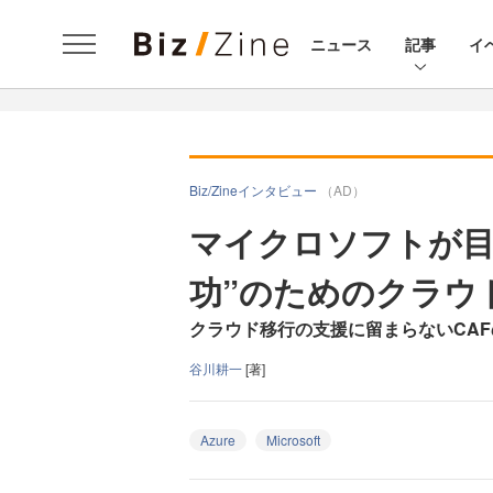
ニュース
記事
イ
Biz/Zineインタビュー
（AD）
マイクロソフトが目
功”のためのクラウ
クラウド移行の支援に留まらないCA
谷川耕一
[著]
Azure
Microsoft