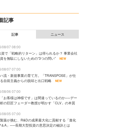
着記事
記事
ニュース
/08/07 08:00
出資で「戦略的リターン」は得られるか？ 事業会社
資を無駄にしないための“3つの問い”
NEW
/08/07 07:00
ハ流・新規事業の育て方。「TRANSPOSE」が仕
る自前主義からの脱却と出口戦略
NEW
/08/06 07:00
「お客様は神様です」は間違っているのか──デー
析の巨匠フェーダー教授が明かす「CLV」の本質
/08/05 07:00
製薬が挑む、R&Dの成果最大化に貢献する「進化
P＆A」──長期大型投資の意思決定の秘訣とは