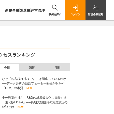
新規事業
製造業
経営管理
事例を探す
ログイン
新規
会員登録
クセスランキング
今日
週間
月間
なぜ「お客様は神様です」は間違っているのか
──データ分析の巨匠フェーダー教授が明かす
「CLV」の本質
NEW
中外製薬が挑む、R&Dの成果最大化に貢献する
「進化版FP＆A」──長期大型投資の意思決定の
秘訣とは
NEW