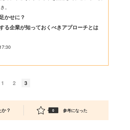
とき。
足かせに？
する企業が知っておくべきアプローチとは
7:30
1
2
3
たか？
参考になった
0