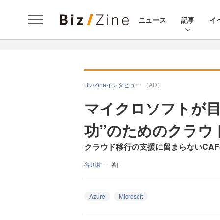
ニュース
記事
イ
Biz/Zineインタビュー
（AD）
マイクロソフトが目
功”のためのクラウ
クラウド移行の支援に留まらないCA
谷川耕一
[著]
Azure
Microsoft