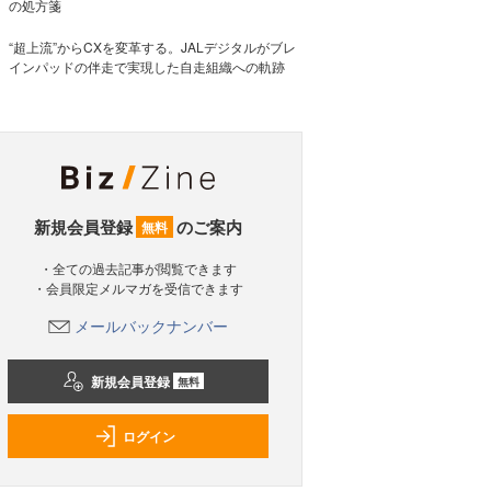
の処方箋
“超上流”からCXを変革する。JALデジタルがブレ
インパッドの伴走で実現した自走組織への軌跡
新規会員登録
のご案内
無料
・全ての過去記事が閲覧できます
・会員限定メルマガを受信できます
メールバックナンバー
新規会員登録
無料
ログイン