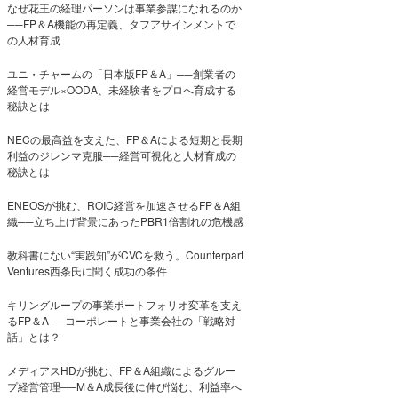
なぜ花王の経理パーソンは事業参謀になれるのか
──FP＆A機能の再定義、タフアサインメントで
の人材育成
ユニ・チャームの「日本版FP＆A」──創業者の
経営モデル×OODA、未経験者をプロへ育成する
秘訣とは
NECの最高益を支えた、FP＆Aによる短期と長期
利益のジレンマ克服──経営可視化と人材育成の
秘訣とは
ENEOSが挑む、ROIC経営を加速させるFP＆A組
織──立ち上げ背景にあったPBR1倍割れの危機感
教科書にない“実践知”がCVCを救う。Counterpart
Ventures西条氏に聞く成功の条件
キリングループの事業ポートフォリオ変革を支え
るFP＆A──コーポレートと事業会社の「戦略対
話」とは？
メディアスHDが挑む、FP＆A組織によるグルー
プ経営管理──M＆A成長後に伸び悩む、利益率へ