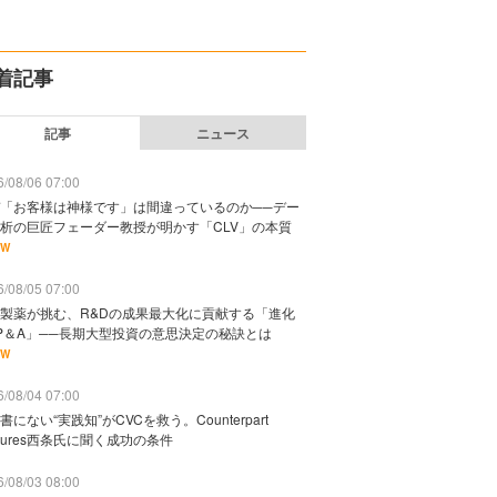
着記事
記事
ニュース
/08/06 07:00
「お客様は神様です」は間違っているのか──デー
析の巨匠フェーダー教授が明かす「CLV」の本質
EW
/08/05 07:00
製薬が挑む、R&Dの成果最大化に貢献する「進化
P＆A」──長期大型投資の意思決定の秘訣とは
EW
/08/04 07:00
書にない“実践知”がCVCを救う。Counterpart
ntures西条氏に聞く成功の条件
/08/03 08:00