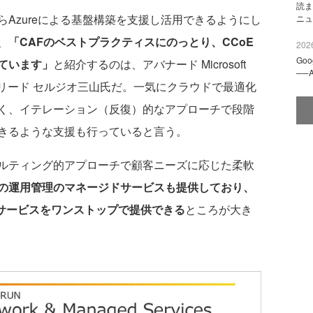
読ま
Azureによる基盤構築を支援し活用できるようにし
ニュ
、
「CAFのベストプラクティスにのっとり、CCoE
2026
Go
ています」
と紹介するのは、アバナード Microsoft
──
 オファリングリード セルジオ三山氏だ。一気にクラウドで最適化
く、イテレーション（反復）的なアプローチで段階
きるような支援も行っていると言う。
ルティング的アプローチで顧客ニーズに応じた柔軟
の運用管理のマネージドサービスも提供しており、
ルサービスをワンストップで提供できる
ところが大き