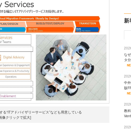
新
2026
なぜ
タ分
N
2026
中外
版F
N
2026
教科
る“ITアドバイザリーサービス”なども用意している
Ve
[画像クリックで拡大]
2026