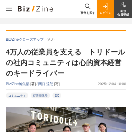
新規
事例を探す
ログイン
会員登録
Biz/Zineクローズアップ
（AD）
4万人の従業員を支える トリドール
の社内コミュニティは心的資本経営
のキードライバー
Biz/Zine編集部
[著] /
関口 達朗
[写]
2025/12/04 10:00
コミュニティ
従業員体験
EX