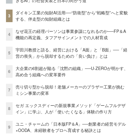
きるAI」の社会実装と日本の向かう道
ダイキン工業の知財AI活用──“防衛型”から“戦略型”へと変貌
3
する、伴走型の知財組織とは
なぜ花王の経理パーソンは事業参謀になれるのか──FP＆A
4
機能の再定義、タフアサインメントでの人材育成
宇田川教授と語る、経営における「A面」と「B面」──「経
5
営の喪失」から脱却するための「良い負け」とは
大企業の6割超が陥る「沈黙の組織」──U-ZEROが明かす、
6
高め合う組織への変革要件
売り切り型から脱却！老舗メーカーのブラザー工業が挑む
7
ミシン事業の変革
セガ エックスディーの新規事業メソッド「ゲームフルデザ
8
イン」に学ぶ、人が「使いたくなる」体験の作り方
ユニ・チャームの「日本版FP＆A」──創業者の経営モデル
9
×OODA、未経験者をプロへ育成する秘訣とは