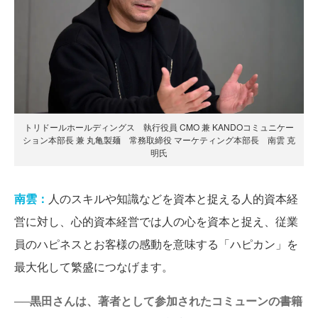
トリドールホールディングス 執行役員 CMO 兼 KANDOコミュニケー
ション本部長 兼 丸亀製麺 常務取締役 マーケティング本部長 南雲 克
明氏
南雲：
人のスキルや知識などを資本と捉える人的資本経
営に対し、心的資本経営では人の心を資本と捉え、従業
員のハピネスとお客様の感動を意味する「ハピカン」を
最大化して繁盛につなげます。
──黒田さんは、著者として参加されたコミューンの書籍