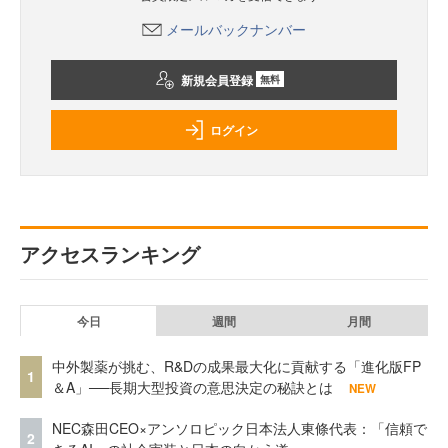
メールバックナンバー
新規会員登録
無料
ログイン
アクセスランキング
今日
週間
月間
中外製薬が挑む、R&Dの成果最大化に貢献する「進化版FP
1
＆A」──長期大型投資の意思決定の秘訣とは
NEW
NEC森田CEO×アンソロピック日本法人東條代表：「信頼で
2