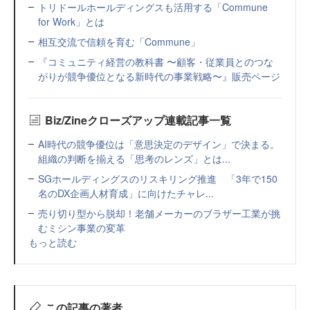
トリドールホールディングスも活用する「Commune
for Work」とは
相互交流で信頼を育む「Commune」
『コミュニティ経営の教科書 〜顧客・従業員とのつな
がりが競争優位となる新時代の事業戦略〜』販売ページ
Biz/Zineクローズアップ連載記事一覧
AI時代の競争優位は「意思決定のデザイン」で決まる。
組織の判断を揃える「思考のレンズ」とは...
SGホールディングスのリスキリング推進 「3年で150
名のDX企画人材育成」に向けたチャレ...
売り切り型から脱却！老舗メーカーのブラザー工業が挑
むミシン事業の変革
もっと読む
この記事の著者