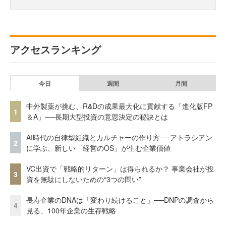
アクセスランキング
今日
週間
月間
中外製薬が挑む、R&Dの成果最大化に貢献する「進化版FP
1
＆A」──長期大型投資の意思決定の秘訣とは
AI時代の自律型組織とカルチャーの作り方──アトラシアン
2
に学ぶ、新しい「経営のOS」が生む企業価値
VC出資で「戦略的リターン」は得られるか？ 事業会社が投
3
資を無駄にしないための“3つの問い”
長寿企業のDNAは「変わり続けること」──DNPの調査から
4
見る、100年企業の生存戦略