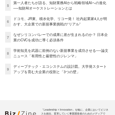
第一人者たちが語る、知財業務AIから戦略領域AIへの進化
5
──知財AIオーケストレーションとは
ドコモ、JR東、積水化学、リコー発！ 社内起業家4人が明
6
かす、大企業での新規事業挑戦の“リアル”
なぜシリコンバレーでの成果に差が生まれるのか？ 日本企
7
業のCVCを成功に導く必須条件
学術知見を武器に前例のない新規事業を成功させる──論文
8
ニュース「有用性と厳密性のジレンマ」
ディープテック・エコシステムの設計図。大学発スタート
9
アップを育む大企業の役割と「3つの壁」
「Leadership ☓ Innovation」を軸に、企業においてビジネ
スを創出、変革していく事業開発者のためのメディアで