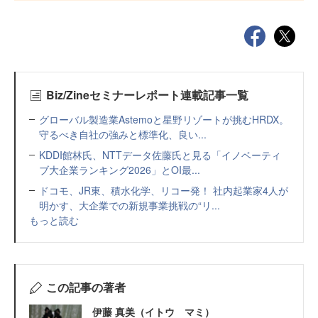
Biz/Zineセミナーレポート連載記事一覧
グローバル製造業Astemoと星野リゾートが挑むHRDX。
守るべき自社の強みと標準化、良い...
KDDI館林氏、NTTデータ佐藤氏と見る「イノベーティ
ブ大企業ランキング2026」とOI最...
ドコモ、JR東、積水化学、リコー発！ 社内起業家4人が
明かす、大企業での新規事業挑戦の“リ...
もっと読む
この記事の著者
伊藤 真美（イトウ マミ）