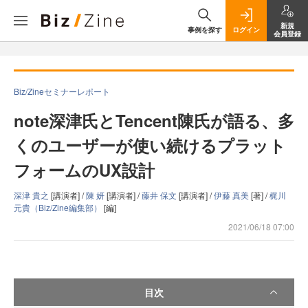
新規
事例を探す
ログイン
会員登録
Biz/Zineセミナーレポート
note深津氏とTencent陳氏が語る、多
くのユーザーが使い続けるプラット
フォームのUX設計
深津 貴之
[講演者] /
陳 妍
[講演者] /
藤井 保文
[講演者] /
伊藤 真美
[著] /
梶川
元貴（Biz/Zine編集部）
[編]
2021/06/18 07:00
目次