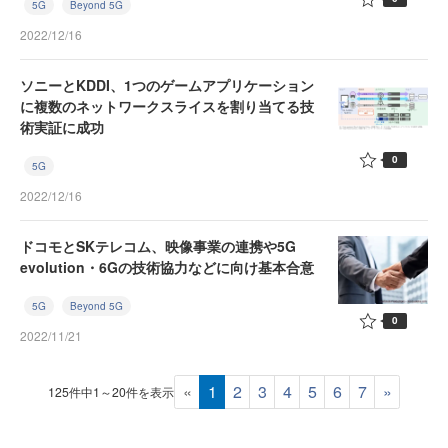
5G
Beyond 5G
2022/12/16
ソニーとKDDI、1つのゲームアプリケーション
に複数のネットワークスライスを割り当てる技
術実証に成功
0
5G
2022/12/16
ドコモとSKテレコム、映像事業の連携や5G
evolution・6Gの技術協力などに向け基本合意
5G
Beyond 5G
0
2022/11/21
«
1
2
3
4
5
6
7
»
125件中1～20件を表示