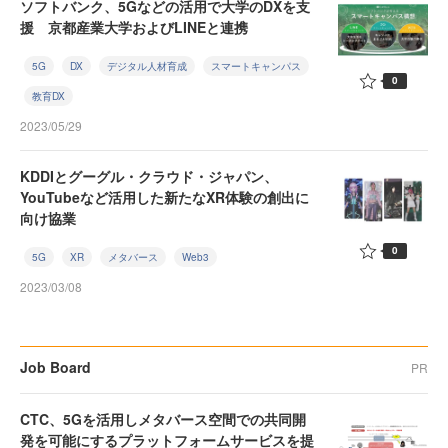
ソフトバンク、5Gなどの活用で大学のDXを支
援 京都産業大学およびLINEと連携
5G
DX
デジタル人材育成
スマートキャンパス
0
教育DX
2023/05/29
KDDIとグーグル・クラウド・ジャパン、
YouTubeなど活用した新たなXR体験の創出に
向け協業
0
5G
XR
メタバース
Web3
2023/03/08
Job Board
PR
CTC、5Gを活用しメタバース空間での共同開
発を可能にするプラットフォームサービスを提