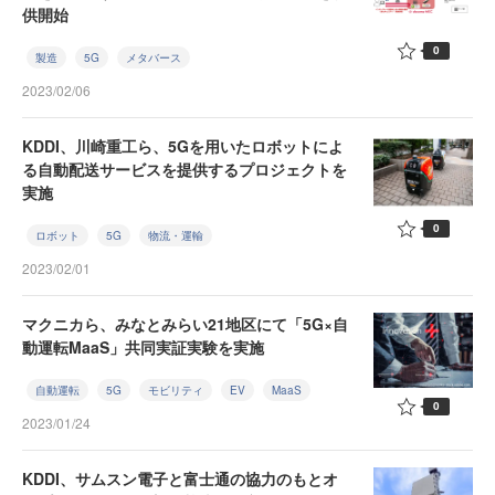
供開始
0
製造
5G
メタバース
2023/02/06
KDDI、川崎重工ら、5Gを用いたロボットによ
る自動配送サービスを提供するプロジェクトを
実施
0
ロボット
5G
物流・運輸
2023/02/01
マクニカら、みなとみらい21地区にて「5G×自
動運転MaaS」共同実証実験を実施
自動運転
5G
モビリティ
EV
MaaS
0
2023/01/24
KDDI、サムスン電子と富士通の協力のもとオ