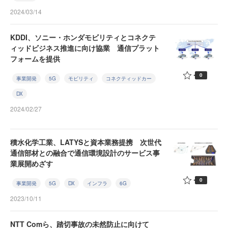
2024/03/14
KDDI、ソニー・ホンダモビリティとコネクテ
ィッドビジネス推進に向け協業 通信プラット
フォームを提供
0
事業開発
5G
モビリティ
コネクティッドカー
DX
2024/02/27
積水化学工業、LATYSと資本業務提携 次世代
通信部材との融合で通信環境設計のサービス事
業展開めざす
0
事業開発
5G
DX
インフラ
6G
2023/10/11
NTT Comら、踏切事故の未然防止に向けて