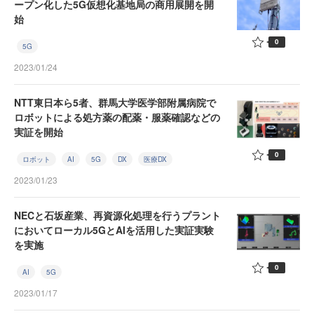
ープン化した5G仮想化基地局の商用展開を開
始
0
5G
2023/01/24
NTT東日本ら5者、群馬大学医学部附属病院で
ロボットによる処方薬の配薬・服薬確認などの
実証を開始
0
ロボット
AI
5G
DX
医療DX
2023/01/23
NECと石坂産業、再資源化処理を行うプラント
においてローカル5GとAIを活用した実証実験
を実施
0
AI
5G
2023/01/17