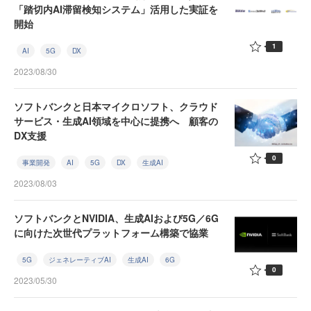
「踏切内AI滞留検知システム」活用した実証を
開始
1
AI
5G
DX
2023/08/30
ソフトバンクと日本マイクロソフト、クラウド
サービス・生成AI領域を中心に提携へ 顧客の
DX支援
0
事業開発
AI
5G
DX
生成AI
2023/08/03
ソフトバンクとNVIDIA、生成AIおよび5G／6G
に向けた次世代プラットフォーム構築で協業
5G
ジェネレーティブAI
生成AI
6G
0
2023/05/30