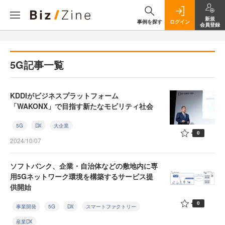
新規
事例を探す
ログイン
会員登録
5G記事一覧
KDDIがビジネスプラットフォーム
「WAKONX」で目指す新たなモビリティ社会
5G
DX
大企業
0
2024/10/07
ソフトバンク、企業・自治体などの敷地内に専
用5Gネットワーク環境を構築するサービス提
供開始
0
事業開発
5G
DX
スマートファクトリー
産業DX