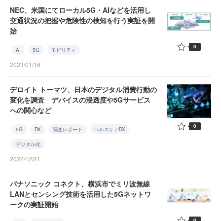
NEC、米国にてローカル5G・AIなどを活用し
交通状況の把握や危険性の検知を行う実証を開
始
0
AI
5G
モビリティ
2023/01/16
デロイト トーマツ、日本のデジタル消費行動の
変化を調査 デバイスの浸透度や5Gサービス
への関心など
0
5G
DX
調査レポート
ヘルスケアDX
デジタル化
2022/12/21
パナソニック コネクト、横浜市でミリ波無線
LANとセンシング技術を活用した5Gネットワ
ークの実証開始
0