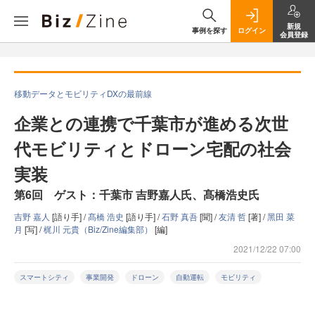
新規
事例を探す
ログイン
会員登録
移動データとモビリティDXの最前線
企業との連携で千葉市が進める次世
代モビリティとドローン宅配の社会
実装
第6回 ゲスト：千葉市 吉野嘉人氏、髙橋浩史氏
吉野 嘉人
[語り手] /
髙橋 浩史
[語り手] /
石野 真吾
[聞] /
友清 哲
[著] /
黑田 菜
月
[写] /
梶川 元貴（Biz/Zine編集部）
[編]
2021/12/22 07:00
スマートシティ
事業開発
ドローン
自動運転
モビリティ