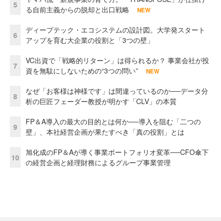
5
る自前主義からの脱却と出口戦略
NEW
ディープテック・エコシステムの設計図。大学発スタート
6
アップを育む大企業の役割と「3つの壁」
VC出資で「戦略的リターン」は得られるか？ 事業会社が投
7
資を無駄にしないための“3つの問い”
NEW
なぜ「お客様は神様です」は間違っているのか──データ分
8
析の巨匠フェーダー教授が明かす「CLV」の本質
FP＆A導入の最大の目的とは何か──導入を阻む「二つの
9
壁」、本社経営企画が果たすべき「真の役割」とは
旭化成のFP＆Aが導く事業ポートフォリオ変革──CFO傘下
10
の経営企画と経理財務によるグループ事業管理