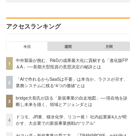
アクセスランキング
今日
週間
月間
中外製薬が挑む、R&Dの成果最大化に貢献する「進化版FP
1
＆A」──長期大型投資の意思決定の秘訣とは
「AIで作れるからSaaSは不要」は本当か。ラクスが示す、
2
業務システムに残る“4つの価値”とは
bridge大長氏が語る「新規事業の自走地図」──現在地を診
3
断し未来を描く、領域とアジェンダとは
ドコモ、JR東、積水化学、リコー発！ 社内起業家4人が明
4
かす、大企業での新規事業挑戦の“リアル”
ヤマハ流・新規事業の育て方。「TRANSPOSE」が仕掛け