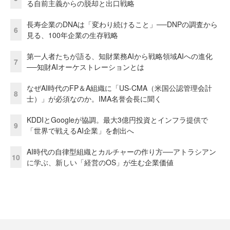
る自前主義からの脱却と出口戦略
長寿企業のDNAは「変わり続けること」──DNPの調査から
6
見る、100年企業の生存戦略
第一人者たちが語る、知財業務AIから戦略領域AIへの進化
7
──知財AIオーケストレーションとは
なぜAI時代のFP＆A組織に「US-CMA（米国公認管理会計
8
士）」が必須なのか。IMA名誉会長に聞く
KDDIとGoogleが協調。最大3億円投資とインフラ提供で
9
「世界で戦えるAI企業」を創出へ
AI時代の自律型組織とカルチャーの作り方──アトラシアン
10
に学ぶ、新しい「経営のOS」が生む企業価値