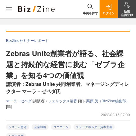
新規
事例を探す
ログイン
会員登録
Biz/Zineセミナーレポート
Zebras Unite創業者が語る、社会課
題と持続的な経営に挑む「ゼブラ企
業」を知る4つの価値観
講演者：Zebras Unite 共同創業者、マネージングディレ
クター マーラ・ゼペダ氏
マーラ・ゼペダ
[講演者] /
フェリックス清香
[著] /
栗原 茂（Biz/Zine編集部）
[編]
2022/02/15 07:00
システム思考
企業戦略
ユニコーン
ステークホルダー資本主義