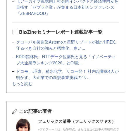
【アーカイブ視聴用】社会的インパクトと経済性両立を
目指す「ゼブラ企業」が集まる日本初カンファレンス
『ZEBRAHOOD』
Biz/Zineセミナーレポート連載記事一覧
グローバル製造業Astemoと星野リゾートが挑むHRDX。
守るべき自社の強みと標準化、良い...
KDDI館林氏、NTTデータ佐藤氏と見る「イノベーティ
ブ大企業ランキング2026」とOI最...
ドコモ、JR東、積水化学、リコー発！ 社内起業家4人が
明かす、大企業での新規事業挑戦の“リ...
もっと読む
この記事の著者
フェリックス清香（フェリックスサヤカ）
※プロフィールは、執筆時点、または直近の記事の寄稿時点で