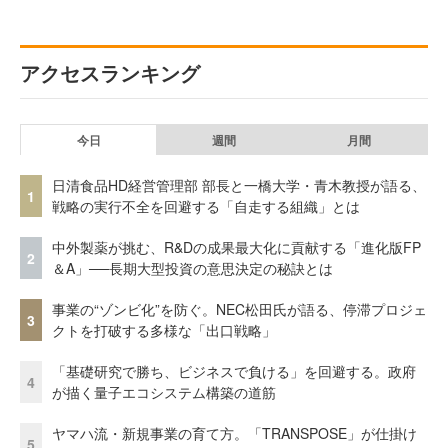
アクセスランキング
今日
週間
月間
日清食品HD経営管理部 部長と一橋大学・青木教授が語る、
1
戦略の実行不全を回避する「自走する組織」とは
中外製薬が挑む、R&Dの成果最大化に貢献する「進化版FP
2
＆A」──長期大型投資の意思決定の秘訣とは
事業の“ゾンビ化”を防ぐ。NEC松田氏が語る、停滞プロジェ
3
クトを打破する多様な「出口戦略」
「基礎研究で勝ち、ビジネスで負ける」を回避する。政府
4
が描く量子エコシステム構築の道筋
ヤマハ流・新規事業の育て方。「TRANSPOSE」が仕掛け
5