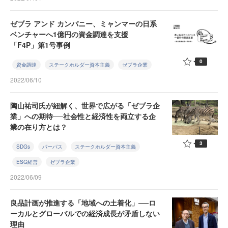
ゼブラ アンド カンパニー、ミャンマーの日系
ベンチャーへ1億円の資金調達を支援
「F4P」第1号事例
0
資金調達
ステークホルダー資本主義
ゼブラ企業
2022/06/10
陶山祐司氏が紐解く、世界で広がる「ゼブラ企
業」への期待──社会性と経済性を両立する企
業の在り方とは？
3
SDGs
パーパス
ステークホルダー資本主義
ESG経営
ゼブラ企業
2022/06/09
良品計画が推進する「地域への土着化」──ロ
ーカルとグローバルでの経済成長が矛盾しない
理由