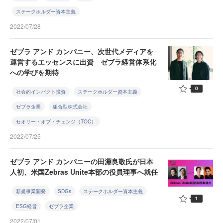
ステークホルダー資本主義
2022/07/28
ゼブラ アンド カンパニー、次世代メディアを
運営するエッセンスに出資 ゼブラ経営体系化
への学びを期待
0
社会的インパクト投資
ステークホルダー資本主義
ゼブラ企業
組合型株式会社
セオリー・オブ・チェンジ（TOC）
2022/07/25
ゼブラ アンド カンパニーの田淵良敬氏が日本
人初、米国Zebras Unite本部の役員理事へ就任
新規事業開発
SDGs
ステークホルダー資本主義
1
ESG経営
ゼブラ企業
2022/07/01