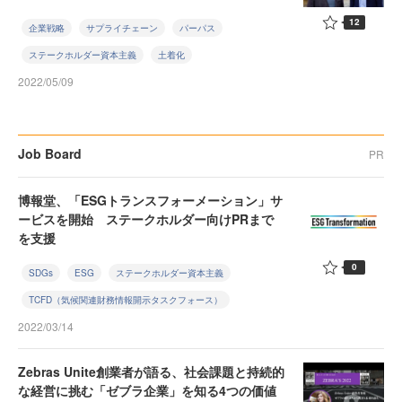
12
企業戦略
サプライチェーン
パーパス
ステークホルダー資本主義
土着化
2022/05/09
Job Board
PR
博報堂、「ESGトランスフォーメーション」サ
ービスを開始 ステークホルダー向けPRまで
を支援
0
SDGs
ESG
ステークホルダー資本主義
TCFD（気候関連財務情報開示タスクフォース）
2022/03/14
Zebras Unite創業者が語る、社会課題と持続的
な経営に挑む「ゼブラ企業」を知る4つの価値