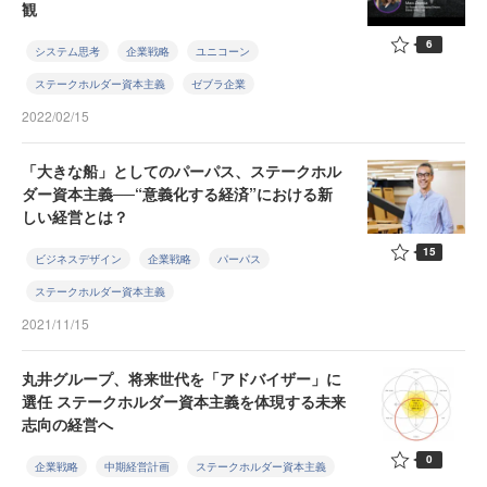
観
6
システム思考
企業戦略
ユニコーン
ステークホルダー資本主義
ゼブラ企業
2022/02/15
「大きな船」としてのパーパス、ステークホル
ダー資本主義──“意義化する経済”における新
しい経営とは？
15
ビジネスデザイン
企業戦略
パーパス
ステークホルダー資本主義
2021/11/15
丸井グループ、将来世代を「アドバイザー」に
選任 ステークホルダー資本主義を体現する未来
志向の経営へ
0
企業戦略
中期経営計画
ステークホルダー資本主義