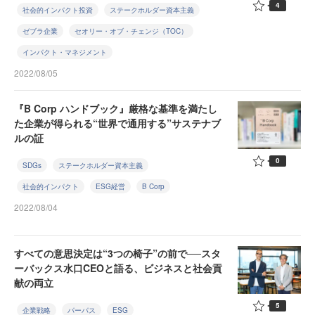
4
社会的インパクト投資
ステークホルダー資本主義
ゼブラ企業
セオリー・オブ・チェンジ（TOC）
インパクト・マネジメント
2022/08/05
『B Corp ハンドブック』厳格な基準を満たし
た企業が得られる“世界で通用する”サステナブ
ルの証
0
SDGs
ステークホルダー資本主義
社会的インパクト
ESG経営
B Corp
2022/08/04
すべての意思決定は“3つの椅子”の前で──スタ
ーバックス水口CEOと語る、ビジネスと社会貢
献の両立
5
企業戦略
パーパス
ESG