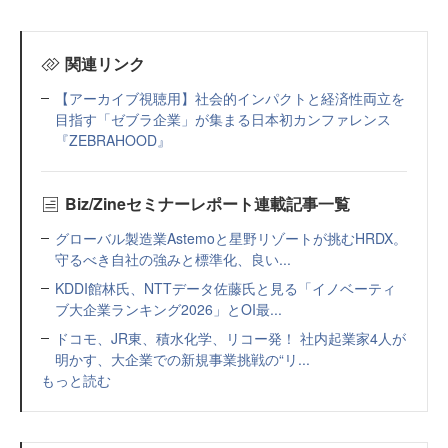
関連リンク
【アーカイブ視聴用】社会的インパクトと経済性両立を
目指す「ゼブラ企業」が集まる日本初カンファレンス
『ZEBRAHOOD』
Biz/Zineセミナーレポート連載記事一覧
グローバル製造業Astemoと星野リゾートが挑むHRDX。
守るべき自社の強みと標準化、良い...
KDDI館林氏、NTTデータ佐藤氏と見る「イノベーティ
ブ大企業ランキング2026」とOI最...
ドコモ、JR東、積水化学、リコー発！ 社内起業家4人が
明かす、大企業での新規事業挑戦の“リ...
もっと読む