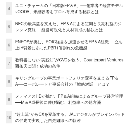
ユニ・チャームの「日本版FP＆A」──創業者の経営モデル
4
×OODA、未経験者をプロへ育成する秘訣とは
NECの最高益を支えた、FP＆Aによる短期と長期利益のジ
5
レンマ克服──経営可視化と人材育成の秘訣とは
ENEOSが挑む、ROIC経営を加速させるFP＆A組織──立ち
6
上げ背景にあったPBR1倍割れの危機感
教科書にない“実践知”がCVCを救う。Counterpart Ventures
7
西条氏に聞く成功の条件
キリングループの事業ポートフォリオ変革を支えるFP＆
8
A──コーポレートと事業会社の「戦略対話」とは？
メディアスHDが挑む、FP＆A組織によるグループ経営管理
9
──M＆A成長後に伸び悩む、利益率への処方箋
“超上流”からCXを変革する。JALデジタルがブレインパッド
10
の伴走で実現した自走組織への軌跡