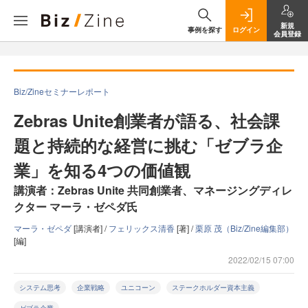
新規
事例を探す
ログイン
会員登録
Biz/Zineセミナーレポート
Zebras Unite創業者が語る、社会課
題と持続的な経営に挑む「ゼブラ企
業」を知る4つの価値観
講演者：Zebras Unite 共同創業者、マネージングディレ
クター マーラ・ゼペダ氏
マーラ・ゼペダ
[講演者] /
フェリックス清香
[著] /
栗原 茂（Biz/Zine編集部）
[編]
2022/02/15 07:00
システム思考
企業戦略
ユニコーン
ステークホルダー資本主義