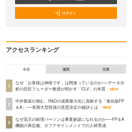
ログイン
アクセスランキング
今日
週間
月間
なぜ「お客様は神様です」は間違っているのか──データ分
1
析の巨匠フェーダー教授が明かす「CLV」の本質
NEW
中外製薬が挑む、R&Dの成果最大化に貢献する「進化版FP
2
＆A」──長期大型投資の意思決定の秘訣とは
NEW
なぜ花王の経理パーソンは事業参謀になれるのか──FP＆A
3
機能の再定義、タフアサインメントでの人材育成