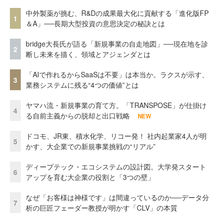
中外製薬が挑む、R&Dの成果最大化に貢献する「進化版FP
1
＆A」──長期大型投資の意思決定の秘訣とは
bridge大長氏が語る「新規事業の自走地図」──現在地を診
2
断し未来を描く、領域とアジェンダとは
「AIで作れるからSaaSは不要」は本当か。ラクスが示す、
3
業務システムに残る“4つの価値”とは
ヤマハ流・新規事業の育て方。「TRANSPOSE」が仕掛け
4
る自前主義からの脱却と出口戦略
NEW
ドコモ、JR東、積水化学、リコー発！ 社内起業家4人が明
5
かす、大企業での新規事業挑戦の“リアル”
ディープテック・エコシステムの設計図。大学発スタート
6
アップを育む大企業の役割と「3つの壁」
なぜ「お客様は神様です」は間違っているのか──データ分
7
析の巨匠フェーダー教授が明かす「CLV」の本質