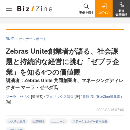
新規
事例を探す
ログイン
会員登録
Biz/Zineセミナーレポート
Zebras Unite創業者が語る、社会課
題と持続的な経営に挑む「ゼブラ企
業」を知る4つの価値観
講演者：Zebras Unite 共同創業者、マネージングディレ
クター マーラ・ゼペダ氏
マーラ・ゼペダ
[講演者] /
フェリックス清香
[著] /
栗原 茂（Biz/Zine編集部）
[編]
2022/02/15 07:00
システム思考
企業戦略
ユニコーン
ステークホルダー資本主義