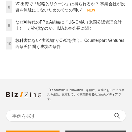
VC出資で「戦略的リターン」は得られるか？ 事業会社が投
8
資を無駄にしないための“3つの問い”
NEW
なぜAI時代のFP＆A組織に「US-CMA（米国公認管理会計
9
士）」が必須なのか。IMA名誉会長に聞く
教科書にない“実践知”がCVCを救う。Counterpart Ventures
10
西条氏に聞く成功の条件
「Leadership ☓ Innovation」を軸に、企業においてビジネ
スを創出、変革していく事業開発者のためのメディアで
す。