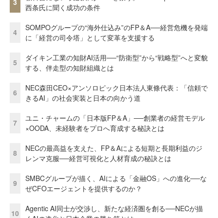
3
西条氏に聞く成功の条件
SOMPOグループの“海外仕込み”のFP＆A──経営危機を発端
4
に「経営の司令塔」として変革を支援する
ダイキン工業の知財AI活用──“防衛型”から“戦略型”へと変貌
5
する、伴走型の知財組織とは
NEC森田CEO×アンソロピック日本法人東條代表：「信頼で
6
きるAI」の社会実装と日本の向かう道
ユニ・チャームの「日本版FP＆A」──創業者の経営モデル
7
×OODA、未経験者をプロへ育成する秘訣とは
NECの最高益を支えた、FP＆Aによる短期と長期利益のジ
8
レンマ克服──経営可視化と人材育成の秘訣とは
SMBCグループが描く、AIによる「金融OS」への進化──な
9
ぜCFOエージェントを提供するのか？
Agentic AI同士が交渉し、新たな経済圏を創る──NECが描
10