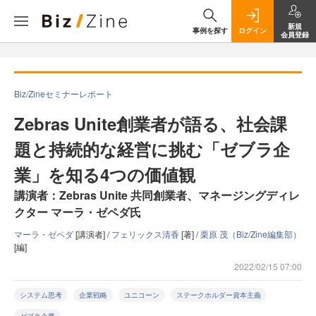
新規
事例を探す
ログイン
会員登録
Biz/Zineセミナーレポート
Zebras Unite創業者が語る、社会課
題と持続的な経営に挑む「ゼブラ企
業」を知る4つの価値観
講演者：Zebras Unite 共同創業者、マネージングディレ
クター マーラ・ゼペダ氏
マーラ・ゼペダ
[講演者] /
フェリックス清香
[著] /
栗原 茂（Biz/Zine編集部）
[編]
2022/02/15 07:00
システム思考
企業戦略
ユニコーン
ステークホルダー資本主義