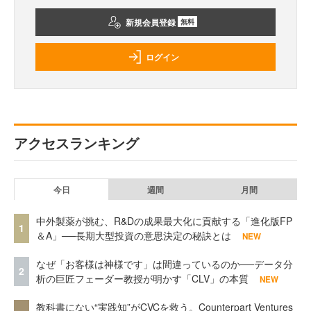
新規会員登録
無料
ログイン
アクセスランキング
今日
週間
月間
中外製薬が挑む、R&Dの成果最大化に貢献する「進化版FP
1
＆A」──長期大型投資の意思決定の秘訣とは
NEW
なぜ「お客様は神様です」は間違っているのか──データ分
2
析の巨匠フェーダー教授が明かす「CLV」の本質
NEW
教科書にない“実践知”がCVCを救う。Counterpart Ventures