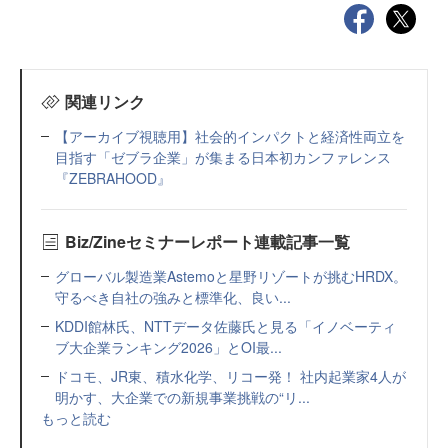
関連リンク
【アーカイブ視聴用】社会的インパクトと経済性両立を
目指す「ゼブラ企業」が集まる日本初カンファレンス
『ZEBRAHOOD』
Biz/Zineセミナーレポート連載記事一覧
グローバル製造業Astemoと星野リゾートが挑むHRDX。
守るべき自社の強みと標準化、良い...
KDDI館林氏、NTTデータ佐藤氏と見る「イノベーティ
ブ大企業ランキング2026」とOI最...
ドコモ、JR東、積水化学、リコー発！ 社内起業家4人が
明かす、大企業での新規事業挑戦の“リ...
もっと読む