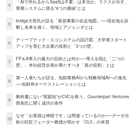
「AIで作れるからSaaSは不要」は本当か。ラクスが示す、
4
業務システムに残る“4つの価値”とは
bridge大長氏が語る「新規事業の自走地図」──現在地を診
5
断し未来を描く、領域とアジェンダとは
ディープテック・エコシステムの設計図。大学発スタート
6
アップを育む大企業の役割と「3つの壁」
FP＆A導入の最大の目的とは何か──導入を阻む「二つの
7
壁」、本社経営企画が果たすべき「真の役割」とは
第一人者たちが語る、知財業務AIから戦略領域AIへの進化
8
──知財AIオーケストレーションとは
教科書にない“実践知”がCVCを救う。Counterpart Ventures
9
西条氏に聞く成功の条件
なぜ「お客様は神様です」は間違っているのか──データ分
10
析の巨匠フェーダー教授が明かす「CLV」の本質