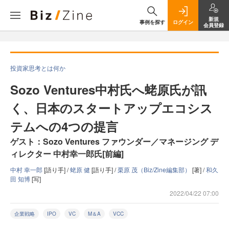
新規
事例を探す
ログイン
会員登録
投資家思考とは何か
Sozo Ventures中村氏へ蛯原氏が訊
く、日本のスタートアップエコシス
テムへの4つの提言
ゲスト：Sozo Ventures ファウンダー／マネージング デ
ィレクター 中村幸一郎氏[前編]
中村 幸一郎
[語り手] /
蛯原 健
[語り手] /
栗原 茂（Biz/Zine編集部）
[著] /
和久
田 知博
[写]
2022/04/22 07:00
企業戦略
IPO
VC
M＆A
VCC