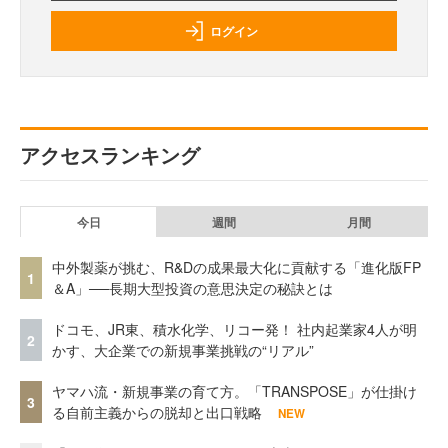
ログイン
アクセスランキング
今日
週間
月間
中外製薬が挑む、R&Dの成果最大化に貢献する「進化版FP
1
＆A」──長期大型投資の意思決定の秘訣とは
ドコモ、JR東、積水化学、リコー発！ 社内起業家4人が明
2
かす、大企業での新規事業挑戦の“リアル”
ヤマハ流・新規事業の育て方。「TRANSPOSE」が仕掛け
3
る自前主義からの脱却と出口戦略
NEW