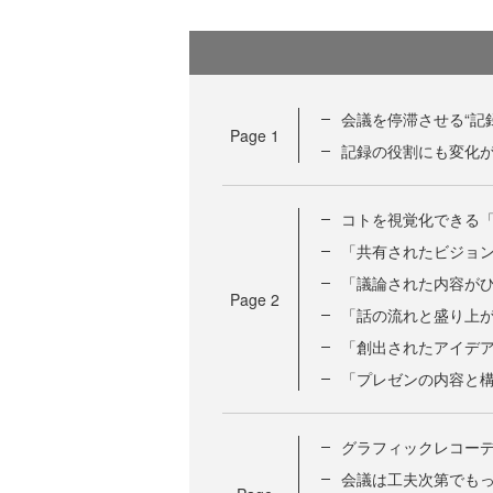
会議を停滞させる“記
Page
1
記録の役割にも変化
コトを視覚化できる
「共有されたビジョ
「議論された内容が
Page
2
「話の流れと盛り上
「創出されたアイデ
「プレゼンの内容と
グラフィックレコー
会議は工夫次第でも