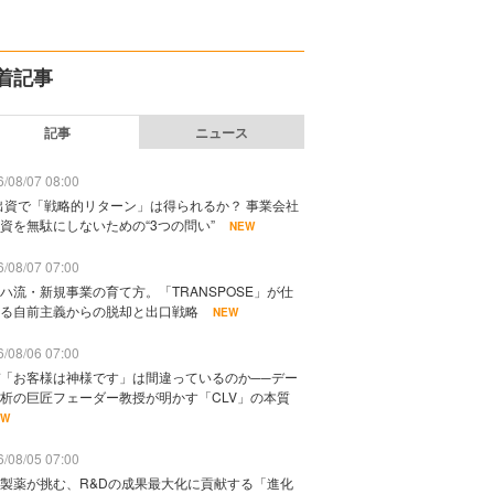
着記事
記事
ニュース
/08/07 08:00
出資で「戦略的リターン」は得られるか？ 事業会社
資を無駄にしないための“3つの問い”
NEW
/08/07 07:00
ハ流・新規事業の育て方。「TRANSPOSE」が仕
る自前主義からの脱却と出口戦略
NEW
/08/06 07:00
「お客様は神様です」は間違っているのか──デー
析の巨匠フェーダー教授が明かす「CLV」の本質
EW
/08/05 07:00
製薬が挑む、R&Dの成果最大化に貢献する「進化