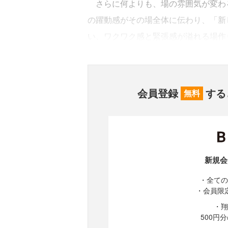
さらに何よりも、場の雰囲気が変わ
の躍動感がその場全体に伝わり、「新
い、ワクワク感と緊張感が溢れる場作
会員登録
する
無料
新規会
・全ての
・会員限
・翔
500円