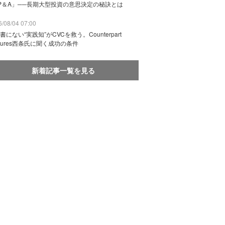
P＆A」──長期大型投資の意思決定の秘訣とは
/08/04 07:00
書にない“実践知”がCVCを救う。Counterpart
ntures西条氏に聞く成功の条件
新着記事一覧を見る