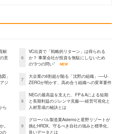
貢献
VC出資で「戦略的リターン」は得られる
資の意
6
か？ 事業会社が投資を無駄にしないため
の“3つの問い”
NEW
地図」
大企業の6割超が陥る「沈黙の組織」──U-
7
とアジ
ZEROが明かす、高め合う組織への変革要件
NECの最高益を支えた、FP＆Aによる短期
8
と長期利益のジレンマ克服──経営可視化と
から
人材育成の秘訣とは
グローバル製造業Astemoと星野リゾートが
当か。
9
挑むHRDX。守るべき自社の強みと標準化、
つの
良いデータとは