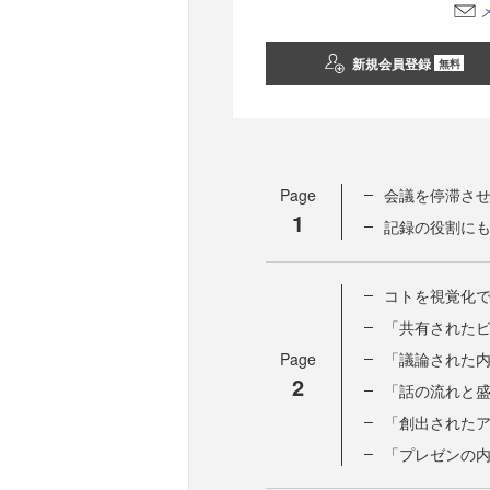
新規会員登録
無料
Page
会議を停滞させ
1
記録の役割に
コトを視覚化
「共有された
Page
「議論された
2
「話の流れと
「創出された
「プレゼンの