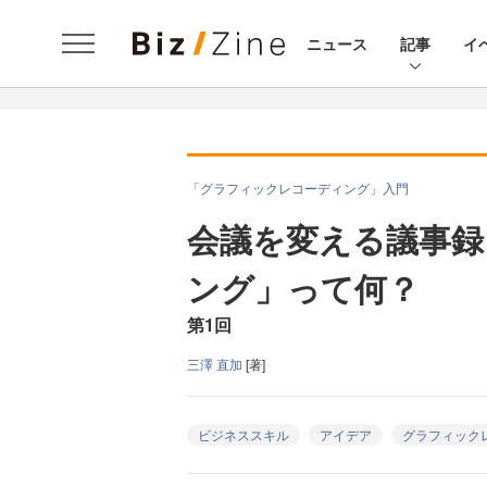
ニュース
記事
イ
「グラフィックレコーディング」入門
会議を変える議事録
ング」って何？
第1回
三澤 直加
[著]
ビジネススキル
アイデア
グラフィック