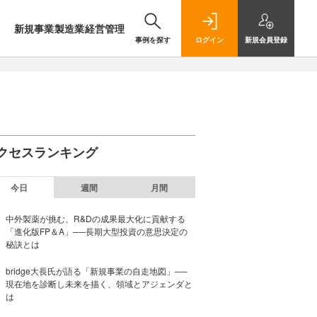
新規事業
製造業
経営管理
事例を探す
ログイン
新規
会員登録
クセスランキング
今日
週間
月間
中外製薬が挑む、R&Dの成果最大化に貢献する
「進化版FP＆A」──長期大型投資の意思決定の
秘訣とは
bridge大長氏が語る「新規事業の自走地図」──
現在地を診断し未来を描く、領域とアジェンダと
は