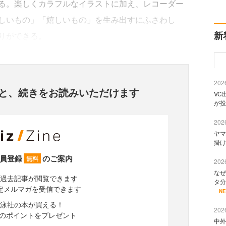
る。楽しくカラフルなイラストに加え、レコーダー
しいもの」「嬉しいもの」を生み出すにふさわし
新
りができる。
2026
と、
続きをお読みいただけます
VC
が投
2026
ヤマ
掛け
員登録
のご案内
無料
2026
なぜ
過去記事が閲覧できます
タ分
定メルマガを受信できます
N
泳社の本が買える！
2026
分のポイントをプレゼント
中外