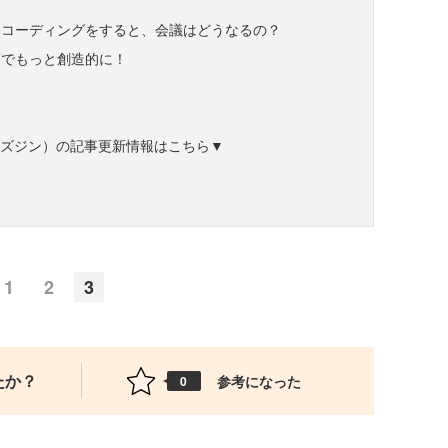
レコーディングをすると、会議はどうなるの？
第でもっと創造的に！
ク
ne（ビズジン）の記事更新情報はこちら▼
1
2
3
たか？
参考になった
0