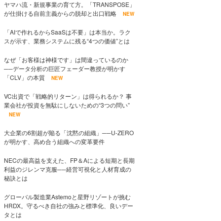
ヤマハ流・新規事業の育て方。「TRANSPOSE」
が仕掛ける自前主義からの脱却と出口戦略
NEW
「AIで作れるからSaaSは不要」は本当か。ラク
スが示す、業務システムに残る“4つの価値”とは
なぜ「お客様は神様です」は間違っているのか
──データ分析の巨匠フェーダー教授が明かす
「CLV」の本質
NEW
VC出資で「戦略的リターン」は得られるか？ 事
業会社が投資を無駄にしないための“3つの問い”
NEW
大企業の6割超が陥る「沈黙の組織」──U-ZERO
が明かす、高め合う組織への変革要件
NECの最高益を支えた、FP＆Aによる短期と長期
利益のジレンマ克服──経営可視化と人材育成の
秘訣とは
グローバル製造業Astemoと星野リゾートが挑む
HRDX。守るべき自社の強みと標準化、良いデー
タとは