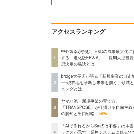
アクセスランキング
中外製薬が挑む、R&Dの成果最大化に
1
する「進化版FP＆A」──長期大型投
思決定の秘訣とは
bridge大長氏が語る「新規事業の自走
2
──現在地を診断し未来を描く、領域
ェンダとは
ヤマハ流・新規事業の育て方。
3
「TRANSPOSE」が仕掛ける自前主義
の脱却と出口戦略
NEW
「AIで作れるからSaaSは不要」は本
4
ラクスが示す、業務システムに残る“4