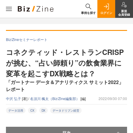
新規
事例を探す
ログイン
会員登録
Biz/Zineセミナーレポート
コネクティッド・レストランCRISP
が挑む、“占い師頼り”の飲食業界に
変革を起こすDX戦略とは？
「ガートナー データ＆アナリティクス サミット2022」
レポート
中沢 弘子
[著] /
名須川 楓太（Biz/Zine編集部）
[編]
2022/09/30 07:00
データ活用
CX
DX
データドリブン経営
目次