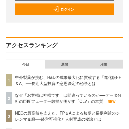
ログイン
アクセスランキング
今日
週間
月間
中外製薬が挑む、R&Dの成果最大化に貢献する「進化版FP
1
＆A」──長期大型投資の意思決定の秘訣とは
なぜ「お客様は神様です」は間違っているのか──データ分
2
析の巨匠フェーダー教授が明かす「CLV」の本質
NEW
NECの最高益を支えた、FP＆Aによる短期と長期利益のジ
3
レンマ克服──経営可視化と人材育成の秘訣とは