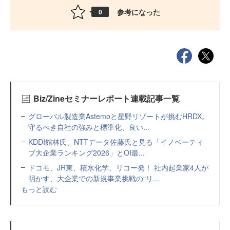
参考になった
0
Biz/Zineセミナーレポート連載記事一覧
グローバル製造業Astemoと星野リゾートが挑むHRDX。
守るべき自社の強みと標準化、良い...
KDDI館林氏、NTTデータ佐藤氏と見る「イノベーティ
ブ大企業ランキング2026」とOI最...
ドコモ、JR東、積水化学、リコー発！ 社内起業家4人が
明かす、大企業での新規事業挑戦の“リ...
もっと読む