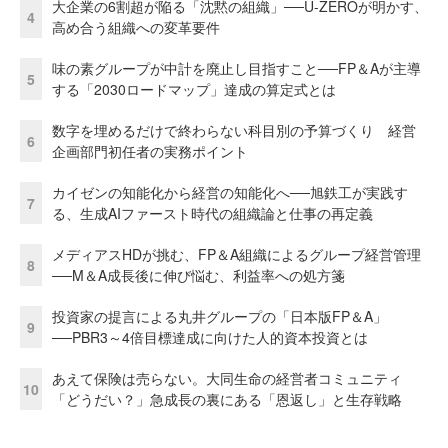
大企業の6割超が陥る「沈黙の組織」──U-ZEROが明かす、
4
高め合う組織への変革要件
味の素グループが中計を廃止し目指すこと──FP＆Aが主導
5
する「2030ロードマップ」達成の算定式とは
数字を埋めるだけで終わらない科目別の予算づくり 経営
6
企画部門初任者の実務ポイント
カイゼンの知能化から経営の知能化へ──旭鉄工が実践す
7
る、生成AIファースト時代の組織論と仕事の再定義
メディアスHDが挑む、FP＆A組織によるグループ経営管理
8
──M＆A成長後に伸び悩む、利益率への処方箋
投資家の提言による丸井グループの「日本版FP＆A」
9
──PBR3～4倍目標達成に向けた人的資本投資とは
あえて保険は売らない。大同生命の経営者コミュニティ
10
「どうだい？」急成長の裏にある「恩返し」と生存戦略