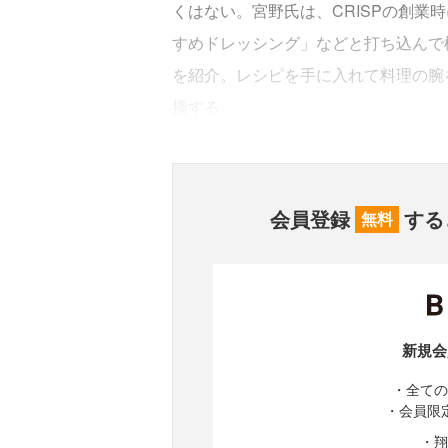
くはない。宮野氏は、CRISPの創業
すめドレッシング」などと打ち込んで
を紹介。レシピを手に入れて料理の腕
摘する。
会員登録
する
無料
新規会
・全ての
・会員限
・翔