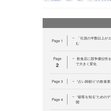
「社員の半数以上が
Page
1
む
Page
飲食店に競争優位性
2
で大きく変化
Page
3
“占い師頼り”の飲食
“顧客を知る”ための
Page
4
開