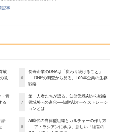
筆記事
貢献
長寿企業のDNAは「変わり続けること」
資の意
6
──DNPの調査から見る、100年企業の生存
戦略
学・青
第一人者たちが語る、知財業務AIから戦略
する
7
領域AIへの進化──知財AIオーケストレーシ
ョンとは
が語
AI時代の自律型組織とカルチャーの作り方
な
8
──アトラシアンに学ぶ、新しい「経営の