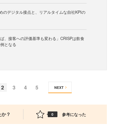
ためのデジタル接点と、リアルタイムな自社KPIの
ば、接客への評価基準も変わる」CRISPは飲食
事例となる
2
3
4
5
NEXT
たか？
参考になった
0