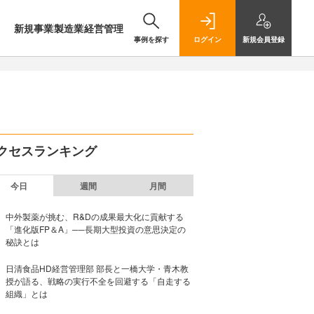
新規事業
製造業
経営管理
事例を探す
ログイン
新規
会員登録
クセスランキング
今日
週間
月間
中外製薬が挑む、R&Dの成果最大化に貢献する
「進化版FP＆A」──長期大型投資の意思決定の
秘訣とは
日清食品HD経営管理部 部長と一橋大学・青木教
授が語る、戦略の実行不全を回避する「自走する
組織」とは