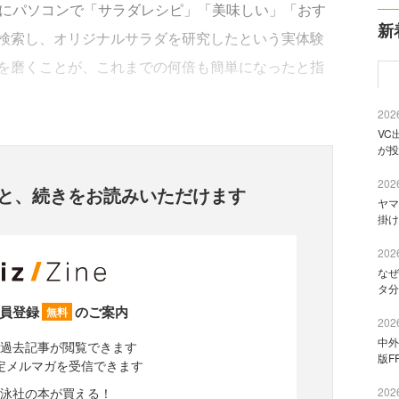
時にパソコンで「サラダレシピ」「美味しい」「おす
新
検索し、オリジナルサラダを研究したという実体験
を磨くことが、これまでの何倍も簡単になったと指
2026
VC
が投
2026
と、
続きをお読みいただけます
ヤマ
掛け
2026
なぜ
タ分
員登録
のご案内
無料
2026
中外
過去記事が閲覧できます
版F
定メルマガを受信できます
泳社の本が買える！
2026