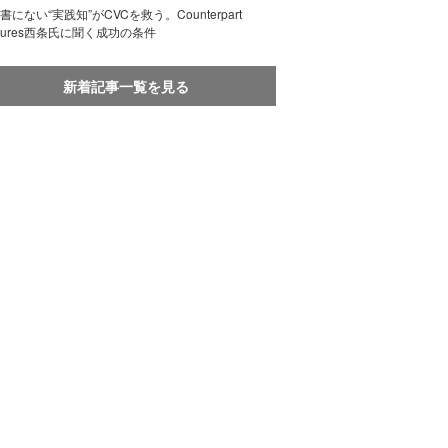
書にない“実践知”がCVCを救う。Counterpart
ntures西条氏に聞く成功の条件
新着記事一覧を見る