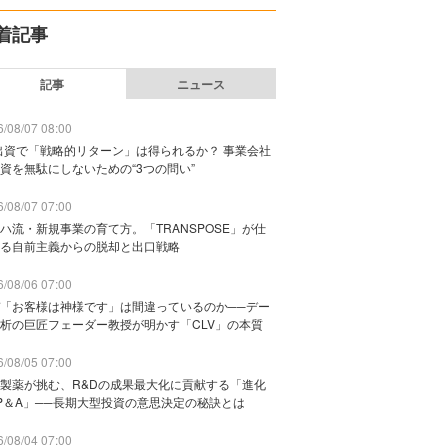
着記事
記事
ニュース
/08/07 08:00
出資で「戦略的リターン」は得られるか？ 事業会社
資を無駄にしないための“3つの問い”
/08/07 07:00
ハ流・新規事業の育て方。「TRANSPOSE」が仕
る自前主義からの脱却と出口戦略
/08/06 07:00
「お客様は神様です」は間違っているのか──デー
析の巨匠フェーダー教授が明かす「CLV」の本質
/08/05 07:00
製薬が挑む、R&Dの成果最大化に貢献する「進化
P＆A」──長期大型投資の意思決定の秘訣とは
/08/04 07:00