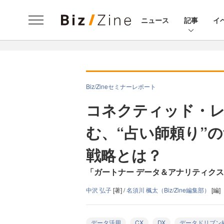
ニュース
記事
イ
Biz/Zineセミナーレポート
コネクティッド・レ
む、“占い師頼り”
戦略とは？
「ガートナー データ＆アナリティクス 
中沢 弘子
[著] /
名須川 楓太（Biz/Zine編集部）
[編]
データ活用
CX
DX
データドリブン