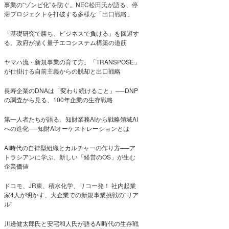
事業の“ゾンビ化”を防ぐ。NEC松田氏が語る、停
滞プロジェクトを打破する多様な「出口戦略」
「基礎研究で勝ち、ビジネスで負ける」を回避す
る。政府が描く量子エコシステム構築の道筋
ヤマハ流・新規事業の育て方。「TRANSPOSE」
が仕掛ける自前主義からの脱却と出口戦略
長寿企業のDNAは「変わり続けること」──DNP
の調査から見る、100年企業の生存戦略
第一人者たちが語る、知財業務AIから戦略領域AI
への進化──知財AIオーケストレーションとは
AI時代の自律型組織とカルチャーの作り方──ア
トラシアンに学ぶ、新しい「経営のOS」が生む
企業価値
ドコモ、JR東、積水化学、リコー発！ 社内起業
家4人が明かす、大企業での新規事業挑戦の“リア
ル”
川邊健太郎氏と安宅和人氏が語るAI時代の生存戦