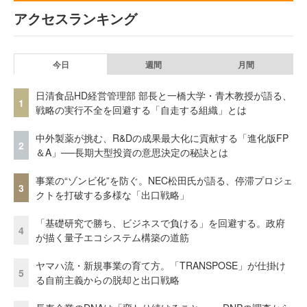
アクセスランキング
今日
週間
月間
日清食品HD経営管理部 部長と一橋大学・青木教授が語る、
1
戦略の実行不全を回避する「自走する組織」とは
中外製薬が挑む、R&Dの成果最大化に貢献する「進化版FP
2
＆A」──長期大型投資の意思決定の秘訣とは
事業の“ゾンビ化”を防ぐ。NEC松田氏が語る、停滞プロジェ
3
クトを打破する多様な「出口戦略」
「基礎研究で勝ち、ビジネスで負ける」を回避する。政府
4
が描く量子エコシステム構築の道筋
ヤマハ流・新規事業の育て方。「TRANSPOSE」が仕掛け
5
る自前主義からの脱却と出口戦略