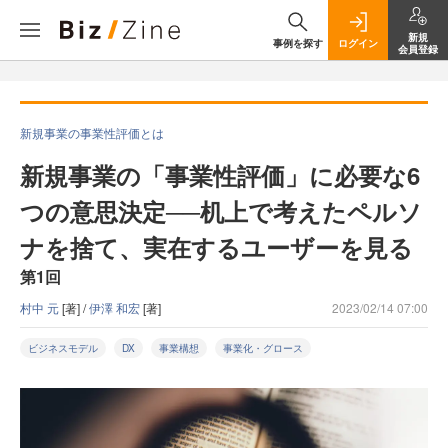
新規
事例を探す
ログイン
会員登録
新規事業の事業性評価とは
新規事業の「事業性評価」に必要な6
つの意思決定──机上で考えたペルソ
ナを捨て、実在するユーザーを見る
第1回
村中 元
[著] /
伊澤 和宏
[著]
2023/02/14 07:00
ビジネスモデル
DX
事業構想
事業化・グロース