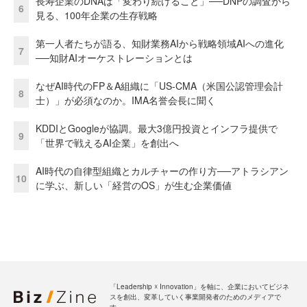
長寿企業のDNAは「変わり続けること」──DNPの調査から
6
見る、100年企業の生存戦略
第一人者たちが語る、知財業務AIから戦略領域AIへの進化
7
──知財AIオーケストレーションとは
なぜAI時代のFP＆A組織に「US-CMA（米国公認管理会計
8
士）」が必須なのか。IMA名誉会長に聞く
KDDIとGoogleが協調。最大3億円投資とインフラ提供で
9
「世界で戦えるAI企業」を創出へ
AI時代の自律型組織とカルチャーの作り方──アトラシアン
10
に学ぶ、新しい「経営のOS」が生む企業価値
「Leadership ☓ Innovation」を軸に、企業においてビジネ
スを創出、変革していく事業開発者のためのメディアで