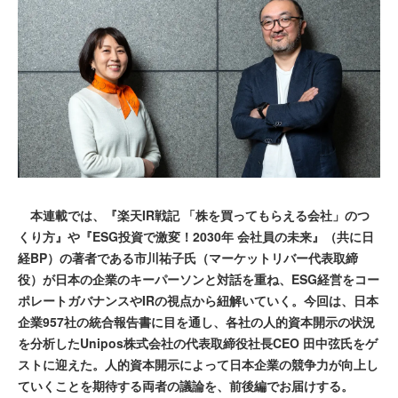
本連載では、『楽天IR戦記 「株を買ってもらえる会社」のつ
くり方』や『ESG投資で激変！2030年 会社員の未来』（共に日
経BP）の著者である市川祐子氏（マーケットリバー代表取締
役）が日本の企業のキーパーソンと対話を重ね、ESG経営をコー
ポレートガバナンスやIRの視点から紐解いていく。今回は、日本
企業957社の統合報告書に目を通し、各社の人的資本開示の状況
を分析したUnipos株式会社の代表取締役社長CEO 田中弦氏をゲ
ストに迎えた。人的資本開示によって日本企業の競争力が向上し
ていくことを期待する両者の議論を、前後編でお届けする。