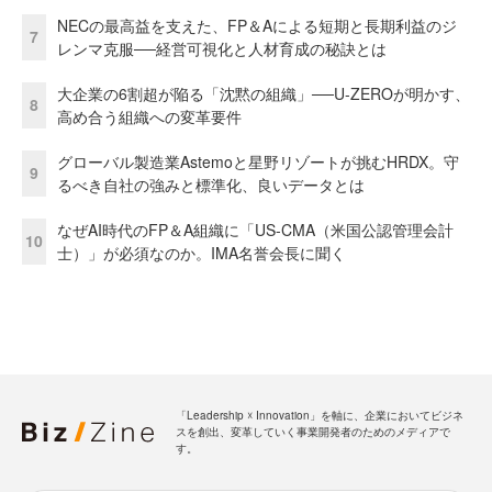
NECの最高益を支えた、FP＆Aによる短期と長期利益のジ
7
レンマ克服──経営可視化と人材育成の秘訣とは
大企業の6割超が陥る「沈黙の組織」──U-ZEROが明かす、
8
高め合う組織への変革要件
グローバル製造業Astemoと星野リゾートが挑むHRDX。守
9
るべき自社の強みと標準化、良いデータとは
なぜAI時代のFP＆A組織に「US-CMA（米国公認管理会計
10
士）」が必須なのか。IMA名誉会長に聞く
「Leadership ☓ Innovation」を軸に、企業においてビジネ
スを創出、変革していく事業開発者のためのメディアで
す。