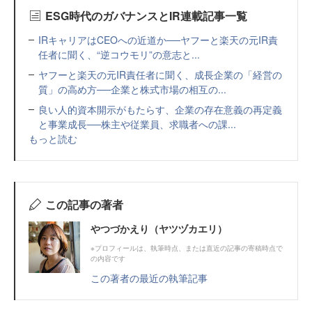
ESG時代のガバナンスとIR連載記事一覧
IRキャリアはCEOへの近道か──ヤフーと楽天の元IR責
任者に聞く、“逆コウモリ”の意志と...
ヤフーと楽天の元IR責任者に聞く、成長企業の「経営の
質」の高め方──企業と株式市場の相互の...
良い人的資本開示がもたらす、企業の存在意義の再定義
と事業成長──株主や従業員、求職者への課...
もっと読む
この記事の著者
やつづかえり（ヤツヅカエリ）
※プロフィールは、執筆時点、または直近の記事の寄稿時点で
の内容です
この著者の最近の執筆記事