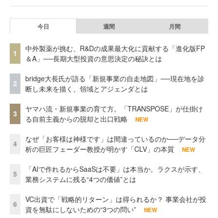
今日
週間
月間
中外製薬が挑む、R&Dの成果最大化に貢献する「進化版FP
1
＆A」──長期大型投資の意思決定の秘訣とは
bridge大長氏が語る「新規事業の自走地図」──現在地を診
2
断し未来を描く、領域とアジェンダとは
ヤマハ流・新規事業の育て方。「TRANSPOSE」が仕掛け
3
る自前主義からの脱却と出口戦略
NEW
なぜ「お客様は神様です」は間違っているのか──データ分
4
析の巨匠フェーダー教授が明かす「CLV」の本質
NEW
「AIで作れるからSaaSは不要」は本当か。ラクスが示す、
5
業務システムに残る“4つの価値”とは
VC出資で「戦略的リターン」は得られるか？ 事業会社が投
6
資を無駄にしないための“3つの問い”
NEW