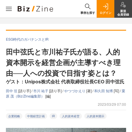
新規
事例を探す
ログイン
会員登録
ESG時代のガバナンスとIR
田中弦氏と市川祐子氏が語る、人的
資本開示を経営企画が主導すべき理
由──人への投資で目指す姿とは？
ゲスト：Unipos株式会社 代表取締役社長CEO 田中弦氏
田中 弦
[語り手] /
市川 祐子
[語り手] /
やつづかえり
[著] /
和久田 知博
[写] /
栗
原 茂（Biz/Zine編集部）
[編]
2023/03/29 07:00
企業戦略
中期経営計画
IR
人的資本経営
人的資本開示