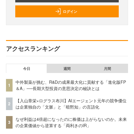
ログイン
アクセスランキング
今日
週間
月間
中外製薬が挑む、R&Dの成果最大化に貢献する「進化版FP
1
＆A」──長期大型投資の意思決定の秘訣とは
【入山章栄×ログラス布川】AIエージェント元年の競争優位
2
は企業独自の「文脈」と「暗黙知」の言語化
なぜ利益は4倍超になったのに株価は上がらないのか。未来
3
の企業価値から逆算する「両利きのIR」