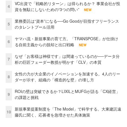
VC出資で「戦略的リターン」は得られるか？ 事業会社が投
4
資を無駄にしないための“3つの問い”
NEW
業務委託は“資本”になる──Go Goodが目指すフリーランス
5
のタレントプール活用
ヤマハ流・新規事業の育て方。「TRANSPOSE」が仕掛け
6
る自前主義からの脱却と出口戦略
NEW
なぜ「お客様は神様です」は間違っているのか──データ分
7
析の巨匠フェーダー教授が明かす「CLV」の本質
女性の力が大企業のイノベーションを加速する。4人のリー
8
ダーが示す、組織の「構造的な壁」の壊し方
ROIの壁は突破できるか？LIXILとMUFGが語る「CX経営」
9
の課題と挑戦
新規事業提案制度を「The Model」で科学する。大東建託遠
10
藤氏に聞く、応募者を急増させた具体施策