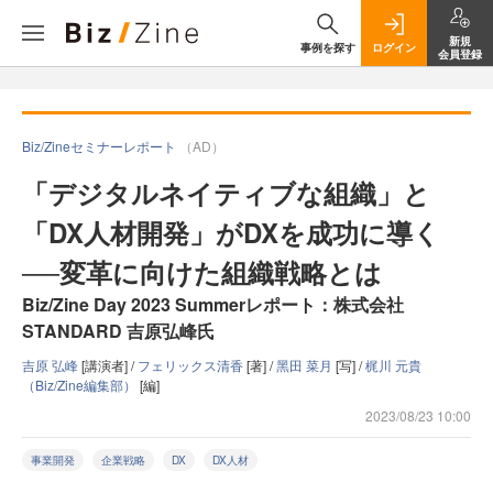
新規
事例を探す
ログイン
会員登録
Biz/Zineセミナーレポート
（AD）
「デジタルネイティブな組織」と
「DX人材開発」がDXを成功に導く
──変革に向けた組織戦略とは
Biz/Zine Day 2023 Summerレポート：株式会社
STANDARD 吉原弘峰氏
吉原 弘峰
[講演者] /
フェリックス清香
[著] /
黑田 菜月
[写] /
梶川 元貴
（Biz/Zine編集部）
[編]
2023/08/23 10:00
事業開発
企業戦略
DX
DX人材