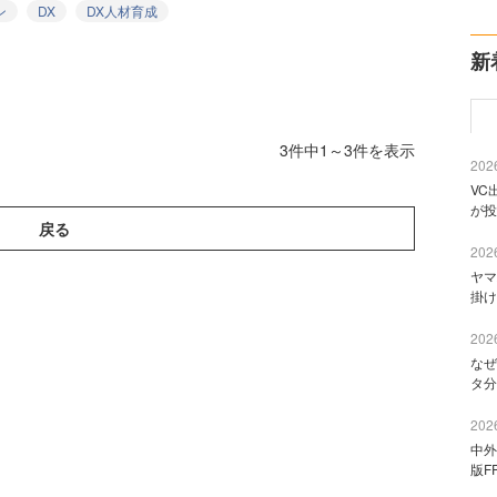
ン
DX
DX人材育成
新
3件中1～3件を表示
2026
VC
が投
戻る
2026
ヤマ
掛け
2026
なぜ
タ分
2026
中外
版F