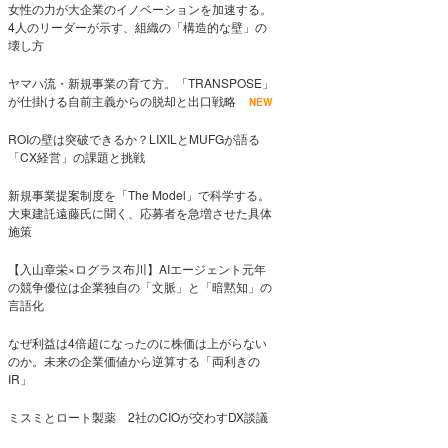
女性の力が大企業のイノベーションを加速する。
4人のリーダーが示す、組織の「構造的な壁」の
壊し方
ヤマハ流・新規事業の育て方。「TRANSPOSE」
が仕掛ける自前主義からの脱却と出口戦略
NEW
ROIの壁は突破できるか？LIXILとMUFGが語る
「CX経営」の課題と挑戦
新規事業提案制度を「The Model」で科学する。
大東建託遠藤氏に聞く、応募者を急増させた具体
施策
【入山章栄×ログラス布川】AIエージェント元年
の競争優位は企業独自の「文脈」と「暗黙知」の
言語化
なぜ利益は4倍超になったのに株価は上がらない
のか。未来の企業価値から逆算する「両利きの
IR」
ミスミとロート製薬 2社のCIOが交わすDX談議