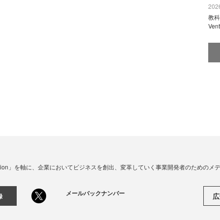
2026
教科
Ve
☓ Innovation」を軸に、企業においてビジネスを創出、変革していく事業開発者のための
メールバックナンバー
広
録