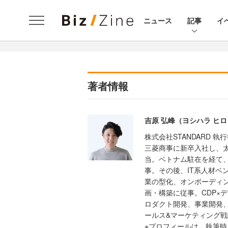
ニュース
記事
イ
著者情報
吉原 弘峰（ヨシハラ ヒ
株式会社STANDARD 
三菱商事に新卒入社し、
当。ベトナム駐在を経て
事。その後、IT系人材ベンチ
業の型化、オンボーディング
画・構築に従事。CDP×
ロダクト開発、事業開発、
ールス&マーケティング戦
※プロフィールは、執筆