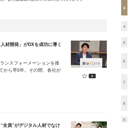
3
4
5
X人材開発」がDXを成功に導く
6
トランスフォーメーションを推
てから早5年。その間、各社が
0
7
8
9
“全員”がデジタル人材でなけ