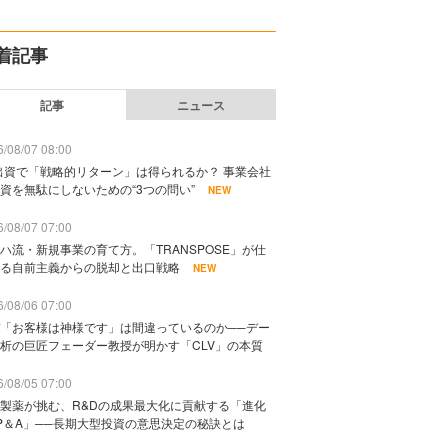
着記事
記事
ニュース
/08/07 08:00
出資で「戦略的リターン」は得られるか？ 事業会社
資を無駄にしないための“3つの問い”
NEW
/08/07 07:00
ハ流・新規事業の育て方。「TRANSPOSE」が仕
る自前主義からの脱却と出口戦略
NEW
/08/06 07:00
「お客様は神様です」は間違っているのか──デー
析の巨匠フェーダー教授が明かす「CLV」の本質
/08/05 07:00
製薬が挑む、R&Dの成果最大化に貢献する「進化
P＆A」──長期大型投資の意思決定の秘訣とは