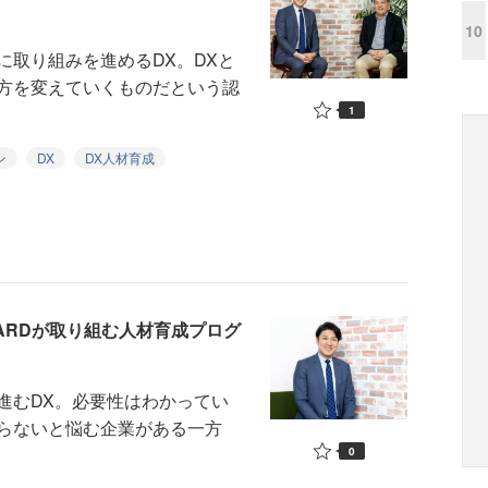
10
取り組みを進めるDX。DXと
方を変えていくものだという認
1
ン
DX
DX人材育成
DARDが取り組む人材育成プログ
むDX。必要性はわかってい
らないと悩む企業がある一方
0