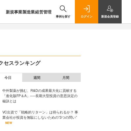
新規事業
製造業
経営管理
事例を探す
ログイン
新規
会員登録
クセスランキング
今日
週間
月間
中外製薬が挑む、R&Dの成果最大化に貢献する
「進化版FP＆A」──長期大型投資の意思決定の
秘訣とは
VC出資で「戦略的リターン」は得られるか？ 事
業会社が投資を無駄にしないための“3つの問い”
NEW