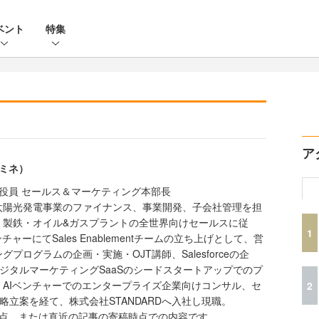
ベント
特集
ア
ロミネ）
執行役員 セールス＆マーケティング本部長
太陽光発電事業のファイナンス、事業開発、子会社管理を担
、製鉄・オイル&ガスプラントの全世界向けセールスに従
1
ャーにてSales Enablementチームの立ち上げとして、営
プログラムの企画・実施・OJT講師、Salesforceの企
デジタルマーケティングSaaSのシードスタートアップでのプ
AIベンチャーでのエンタープライズ企業向けコンサル、セ
2
略立案を経て、株式会社STANDARDへ入社し現職。
時点、または直近の記事の寄稿時点での内容です