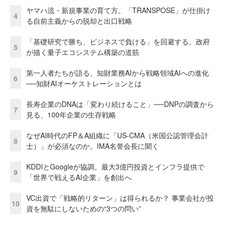
ヤマハ流・新規事業の育て方。「TRANSPOSE」が仕掛け
4
る自前主義からの脱却と出口戦略
「基礎研究で勝ち、ビジネスで負ける」を回避する。政府
5
が描く量子エコシステム構築の道筋
第一人者たちが語る、知財業務AIから戦略領域AIへの進化
6
──知財AIオーケストレーションとは
長寿企業のDNAは「変わり続けること」──DNPの調査から
7
見る、100年企業の生存戦略
なぜAI時代のFP＆A組織に「US-CMA（米国公認管理会計
8
士）」が必須なのか。IMA名誉会長に聞く
KDDIとGoogleが協調。最大3億円投資とインフラ提供で
9
「世界で戦えるAI企業」を創出へ
VC出資で「戦略的リターン」は得られるか？ 事業会社が投
10
資を無駄にしないための“3つの問い”