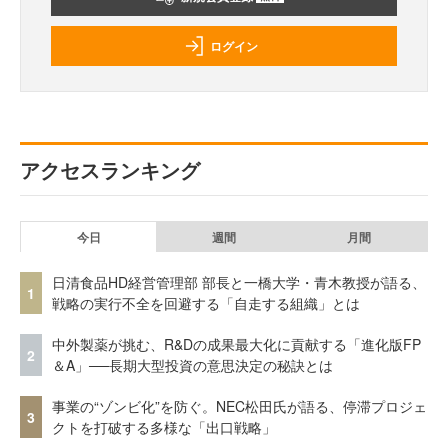
ログイン
アクセスランキング
今日
週間
月間
日清食品HD経営管理部 部長と一橋大学・青木教授が語る、
1
戦略の実行不全を回避する「自走する組織」とは
中外製薬が挑む、R&Dの成果最大化に貢献する「進化版FP
2
＆A」──長期大型投資の意思決定の秘訣とは
事業の“ゾンビ化”を防ぐ。NEC松田氏が語る、停滞プロジェ
3
クトを打破する多様な「出口戦略」