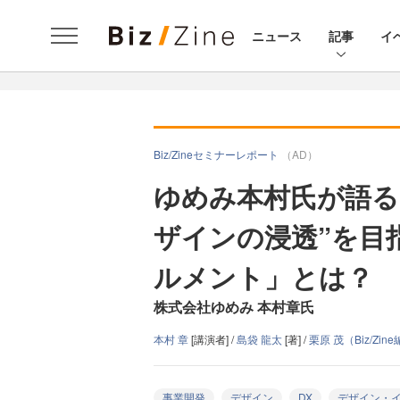
ニュース
記事
イ
Biz/Zineセミナーレポート
（AD）
ゆめみ本村氏が語る
ザインの浸透”を目
ルメント」とは？
株式会社ゆめみ 本村章氏
本村 章
[講演者] /
島袋 龍太
[著] /
栗原 茂（Biz/Zi
事業開発
デザイン
DX
デザイン・