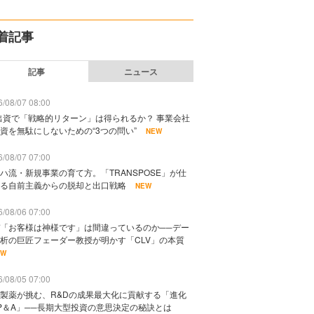
着記事
記事
ニュース
/08/07 08:00
出資で「戦略的リターン」は得られるか？ 事業会社
資を無駄にしないための“3つの問い”
NEW
/08/07 07:00
ハ流・新規事業の育て方。「TRANSPOSE」が仕
る自前主義からの脱却と出口戦略
NEW
/08/06 07:00
「お客様は神様です」は間違っているのか──デー
析の巨匠フェーダー教授が明かす「CLV」の本質
EW
/08/05 07:00
製薬が挑む、R&Dの成果最大化に貢献する「進化
P＆A」──長期大型投資の意思決定の秘訣とは