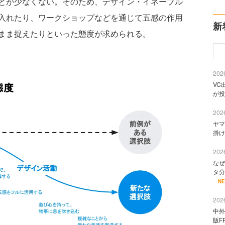
とが少なくない。そのため、デザイン・イネーブル
入れたり、ワークショップなどを通じて五感の作用
新
まま捉えたりといった態度が求められる。
2026
VC
が投
2026
ヤマ
掛け
2026
なぜ
タ分
N
2026
中外
版F