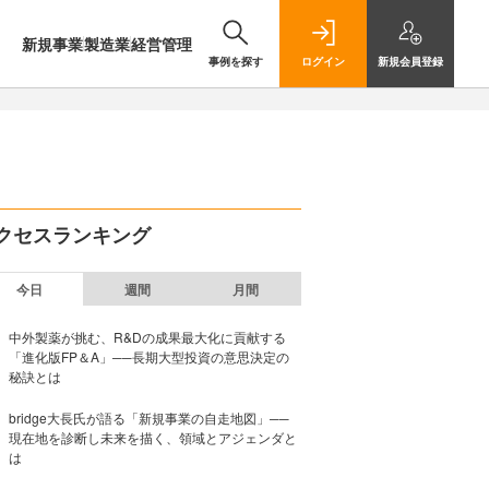
新規事業
製造業
経営管理
事例を探す
ログイン
新規
会員登録
クセスランキング
今日
週間
月間
中外製薬が挑む、R&Dの成果最大化に貢献する
「進化版FP＆A」──長期大型投資の意思決定の
秘訣とは
bridge大長氏が語る「新規事業の自走地図」──
現在地を診断し未来を描く、領域とアジェンダと
は