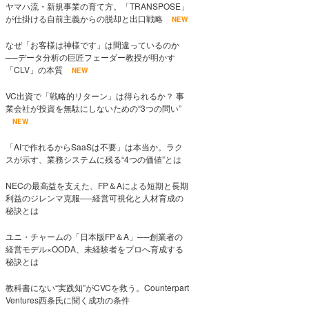
ヤマハ流・新規事業の育て方。「TRANSPOSE」
が仕掛ける自前主義からの脱却と出口戦略
NEW
なぜ「お客様は神様です」は間違っているのか
──データ分析の巨匠フェーダー教授が明かす
「CLV」の本質
NEW
VC出資で「戦略的リターン」は得られるか？ 事
業会社が投資を無駄にしないための“3つの問い”
NEW
「AIで作れるからSaaSは不要」は本当か。ラク
スが示す、業務システムに残る“4つの価値”とは
NECの最高益を支えた、FP＆Aによる短期と長期
利益のジレンマ克服──経営可視化と人材育成の
秘訣とは
ユニ・チャームの「日本版FP＆A」──創業者の
経営モデル×OODA、未経験者をプロへ育成する
秘訣とは
教科書にない“実践知”がCVCを救う。Counterpart
Ventures西条氏に聞く成功の条件