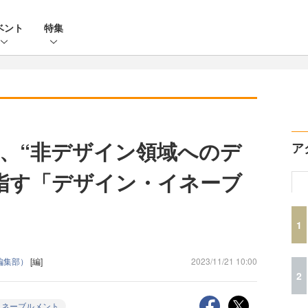
ベント
特集
、“非デザイン領域へのデ
ア
指す「デザイン・イネーブ
1
ne編集部）
[編]
2023/11/21 10:00
2
イネーブルメント