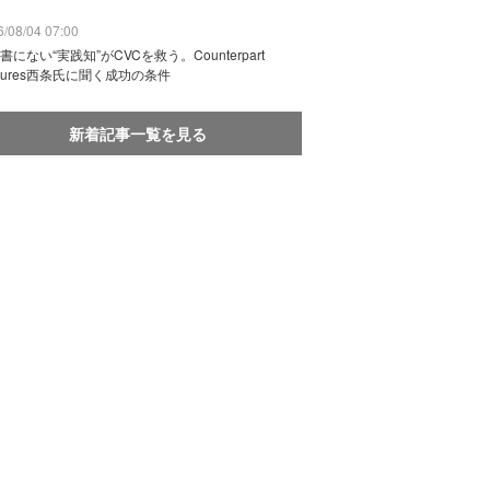
/08/04 07:00
書にない“実践知”がCVCを救う。Counterpart
ntures西条氏に聞く成功の条件
新着記事一覧を見る