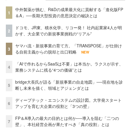
中外製薬が挑む、R&Dの成果最大化に貢献する「進化版FP
1
＆A」──長期大型投資の意思決定の秘訣とは
ドコモ、JR東、積水化学、リコー発！ 社内起業家4人が明
2
かす、大企業での新規事業挑戦の“リアル”
ヤマハ流・新規事業の育て方。「TRANSPOSE」が仕掛け
3
る自前主義からの脱却と出口戦略
NEW
「AIで作れるからSaaSは不要」は本当か。ラクスが示す、
4
業務システムに残る“4つの価値”とは
bridge大長氏が語る「新規事業の自走地図」──現在地を診
5
断し未来を描く、領域とアジェンダとは
ディープテック・エコシステムの設計図。大学発スタート
6
アップを育む大企業の役割と「3つの壁」
FP＆A導入の最大の目的とは何か──導入を阻む「二つの
7
壁」、本社経営企画が果たすべき「真の役割」とは