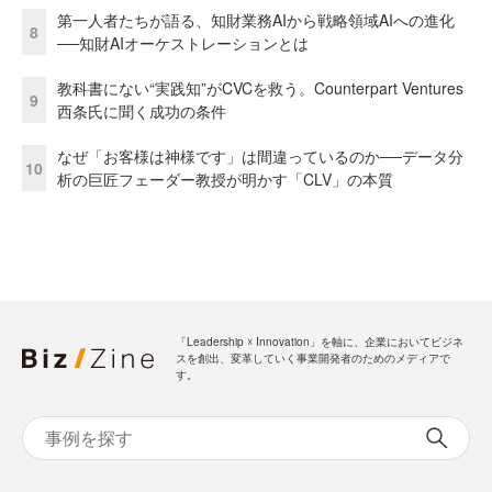
第一人者たちが語る、知財業務AIから戦略領域AIへの進化
8
──知財AIオーケストレーションとは
教科書にない“実践知”がCVCを救う。Counterpart Ventures
9
西条氏に聞く成功の条件
なぜ「お客様は神様です」は間違っているのか──データ分
10
析の巨匠フェーダー教授が明かす「CLV」の本質
「Leadership ☓ Innovation」を軸に、企業においてビジネ
スを創出、変革していく事業開発者のためのメディアで
す。