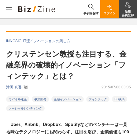
新規
事例を探す
ログイン
会員登録
INNOSIGHT流イノベーションの興し方
クリステンセン教授も注目する、金
融業界の破壊的イノベーション「フ
ィンテック」とは？
津田 真吾
[著]
2015/07/03 00:05
モバイル送金
事業開発
金融イノベーション
フィンテック
EC決済
ソーシャルレンティング
Uber、Airbnb、Dropbox、Spotifyなどのベンチャーは一見
地味なテクノロジーにも関わらず、注目を浴び、企業価値も100