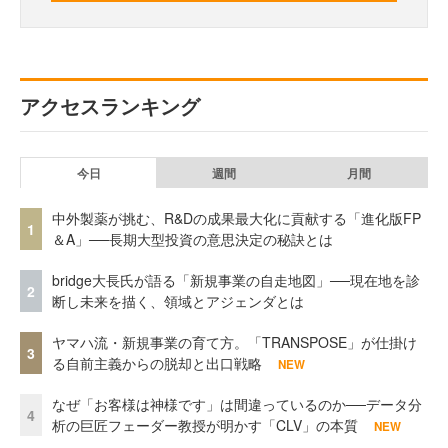
アクセスランキング
今日
週間
月間
中外製薬が挑む、R&Dの成果最大化に貢献する「進化版FP
1
＆A」──長期大型投資の意思決定の秘訣とは
bridge大長氏が語る「新規事業の自走地図」──現在地を診
2
断し未来を描く、領域とアジェンダとは
ヤマハ流・新規事業の育て方。「TRANSPOSE」が仕掛け
3
る自前主義からの脱却と出口戦略
NEW
なぜ「お客様は神様です」は間違っているのか──データ分
4
析の巨匠フェーダー教授が明かす「CLV」の本質
NEW