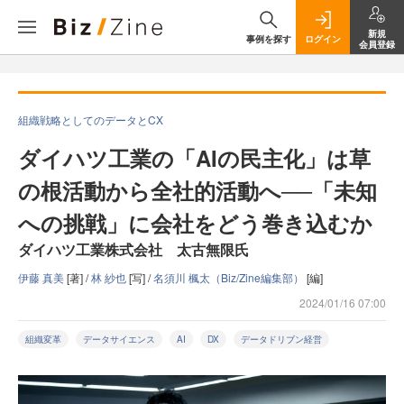
新規
事例を探す
ログイン
会員登録
組織戦略としてのデータとCX
ダイハツ工業の「AIの民主化」は草
の根活動から全社的活動へ──「未知
への挑戦」に会社をどう巻き込むか
ダイハツ工業株式会社 太古無限氏
伊藤 真美
[著] /
林 紗也
[写] /
名須川 楓太（Biz/Zine編集部）
[編]
2024/01/16 07:00
組織変革
データサイエンス
AI
DX
データドリブン経営