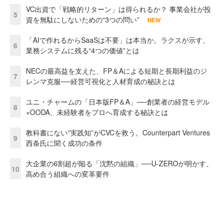
VC出資で「戦略的リターン」は得られるか？ 事業会社が投
5
資を無駄にしないための“3つの問い”
NEW
「AIで作れるからSaaSは不要」は本当か。ラクスが示す、
6
業務システムに残る“4つの価値”とは
NECの最高益を支えた、FP＆Aによる短期と長期利益のジ
7
レンマ克服──経営可視化と人材育成の秘訣とは
ユニ・チャームの「日本版FP＆A」──創業者の経営モデル
8
×OODA、未経験者をプロへ育成する秘訣とは
教科書にない“実践知”がCVCを救う。Counterpart Ventures
9
西条氏に聞く成功の条件
大企業の6割超が陥る「沈黙の組織」──U-ZEROが明かす、
10
高め合う組織への変革要件