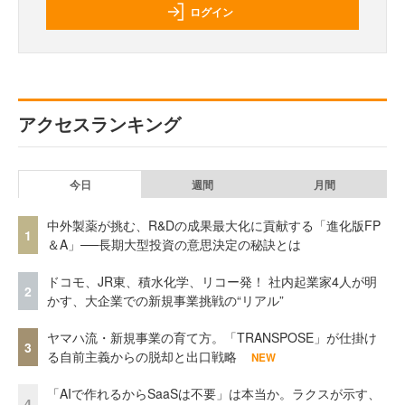
ログイン
アクセスランキング
今日
週間
月間
中外製薬が挑む、R&Dの成果最大化に貢献する「進化版FP
1
＆A」──長期大型投資の意思決定の秘訣とは
ドコモ、JR東、積水化学、リコー発！ 社内起業家4人が明
2
かす、大企業での新規事業挑戦の“リアル”
ヤマハ流・新規事業の育て方。「TRANSPOSE」が仕掛け
3
る自前主義からの脱却と出口戦略
NEW
「AIで作れるからSaaSは不要」は本当か。ラクスが示す、
4