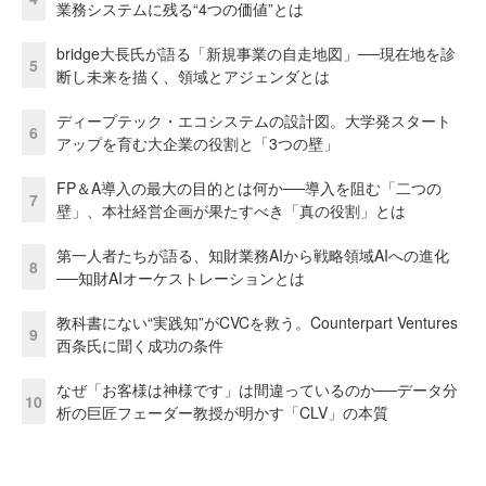
業務システムに残る“4つの価値”とは
bridge大長氏が語る「新規事業の自走地図」──現在地を診
5
断し未来を描く、領域とアジェンダとは
ディープテック・エコシステムの設計図。大学発スタート
6
アップを育む大企業の役割と「3つの壁」
FP＆A導入の最大の目的とは何か──導入を阻む「二つの
7
壁」、本社経営企画が果たすべき「真の役割」とは
第一人者たちが語る、知財業務AIから戦略領域AIへの進化
8
──知財AIオーケストレーションとは
教科書にない“実践知”がCVCを救う。Counterpart Ventures
9
西条氏に聞く成功の条件
なぜ「お客様は神様です」は間違っているのか──データ分
10
析の巨匠フェーダー教授が明かす「CLV」の本質