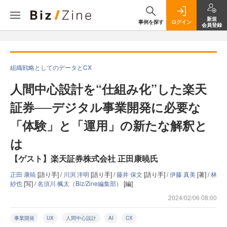
新規
事例を探す
ログイン
会員登録
組織戦略としてのデータとCX
人間中心設計を“仕組み化”した楽天
証券──デジタル事業開発に必要な
「体験」と「運用」の新たな解釈と
は
【ゲスト】楽天証券株式会社 正田康暁氏
正田 康暁
[語り手] /
川渕 洋明
[語り手] /
藤井 保文
[語り手] /
伊藤 真美
[著] /
林
紗也
[写] /
名須川 楓太（Biz/Zine編集部）
[編]
2024/02/06 08:00
事業開発
UX
人間中心設計
AI
CX