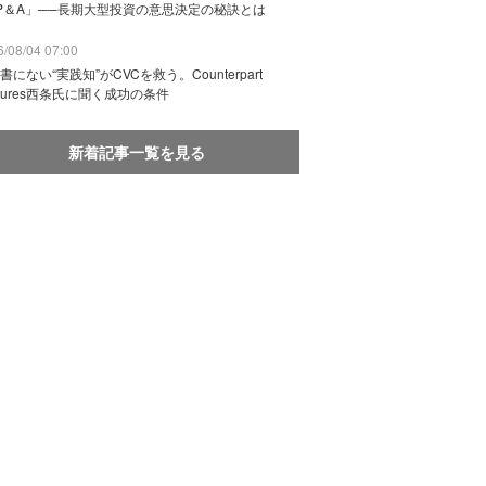
P＆A」──長期大型投資の意思決定の秘訣とは
/08/04 07:00
書にない“実践知”がCVCを救う。Counterpart
ntures西条氏に聞く成功の条件
新着記事一覧を見る