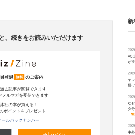
新
と、
続きをお読みいただけます
2026
VC
が投
2026
員登録
のご案内
無料
ヤマ
掛け
過去記事が閲覧できます
定メルマガを受信できます
2026
なぜ
泳社の本が買える！
タ分
分のポイントをプレゼント
N
メールバックナンバー
2026
中外
ログイン