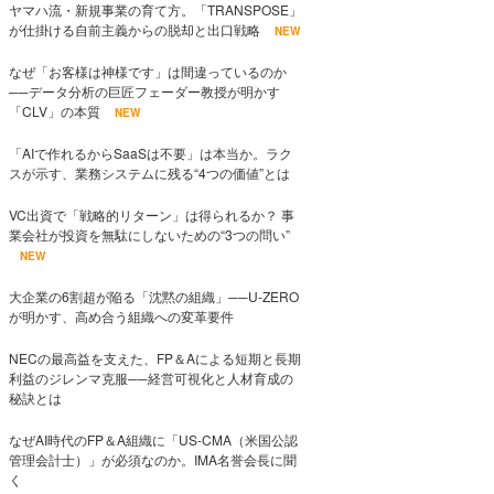
ヤマハ流・新規事業の育て方。「TRANSPOSE」
が仕掛ける自前主義からの脱却と出口戦略
NEW
なぜ「お客様は神様です」は間違っているのか
──データ分析の巨匠フェーダー教授が明かす
「CLV」の本質
NEW
「AIで作れるからSaaSは不要」は本当か。ラク
スが示す、業務システムに残る“4つの価値”とは
VC出資で「戦略的リターン」は得られるか？ 事
業会社が投資を無駄にしないための“3つの問い”
NEW
大企業の6割超が陥る「沈黙の組織」──U-ZERO
が明かす、高め合う組織への変革要件
NECの最高益を支えた、FP＆Aによる短期と長期
利益のジレンマ克服──経営可視化と人材育成の
秘訣とは
なぜAI時代のFP＆A組織に「US-CMA（米国公認
管理会計士）」が必須なのか。IMA名誉会長に聞
く