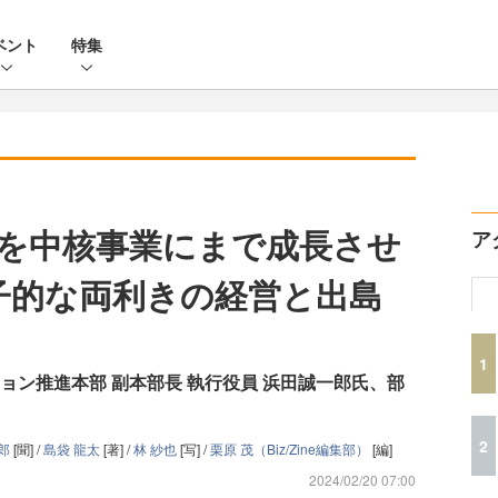
ベント
特集
を中核事業にまで成長させ
ア
子的な両利きの経営と出島
1
ョン推進本部 副本部長 執行役員 浜田誠一郎氏、部
2
二郎
[聞] /
島袋 龍太
[著] /
林 紗也
[写] /
栗原 茂（Biz/Zine編集部）
[編]
2024/02/20 07:00