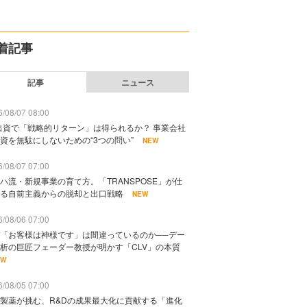
着記事
記事
ニュース
/08/07 08:00
出資で「戦略的リターン」は得られるか？ 事業会社
資を無駄にしないための“3つの問い”
NEW
/08/07 07:00
ハ流・新規事業の育て方。「TRANSPOSE」が仕
る自前主義からの脱却と出口戦略
NEW
/08/06 07:00
「お客様は神様です」は間違っているのか──デー
析の巨匠フェーダー教授が明かす「CLV」の本質
EW
/08/05 07:00
製薬が挑む、R&Dの成果最大化に貢献する「進化