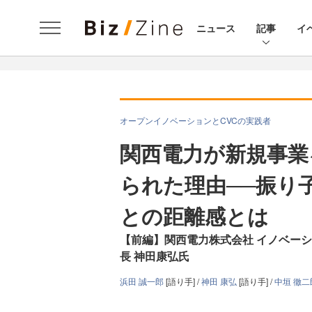
ニュース
記事
イ
オープンイノベーションとCVCの実践者
関西電力が新規事業
られた理由──振り
との距離感とは
【前編】関西電力株式会社 イノベーシ
長 神田康弘氏
浜田 誠一郎
[語り手] /
神田 康弘
[語り手] /
中垣 徹