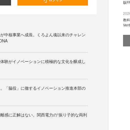
版F
2026
教科
Ve
業が中核事業へ成長。くろよん魂以来のチャレン
DNA
功体験がイノベーションに積極的な文化を醸成し
門。「脇役」に徹するイノベーション推進本部の
離感に正解はない。関西電力の“振り子的な両利