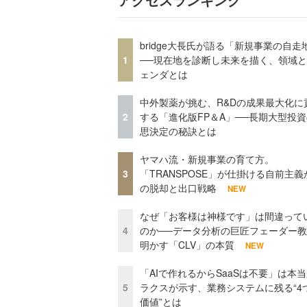
bridge大長氏が語る「新規事業の自走
1
──現在地を診断し未来を描く、領域
ェンダとは
中外製薬が挑む、R&Dの成果最大化に
2
する「進化版FP＆A」──長期大型投
思決定の秘訣とは
ヤマハ流・新規事業の育て方。
3
「TRANSPOSE」が仕掛ける自前主義
の脱却と出口戦略
NEW
なぜ「お客様は神様です」は間違って
4
のか──データ分析の巨匠フェーダー
明かす「CLV」の本質
NEW
「AIで作れるからSaaSは不要」は本
5
ラクスが示す、業務システムに残る“4
価値”とは