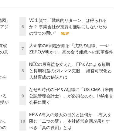
地図」
VC出資で「戦略的リターン」は得られる
とアジ
6
か？ 事業会社が投資を無駄にしないため
の“3つの問い”
NEW
貢献
大企業の6割超が陥る「沈黙の組織」──U-
7
資の意
ZEROが明かす、高め合う組織への変革要件
NECの最高益を支えた、FP＆Aによる短期
8
と長期利益のジレンマ克服──経営可視化と
から
人材育成の秘訣とは
なぜAI時代のFP＆A組織に「US-CMA（米国
いる
9
公認管理会計士）」が必須なのか。IMA名誉
教授が
会長に聞く
FP＆A導入の最大の目的とは何か──導入を
当か。
10
阻む「二つの壁」、本社経営企画が果たす
つの
べき「真の役割」とは