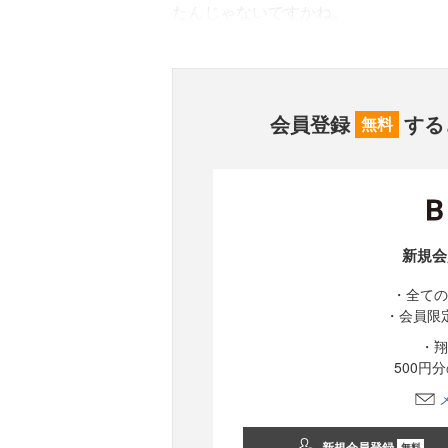
たんじゃないですかね。
会員登録
する
無料
新規会
・全ての
・会員限
・翔
500円
新規会員登録
無料