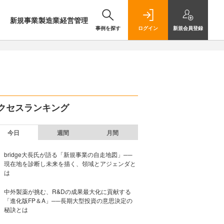
新規事業
製造業
経営管理
事例を探す
ログイン
新規
会員登録
クセスランキング
今日
週間
月間
bridge大長氏が語る「新規事業の自走地図」──
現在地を診断し未来を描く、領域とアジェンダと
は
中外製薬が挑む、R&Dの成果最大化に貢献する
「進化版FP＆A」──長期大型投資の意思決定の
秘訣とは