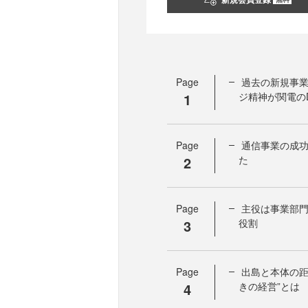
Page
過去の新規事
1
ジ精神が関電の
Page
通信事業の成
2
た
Page
主役は事業部
3
役割
Page
出島と本体の距
4
きの経営”とは