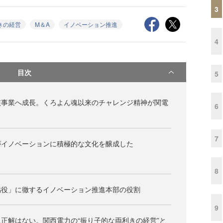
3
きの経営
M＆A
イノベーション推進
4
目次
5
核事業へ成長。くろよん魂以来のチャレンジ精神が関電
6
7
がイノベーションに積極的な文化を醸成した
8
脇役」に徹するイノベーション推進本部の役割
9
正解はない。関西電力の“振り子的な両利きの経営”と