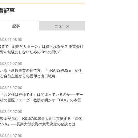
着記事
記事
ニュース
/08/07 08:00
出資で「戦略的リターン」は得られるか？ 事業会社
資を無駄にしないための“3つの問い”
/08/07 07:00
ハ流・新規事業の育て方。「TRANSPOSE」が仕
る自前主義からの脱却と出口戦略
/08/06 07:00
「お客様は神様です」は間違っているのか──デー
析の巨匠フェーダー教授が明かす「CLV」の本質
/08/05 07:00
製薬が挑む、R&Dの成果最大化に貢献する「進化
P＆A」──長期大型投資の意思決定の秘訣とは
/08/04 07:00