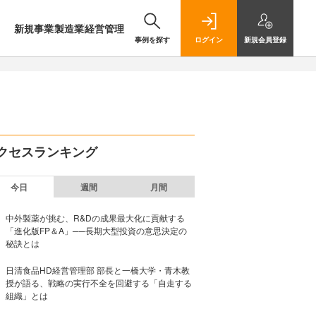
新規事業
製造業
経営管理
事例を探す
ログイン
新規
会員登録
クセスランキング
今日
週間
月間
中外製薬が挑む、R&Dの成果最大化に貢献する
「進化版FP＆A」──長期大型投資の意思決定の
秘訣とは
日清食品HD経営管理部 部長と一橋大学・青木教
授が語る、戦略の実行不全を回避する「自走する
組織」とは