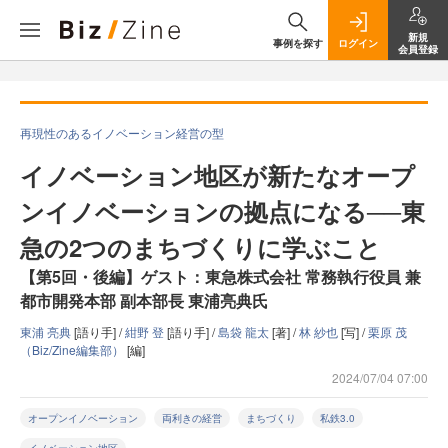
新規
事例を探す
ログイン
会員登録
再現性のあるイノベーション経営の型
イノベーション地区が新たなオープ
ンイノベーションの拠点になる──東
急の2つのまちづくりに学ぶこと
【第5回・後編】ゲスト：東急株式会社 常務執行役員 兼
都市開発本部 副本部長 東浦亮典氏
東浦 亮典
[語り手] /
紺野 登
[語り手] /
島袋 龍太
[著] /
林 紗也
[写] /
栗原 茂
（Biz/Zine編集部）
[編]
2024/07/04 07:00
オープンイノベーション
両利きの経営
まちづくり
私鉄3.0