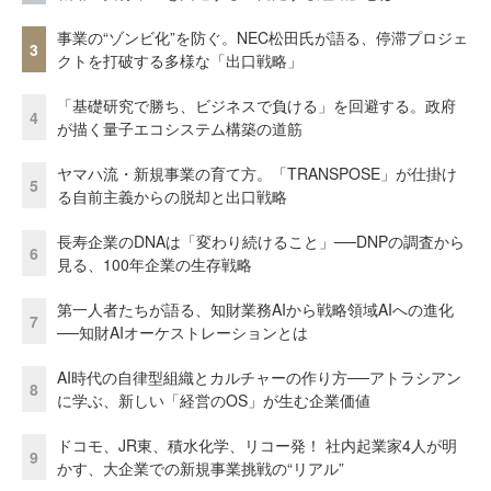
事業の“ゾンビ化”を防ぐ。NEC松田氏が語る、停滞プロジェ
3
クトを打破する多様な「出口戦略」
「基礎研究で勝ち、ビジネスで負ける」を回避する。政府
4
が描く量子エコシステム構築の道筋
ヤマハ流・新規事業の育て方。「TRANSPOSE」が仕掛け
5
る自前主義からの脱却と出口戦略
長寿企業のDNAは「変わり続けること」──DNPの調査から
6
見る、100年企業の生存戦略
第一人者たちが語る、知財業務AIから戦略領域AIへの進化
7
──知財AIオーケストレーションとは
AI時代の自律型組織とカルチャーの作り方──アトラシアン
8
に学ぶ、新しい「経営のOS」が生む企業価値
ドコモ、JR東、積水化学、リコー発！ 社内起業家4人が明
9
かす、大企業での新規事業挑戦の“リアル”