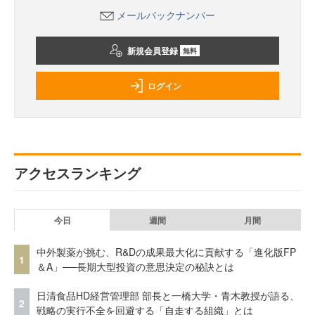
メールバックナンバー
新規会員登録
無料
ログイン
アクセスランキング
今日
週間
月間
中外製薬が挑む、R&Dの成果最大化に貢献する「進化版FP
1
＆A」──長期大型投資の意思決定の秘訣とは
日清食品HD経営管理部 部長と一橋大学・青木教授が語る、
2
戦略の実行不全を回避する「自走する組織」とは