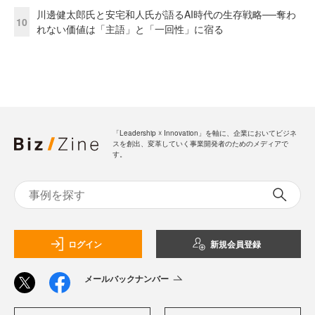
川邊健太郎氏と安宅和人氏が語るAI時代の生存戦略──奪わ
10
れない価値は「主語」と「一回性」に宿る
「Leadership ☓ Innovation」を軸に、企業においてビジネ
スを創出、変革していく事業開発者のためのメディアで
す。
ログイン
新規会員登録
メールバックナンバー