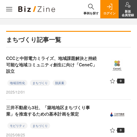
新規
事例を探す
ログイン
会員登録
まちづくり記事一覧
CCCと中部電力ミライズ、地域課題解決と持続
可能な地域コミュニティ創生に向け「CeneC」
設立
0
地域活性化
まちづくり
脱炭素
2025/12/01
三井不動産ら3社、「築地地区まちづくり事
業」を推進するための基本計画を策定
モビリティ
まちづくり
0
2025/08/25