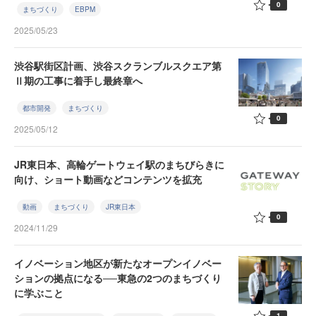
0
まちづくり
EBPM
2025/05/23
渋谷駅街区計画、渋谷スクランブルスクエア第
Ⅱ期の工事に着手し最終章へ
都市開発
まちづくり
0
2025/05/12
JR東日本、高輪ゲートウェイ駅のまちびらきに
向け、ショート動画などコンテンツを拡充
動画
まちづくり
JR東日本
0
2024/11/29
イノベーション地区が新たなオープンイノベー
ションの拠点になる──東急の2つのまちづくり
に学ぶこと
1