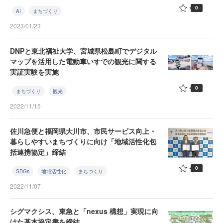
0
AI
まちづくり
2023/01/23
DNPと東北福祉大学、宮城県松島町でデジタル
マップを活用した電動車いすでの観光に関する
実証実験を実施
0
まちづくり
観光
2022/11/15
佐川急便と福岡県大川市、市民サービス向上・
暮らしやすいまちづくりに向け「地域活性化包
括連携協定」締結
0
SDGs
地域活性化
まちづくり
2022/11/07
シグマクシス、東急と「nexus 構想」実現に向
けた基本協定書を締結