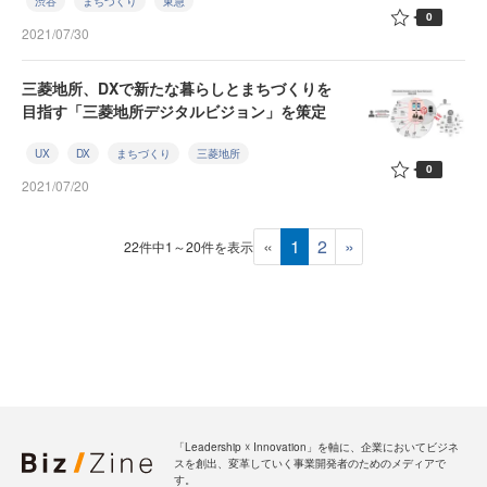
渋谷
まちづくり
東急
0
2021/07/30
三菱地所、DXで新たな暮らしとまちづくりを
目指す「三菱地所デジタルビジョン」を策定
UX
DX
まちづくり
三菱地所
0
2021/07/20
«
1
2
»
22件中1～20件を表示
「Leadership ☓ Innovation」を軸に、企業においてビジネ
スを創出、変革していく事業開発者のためのメディアで
す。