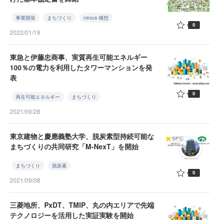
事業開発
まちづくり
nexus 構想
0
2022/01/19
東急と伊藤忠商事、実質再生可能エネルギー
100％の電力を利用したタワーマンションを発
表
0
再生可能エネルギー
まちづくり
2021/09/28
東京建物と慶應義塾大学、脱炭素型持続可能な
まちづくりの共同研究「M-NexT」を開始
まちづくり
脱炭素
0
2021/09/08
三菱地所、PxDT、TMIP、丸の内エリアで先端
テクノロジーを活用した実証実験を開始