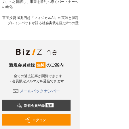
力」へと翻訳し、事業を勝利へ導くパートナーへ
の進化
官民投資10兆円超「フィジカルAI」の実装と課題
──ブレインパッドが語る社会実装を阻む3つの壁
新規会員登録
のご案内
無料
・全ての過去記事が閲覧できます
・会員限定メルマガを受信できます
メールバックナンバー
新規会員登録
無料
ログイン