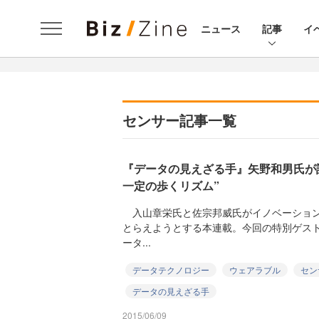
ニュース
記事
イ
センサー記事一覧
『データの見えざる手』矢野和男氏が
一定の歩くリズム”
入山章栄氏と佐宗邦威氏がイノベーション
とらえようとする本連載。今回の特別ゲス
ータ...
データテクノロジー
ウェアラブル
セン
データの見えざる手
2015/06/09