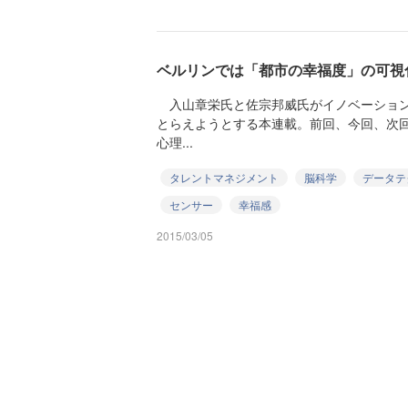
ベルリンでは「都市の幸福度」の可視
入山章栄氏と佐宗邦威氏がイノベーション
とらえようとする本連載。前回、今回、次
心理...
タレントマネジメント
脳科学
データテ
センサー
幸福感
2015/03/05