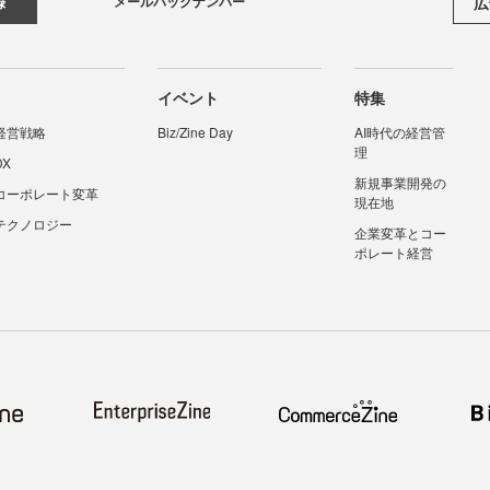
広
録
イベント
特集
経営戦略
Biz/Zine Day
AI時代の経営管
理
DX
新規事業開発の
コーポレート変革
現在地
テクノロジー
企業変革とコー
ポレート経営