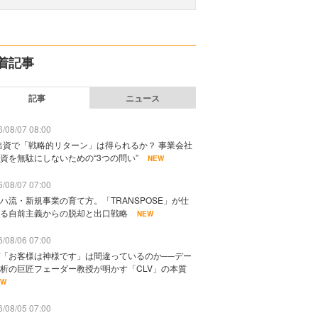
着記事
記事
ニュース
/08/07 08:00
出資で「戦略的リターン」は得られるか？ 事業会社
資を無駄にしないための“3つの問い”
NEW
/08/07 07:00
ハ流・新規事業の育て方。「TRANSPOSE」が仕
る自前主義からの脱却と出口戦略
NEW
/08/06 07:00
「お客様は神様です」は間違っているのか──デー
析の巨匠フェーダー教授が明かす「CLV」の本質
EW
/08/05 07:00