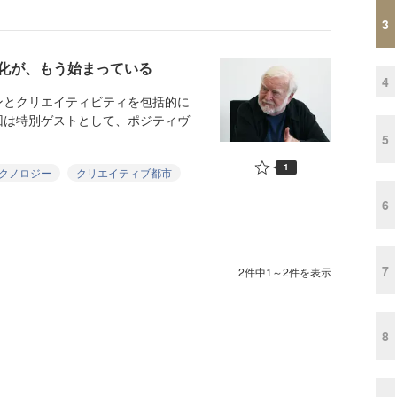
3
化が、もう始まっている
4
とクリエイティビティを包括的に
回は特別ゲストとして、ポジティヴ
5
1
クノロジー
クリエイティブ都市
6
7
2件中1～2件を表示
8