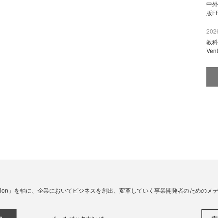
中外
版F
2026
教科
Ve
☓ Innovation」を軸に、企業においてビジネスを創出、変革していく事業開発者のための
メールバックナンバー