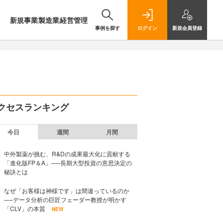
新規事業
製造業
経営管理
事例を探す
ログイン
新規
会員登録
クセスランキング
今日
週間
月間
中外製薬が挑む、R&Dの成果最大化に貢献する
「進化版FP＆A」──長期大型投資の意思決定の
秘訣とは
なぜ「お客様は神様です」は間違っているのか
──データ分析の巨匠フェーダー教授が明かす
「CLV」の本質
NEW