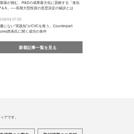
製薬が挑む、R&Dの成果最大化に貢献する「進化
P＆A」──長期大型投資の意思決定の秘訣とは
/08/04 07:00
書にない“実践知”がCVCを救う。Counterpart
ntures西条氏に聞く成功の条件
新着記事一覧を見る
メディアです。