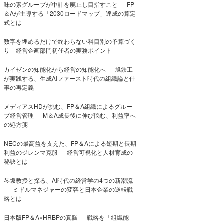
味の素グループが中計を廃止し目指すこと──FP
＆Aが主導する「2030ロードマップ」達成の算定
式とは
数字を埋めるだけで終わらない科目別の予算づく
り 経営企画部門初任者の実務ポイント
カイゼンの知能化から経営の知能化へ──旭鉄工
が実践する、生成AIファースト時代の組織論と仕
事の再定義
メディアスHDが挑む、FP＆A組織によるグルー
プ経営管理──M＆A成長後に伸び悩む、利益率へ
の処方箋
NECの最高益を支えた、FP＆Aによる短期と長期
利益のジレンマ克服──経営可視化と人材育成の
秘訣とは
琴坂教授と探る、AI時代の経営学の4つの新潮流
──ミドルマネジャーの変容と日本企業の逆転戦
略とは
日本版FP＆A×HRBPの真髄──戦略を「組織能