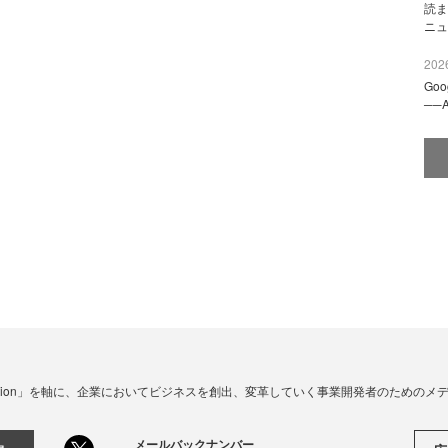
読ま
ニュ
2026
Go
──
☓ Innovation」を軸に、企業においてビジネスを創出、変革していく事業開発者のための
メールバックナンバー