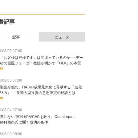
着記事
記事
ニュース
/08/06 07:00
「お客様は神様です」は間違っているのか──デー
析の巨匠フェーダー教授が明かす「CLV」の本質
EW
/08/05 07:00
製薬が挑む、R&Dの成果最大化に貢献する「進化
P＆A」──長期大型投資の意思決定の秘訣とは
EW
/08/04 07:00
書にない“実践知”がCVCを救う。Counterpart
ntures西条氏に聞く成功の条件
/08/03 08:00