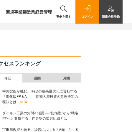
新規事業
製造業
経営管理
事例を探す
ログイン
新規
会員登録
クセスランキング
今日
週間
月間
中外製薬が挑む、R&Dの成果最大化に貢献する
「進化版FP＆A」──長期大型投資の意思決定の
秘訣とは
NEW
ダイキン工業の知財AI活用──“防衛型”から“戦略
型”へと変貌する、伴走型の知財組織とは
宇田川教授と語る、経営における「A面」と「B