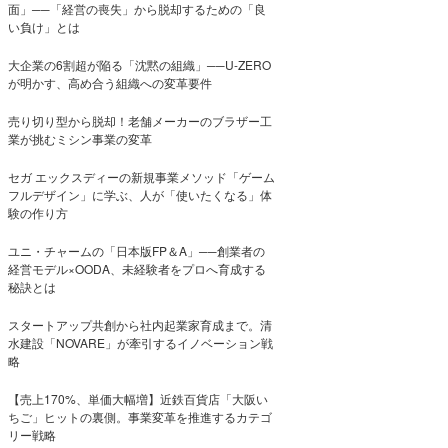
面」──「経営の喪失」から脱却するための「良
い負け」とは
大企業の6割超が陥る「沈黙の組織」──U-ZERO
が明かす、高め合う組織への変革要件
売り切り型から脱却！老舗メーカーのブラザー工
業が挑むミシン事業の変革
セガ エックスディーの新規事業メソッド「ゲーム
フルデザイン」に学ぶ、人が「使いたくなる」体
験の作り方
ユニ・チャームの「日本版FP＆A」──創業者の
経営モデル×OODA、未経験者をプロへ育成する
秘訣とは
スタートアップ共創から社内起業家育成まで。清
水建設「NOVARE」が牽引するイノベーション戦
略
【売上170%、単価大幅増】近鉄百貨店「大阪い
ちご」ヒットの裏側。事業変革を推進するカテゴ
リー戦略