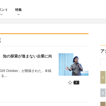
ベント
特集
覧
ア
 知の探索が進まない企業に向
 2025 October」が開催された。本稿
...
1
7
2