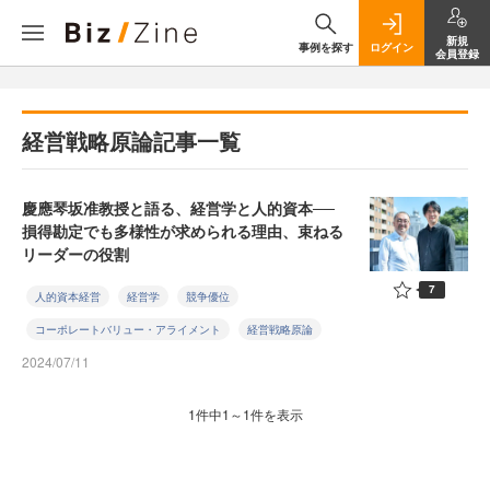
新規
事例を探す
ログイン
会員登録
経営戦略原論記事一覧
慶應琴坂准教授と語る、経営学と人的資本──
損得勘定でも多様性が求められる理由、束ねる
リーダーの役割
7
人的資本経営
経営学
競争優位
コーポレートバリュー・アライメント
経営戦略原論
2024/07/11
1件中1～1件を表示