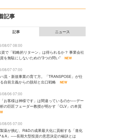
着記事
記事
ニュース
/08/07 08:00
出資で「戦略的リターン」は得られるか？ 事業会社
資を無駄にしないための“3つの問い”
NEW
/08/07 07:00
ハ流・新規事業の育て方。「TRANSPOSE」が仕
る自前主義からの脱却と出口戦略
NEW
/08/06 07:00
「お客様は神様です」は間違っているのか──デー
析の巨匠フェーダー教授が明かす「CLV」の本質
EW
/08/05 07:00
製薬が挑む、R&Dの成果最大化に貢献する「進化
P＆A」──長期大型投資の意思決定の秘訣とは