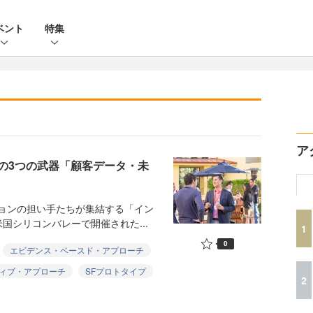
ベント
特集
ア
の3つの武器「顧客データ・未
ションの担い手たちが集結する「イン
国シリコンバレーで開催された...
1
0
エビデンス・ベースド・アプローチ
ィブ・アプローチ
SFプロトタイプ
2