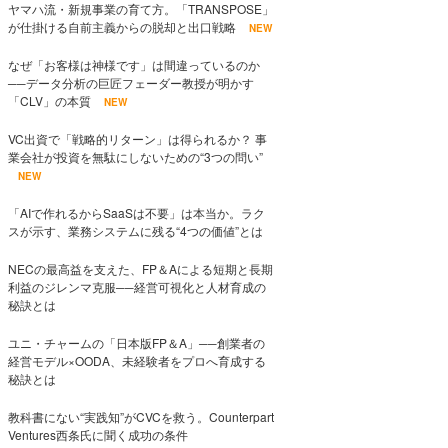
ヤマハ流・新規事業の育て方。「TRANSPOSE」
が仕掛ける自前主義からの脱却と出口戦略
NEW
なぜ「お客様は神様です」は間違っているのか
──データ分析の巨匠フェーダー教授が明かす
「CLV」の本質
NEW
VC出資で「戦略的リターン」は得られるか？ 事
業会社が投資を無駄にしないための“3つの問い”
NEW
「AIで作れるからSaaSは不要」は本当か。ラク
スが示す、業務システムに残る“4つの価値”とは
NECの最高益を支えた、FP＆Aによる短期と長期
利益のジレンマ克服──経営可視化と人材育成の
秘訣とは
ユニ・チャームの「日本版FP＆A」──創業者の
経営モデル×OODA、未経験者をプロへ育成する
秘訣とは
教科書にない“実践知”がCVCを救う。Counterpart
Ventures西条氏に聞く成功の条件