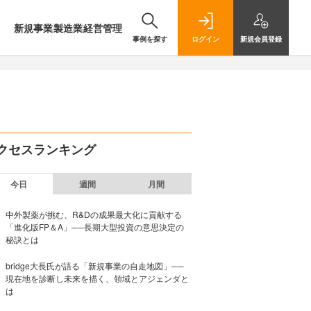
新規事業
製造業
経営管理
事例を探す
ログイン
新規
会員登録
クセスランキング
今日
週間
月間
中外製薬が挑む、R&Dの成果最大化に貢献する
「進化版FP＆A」──長期大型投資の意思決定の
秘訣とは
bridge大長氏が語る「新規事業の自走地図」──
現在地を診断し未来を描く、領域とアジェンダと
は