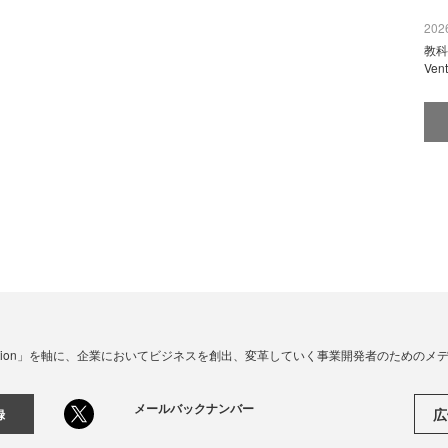
2026
教科
Ve
☓ Innovation」を軸に、企業においてビジネスを創出、変革していく事業開発者のための
メールバックナンバー
広
録