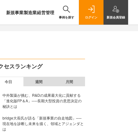
新規事業
製造業
経営管理
事例を探す
ログイン
新規
会員登録
クセスランキング
今日
週間
月間
中外製薬が挑む、R&Dの成果最大化に貢献する
「進化版FP＆A」──長期大型投資の意思決定の
秘訣とは
bridge大長氏が語る「新規事業の自走地図」──
現在地を診断し未来を描く、領域とアジェンダと
は