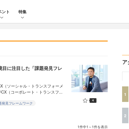
ベント
特集
ア
─境目に注目した「課題発見フレ
X（ソーシャル・トランスフォーメ
X（コーポレート・トランスフ...
1
4
題発見フレームワーク
2
1件中1～1件を表示