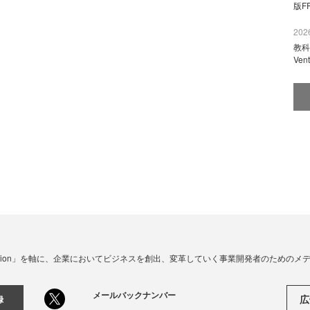
版F
2026
教科
Ve
☓ Innovation」を軸に、企業においてビジネスを創出、変革していく事業開発者のための
メールバックナンバー
広
録