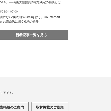
P＆A」──長期大型投資の意思決定の秘訣とは
/08/04 07:00
書にない“実践知”がCVCを救う。Counterpart
ntures西条氏に聞く成功の条件
新着記事一覧を見る
メディアです。
告掲載のご案内
取材掲載のご依頼