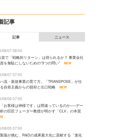
着記事
記事
ニュース
/08/07 08:00
出資で「戦略的リターン」は得られるか？ 事業会社
資を無駄にしないための“3つの問い”
NEW
/08/07 07:00
ハ流・新規事業の育て方。「TRANSPOSE」が仕
る自前主義からの脱却と出口戦略
NEW
/08/06 07:00
「お客様は神様です」は間違っているのか──デー
析の巨匠フェーダー教授が明かす「CLV」の本質
EW
/08/05 07:00
製薬が挑む、R&Dの成果最大化に貢献する「進化