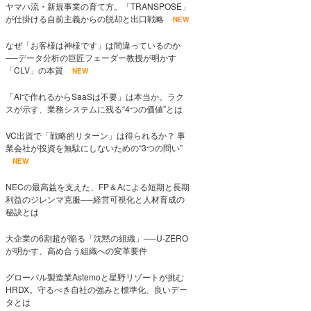
ヤマハ流・新規事業の育て方。「TRANSPOSE」
が仕掛ける自前主義からの脱却と出口戦略
NEW
なぜ「お客様は神様です」は間違っているのか
──データ分析の巨匠フェーダー教授が明かす
「CLV」の本質
NEW
「AIで作れるからSaaSは不要」は本当か。ラク
スが示す、業務システムに残る“4つの価値”とは
VC出資で「戦略的リターン」は得られるか？ 事
業会社が投資を無駄にしないための“3つの問い”
NEW
NECの最高益を支えた、FP＆Aによる短期と長期
利益のジレンマ克服──経営可視化と人材育成の
秘訣とは
大企業の6割超が陥る「沈黙の組織」──U-ZERO
が明かす、高め合う組織への変革要件
グローバル製造業Astemoと星野リゾートが挑む
HRDX。守るべき自社の強みと標準化、良いデー
タとは