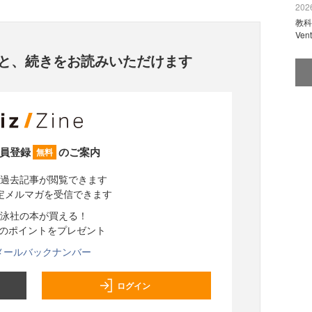
2026
教科
Ve
と、
続きをお読みいただけます
員登録
のご案内
無料
過去記事が閲覧できます
定メルマガを受信できます
泳社の本が買える！
分のポイントをプレゼント
メールバックナンバー
ログイン