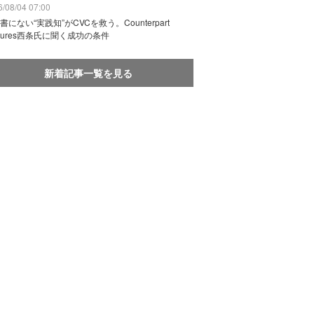
/08/04 07:00
書にない“実践知”がCVCを救う。Counterpart
ntures西条氏に聞く成功の条件
新着記事一覧を見る