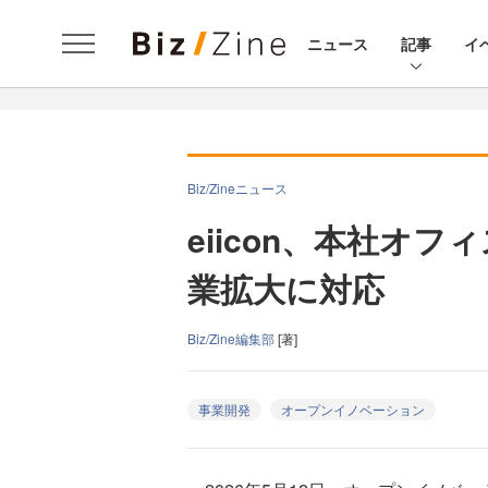
ニュース
記事
イ
Biz/Zineニュース
eiicon、本社オ
業拡大に対応
Biz/Zine編集部
[著]
事業開発
オープンイノベーション