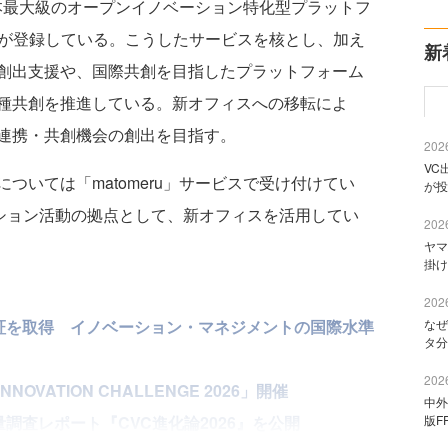
、日本最大級のオープンイノベーション特化型プラットフ
企業が登録している。こうしたサービスを核とし、加え
新
創出支援や、国際共創を目指したプラットフォーム
種共創を推進している。新オフィスへの移転によ
連携・共創機会の創出を目指す。
2026
VC
いては「matomeru」サービスで受け付けてい
が投
ベーション活動の拠点として、新オフィスを活用してい
2026
ヤマ
掛け
2026
なぜ
6001認証を取得 イノベーション・マネジメントの国際水準
タ分
2026
NNOVATION CHALLENGE 2026」開催
中外
版F
社の定量調査レポート『CVC進化論2026』を公開