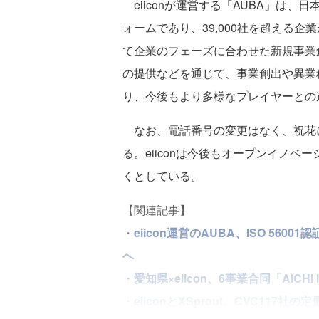
eiiconが運営する「AUBA」は
ォームであり、39,000社を超える
て企業のフェーズに合わせた新規事業
の提供などを通じて、事業創出や異業
り、今後もより多様なプレイヤーとの
なお、電話番号の変更はなく、祝花につ
る。eiiconは今後もオープンイノ
くとしている。
【関連記事】
・
eiicon運営のAUBA、ISO 5
へ
・
愛知県×eiicon、6事業合同「AICHI I
・
eiiconとXSprout、CVC117