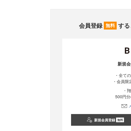
会員登録
する
無料
新規会
・全ての
・会員限
・翔
500円
新規会員登録
無料