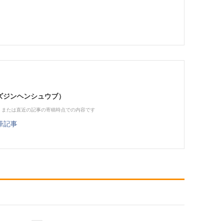
（ビズジンヘンシュウブ）
、または直近の記事の寄稿時点での内容です
筆記事