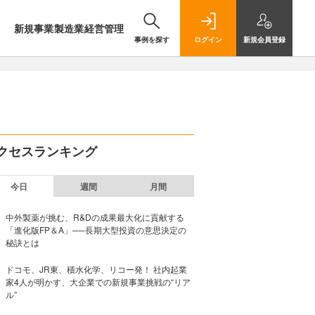
新規事業
製造業
経営管理
事例を探す
ログイン
新規
会員登録
クセスランキング
今日
週間
月間
中外製薬が挑む、R&Dの成果最大化に貢献する
「進化版FP＆A」──長期大型投資の意思決定の
秘訣とは
ドコモ、JR東、積水化学、リコー発！ 社内起業
家4人が明かす、大企業での新規事業挑戦の“リア
ル”