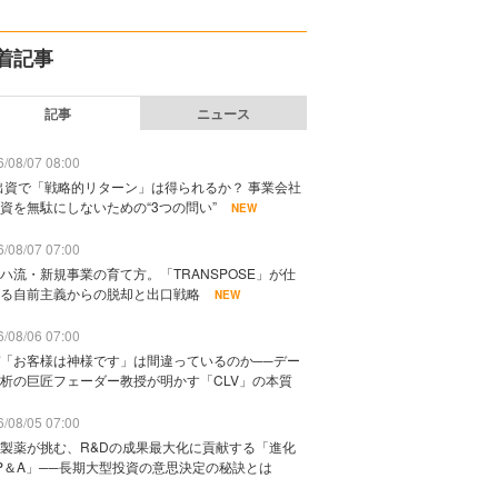
着記事
記事
ニュース
/08/07 08:00
出資で「戦略的リターン」は得られるか？ 事業会社
資を無駄にしないための“3つの問い”
NEW
/08/07 07:00
ハ流・新規事業の育て方。「TRANSPOSE」が仕
る自前主義からの脱却と出口戦略
NEW
/08/06 07:00
「お客様は神様です」は間違っているのか──デー
析の巨匠フェーダー教授が明かす「CLV」の本質
/08/05 07:00
製薬が挑む、R&Dの成果最大化に貢献する「進化
P＆A」──長期大型投資の意思決定の秘訣とは