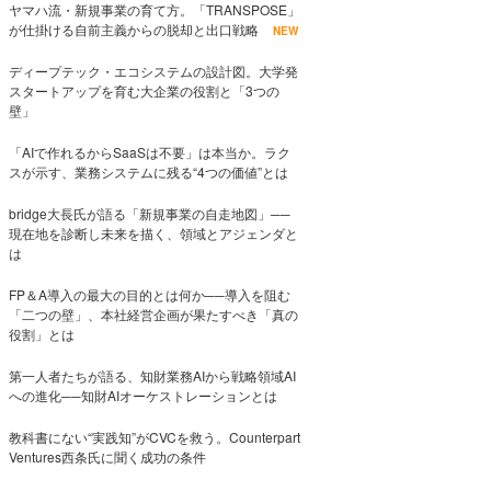
ヤマハ流・新規事業の育て方。「TRANSPOSE」
が仕掛ける自前主義からの脱却と出口戦略
NEW
ディープテック・エコシステムの設計図。大学発
スタートアップを育む大企業の役割と「3つの
壁」
「AIで作れるからSaaSは不要」は本当か。ラク
スが示す、業務システムに残る“4つの価値”とは
bridge大長氏が語る「新規事業の自走地図」──
現在地を診断し未来を描く、領域とアジェンダと
は
FP＆A導入の最大の目的とは何か──導入を阻む
「二つの壁」、本社経営企画が果たすべき「真の
役割」とは
第一人者たちが語る、知財業務AIから戦略領域AI
への進化──知財AIオーケストレーションとは
教科書にない“実践知”がCVCを救う。Counterpart
Ventures西条氏に聞く成功の条件