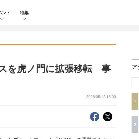
ベント
特集
フィスを虎ノ門に拡張移転 事
ア
2026/05/12 15:00
1
2