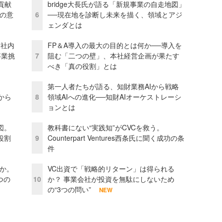
貢献
bridge大長氏が語る「新規事業の自走地図」
資の意
6
──現在地を診断し未来を描く、領域とアジ
ェンダとは
 社内
FP＆A導入の最大の目的とは何か──導入を
事業挑
7
阻む「二つの壁」、本社経営企画が果たす
べき「真の役割」とは
第一人者たちが語る、知財業務AIから戦略
から
8
領域AIへの進化──知財AIオーケストレーシ
ョンとは
図。
教科書にない“実践知”がCVCを救う。
役割
9
Counterpart Ventures西条氏に聞く成功の条
件
当か。
VC出資で「戦略的リターン」は得られる
つの
10
か？ 事業会社が投資を無駄にしないため
の“3つの問い”
NEW