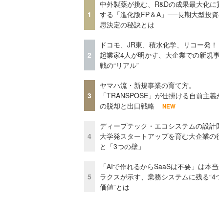
中外製薬が挑む、R&Dの成果最大化に
1
する「進化版FP＆A」──長期大型投
思決定の秘訣とは
ドコモ、JR東、積水化学、リコー発！
2
起業家4人が明かす、大企業での新規
戦の“リアル”
ヤマハ流・新規事業の育て方。
3
「TRANSPOSE」が仕掛ける自前主義
の脱却と出口戦略
NEW
ディープテック・エコシステムの設計
4
大学発スタートアップを育む大企業の
と「3つの壁」
「AIで作れるからSaaSは不要」は本
5
ラクスが示す、業務システムに残る“4
価値”とは