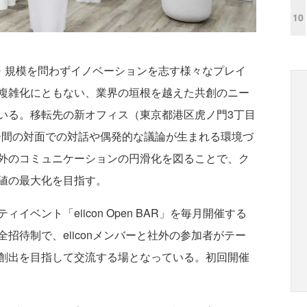
10
種・規模を問わずイノベーションを志す様々なプレイ
複雑化にともない、業界の垣根を越えた共創のニー
いる。移転先の新オフィス（東京都港区虎ノ門3丁目
ンバー間の対面での対話や偶発的な議論が生まれる環境づ
外のコミュニケーションの円滑化を図ることで、ク
値の最大化を目指す。
ベント「eiicon Open BAR」を毎月開催する
招待制で、eiiconメンバーと社外の参加者がテー
創出を目指して交流する場となっている。初回開催