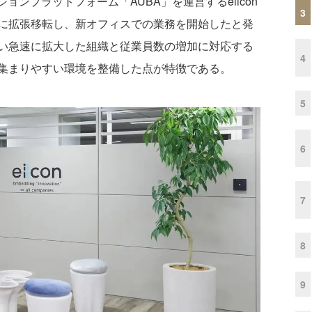
ョンプラットフォーム「AUBA」を運営するeiicon
3
に拡張移転し、新オフィスでの業務を開始したと発
い急速に拡大した組織と従業員数の増加に対応する
4
集まりやすい環境を整備した点が特徴である。
5
6
7
8
9