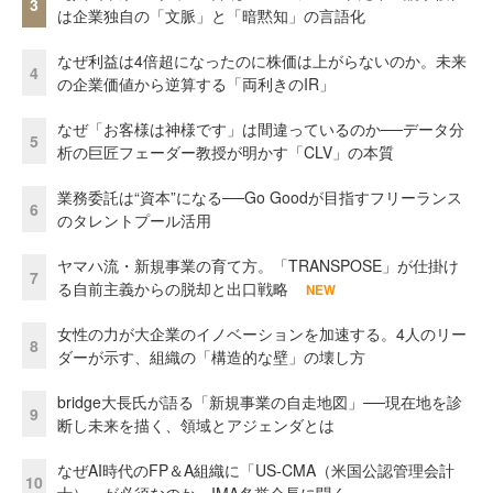
3
は企業独自の「文脈」と「暗黙知」の言語化
なぜ利益は4倍超になったのに株価は上がらないのか。未来
4
の企業価値から逆算する「両利きのIR」
なぜ「お客様は神様です」は間違っているのか──データ分
5
析の巨匠フェーダー教授が明かす「CLV」の本質
業務委託は“資本”になる──Go Goodが目指すフリーランス
6
のタレントプール活用
ヤマハ流・新規事業の育て方。「TRANSPOSE」が仕掛け
7
る自前主義からの脱却と出口戦略
NEW
女性の力が大企業のイノベーションを加速する。4人のリー
8
ダーが示す、組織の「構造的な壁」の壊し方
bridge大長氏が語る「新規事業の自走地図」──現在地を診
9
断し未来を描く、領域とアジェンダとは
なぜAI時代のFP＆A組織に「US-CMA（米国公認管理会計
10