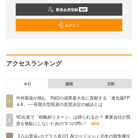
新規会員登録
無料
ログイン
アクセスランキング
今日
週間
月間
中外製薬が挑む、R&Dの成果最大化に貢献する「進化版FP
1
＆A」──長期大型投資の意思決定の秘訣とは
VC出資で「戦略的リターン」は得られるか？ 事業会社が投
2
資を無駄にしないための“3つの問い”
NEW
【入山章栄×ログラス布川】AIエージェント元年の競争優位