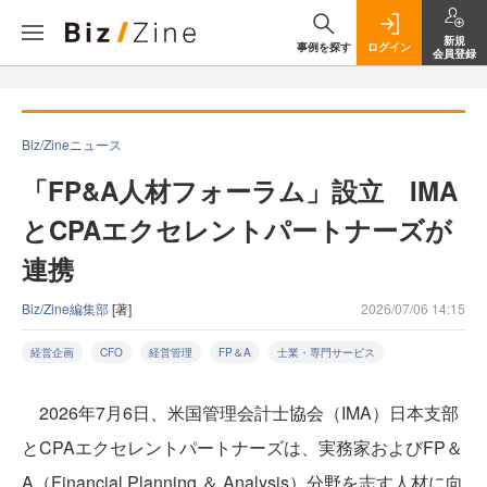
新規
事例を探す
ログイン
会員登録
Biz/Zineニュース
「FP&A人材フォーラム」設立 IMA
とCPAエクセレントパートナーズが
連携
Biz/Zine編集部
[著]
2026/07/06 14:15
経営企画
CFO
経営管理
FP＆A
士業・専門サービス
2026年7月6日、米国管理会計士協会（IMA）日本支部
とCPAエクセレントパートナーズは、実務家およびFP＆
A（Financial Planning ＆ Analysis）分野を志す人材に向