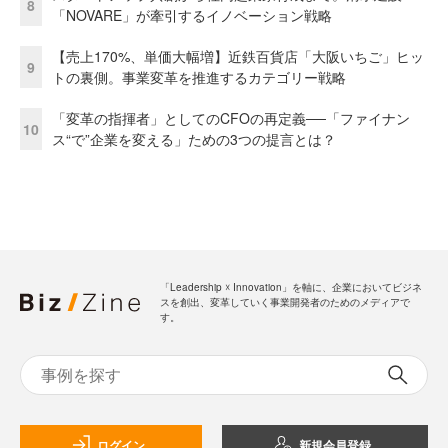
8
「NOVARE」が牽引するイノベーション戦略
【売上170%、単価大幅増】近鉄百貨店「大阪いちご」ヒッ
9
トの裏側。事業変革を推進するカテゴリー戦略
「変革の指揮者」としてのCFOの再定義──「ファイナン
10
ス“で”企業を変える」ための3つの提言とは？
「Leadership ☓ Innovation」を軸に、企業においてビジネ
スを創出、変革していく事業開発者のためのメディアで
す。
ログイン
新規会員登録