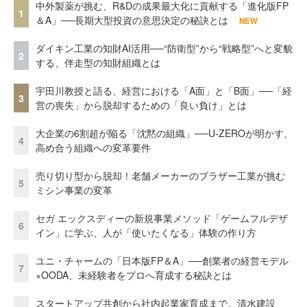
中外製薬が挑む、R&Dの成果最大化に貢献する「進化版FP
1
＆A」──長期大型投資の意思決定の秘訣とは
NEW
ダイキン工業の知財AI活用──“防衛型”から“戦略型”へと変貌
2
する、伴走型の知財組織とは
宇田川教授と語る、経営における「A面」と「B面」──「経
3
営の喪失」から脱却するための「良い負け」とは
大企業の6割超が陥る「沈黙の組織」──U-ZEROが明かす、
4
高め合う組織への変革要件
売り切り型から脱却！老舗メーカーのブラザー工業が挑む
5
ミシン事業の変革
セガ エックスディーの新規事業メソッド「ゲームフルデザ
6
イン」に学ぶ、人が「使いたくなる」体験の作り方
ユニ・チャームの「日本版FP＆A」──創業者の経営モデル
7
×OODA、未経験者をプロへ育成する秘訣とは
スタートアップ共創から社内起業家育成まで。清水建設