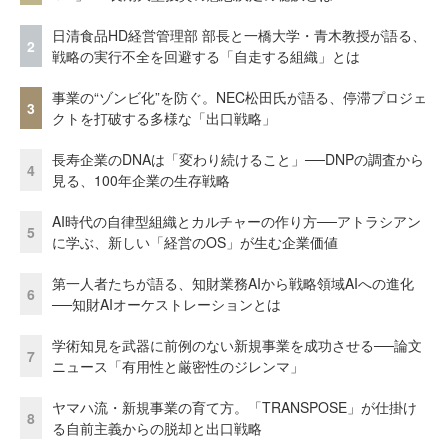
日清食品HD経営管理部 部長と一橋大学・青木教授が語る、
2
戦略の実行不全を回避する「自走する組織」とは
事業の“ゾンビ化”を防ぐ。NEC松田氏が語る、停滞プロジェ
3
クトを打破する多様な「出口戦略」
長寿企業のDNAは「変わり続けること」──DNPの調査から
4
見る、100年企業の生存戦略
AI時代の自律型組織とカルチャーの作り方──アトラシアン
5
に学ぶ、新しい「経営のOS」が生む企業価値
第一人者たちが語る、知財業務AIから戦略領域AIへの進化
6
──知財AIオーケストレーションとは
学術知見を武器に前例のない新規事業を成功させる──論文
7
ニュース「有用性と厳密性のジレンマ」
ヤマハ流・新規事業の育て方。「TRANSPOSE」が仕掛け
8
る自前主義からの脱却と出口戦略