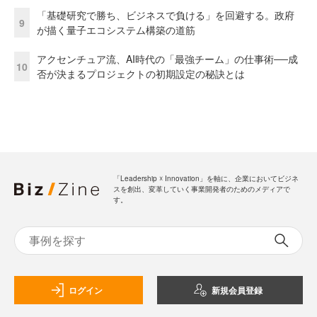
「基礎研究で勝ち、ビジネスで負ける」を回避する。政府
9
が描く量子エコシステム構築の道筋
アクセンチュア流、AI時代の「最強チーム」の仕事術──成
10
否が決まるプロジェクトの初期設定の秘訣とは
「Leadership ☓ Innovation」を軸に、企業においてビジネ
スを創出、変革していく事業開発者のためのメディアで
す。
ログイン
新規会員登録